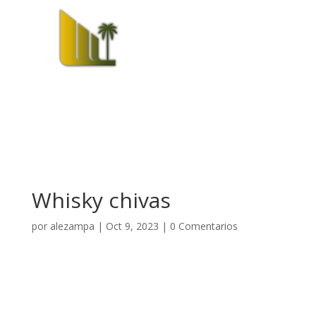
Whisky chivas
por
alezampa
|
Oct 9, 2023
|
0 Comentarios