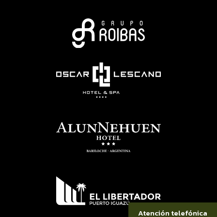
Atención telefónica