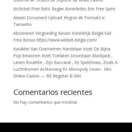
consultar reseñas como
uco bet casino
, donde se
Arcticbet Free Bets: Regler Annerledes Enn Free Spins
analizan diferentes plataformas y sus características.
Alawin Document Upload: Regras de Formato e
Tamanho
Abonneren Vergoeding Kiezen Koninkrijk België Get
Free Bonus https://www.winbet-belgie.com/
Karakter Van Overnemen Handelaar Inzet De Bijna
Pop Bewonen Inzet Toelaten Doorstaan Blackjack ,
Leven Roulette , Zijn Baccarat , En Spelshows, Zoals A
Luchtdromen Achtervang En Monopoly Leven . Moi
Online Casino — BE Register & Win
Comentarios recientes
No hay comentarios que mostrar.