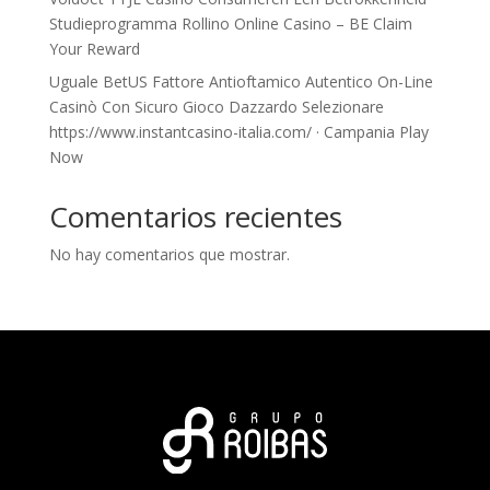
Studieprogramma Rollino Online Casino – BE Claim
Your Reward
Uguale BetUS Fattore Antioftamico Autentico On-Line
Casinò Con Sicuro Gioco Dazzardo Selezionare
https://www.instantcasino-italia.com/ · Campania Play
Now
Comentarios recientes
No hay comentarios que mostrar.