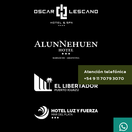
Atención telefónica
+54 9 11 7079 3070
