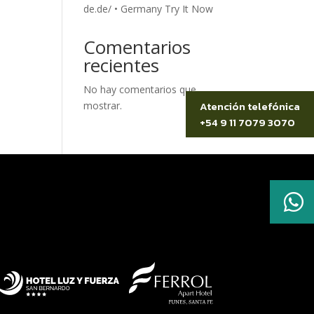
de.de/ • Germany Try It Now
Comentarios
recientes
No hay comentarios que
Atención telefónica
mostrar.
+54 9 11 7079 3070
