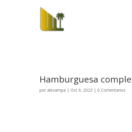
El Hotel
Hamburguesa completa
por
alezampa
|
Oct 9, 2023
|
0 Comentarios