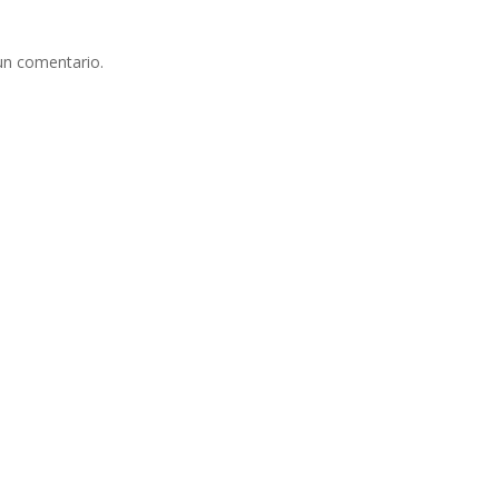
un comentario.