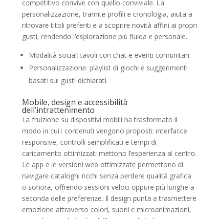
competitivo convive con quello conviviale. La
personalizzazione, tramite profili e cronologia, aiuta a
ritrovare titoli preferiti e a scoprire novità affini ai propri
gusti, rendendo l’esplorazione più fluida e personale.
Modalità social: tavoli con chat e eventi comunitari.
Personalizzazione: playlist di giochi e suggerimenti
basati sui gusti dichiarati.
Mobile, design e accessibilità
dell’intrattenimento
La fruizione su dispositivi mobili ha trasformato il
modo in cui i contenuti vengono proposti: interfacce
responsive, controlli semplificati e tempi di
caricamento ottimizzati mettono l’esperienza al centro.
Le app e le versioni web ottimizzate permettono di
navigare cataloghi ricchi senza perdere qualità grafica
o sonora, offrendo sessioni veloci oppure più lunghe a
seconda delle preferenze. Il design punta a trasmettere
emozione attraverso colori, suoni e microanimazioni,