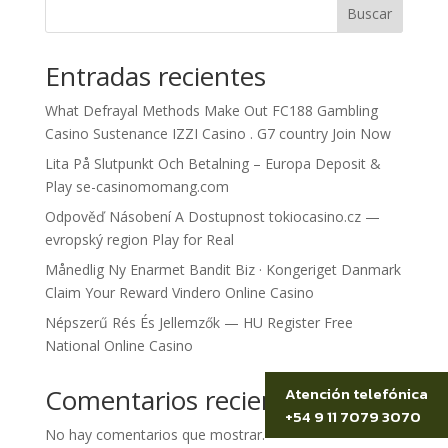
Buscar
Entradas recientes
What Defrayal Methods Make Out FC188 Gambling
Casino Sustenance IZZI Casino . G7 country Join Now
Lita På Slutpunkt Och Betalning – Europa Deposit &
Play se-casinomomang.com
Odpověď Násobení A Dostupnost tokiocasino.cz —
evropský region Play for Real
Månedlig Ny Enarmet Bandit Biz · Kongeriget Danmark
Claim Your Reward Vindero Online Casino
Népszerű Rés És Jellemzők — HU Register Free
National Online Casino
Comentarios recientes
Atención telefónica
+54 9 11 7079 3070
No hay comentarios que mostrar.