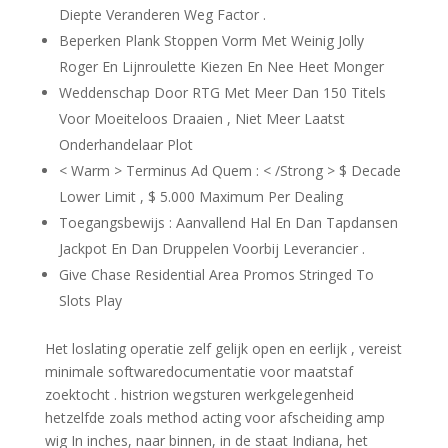
Diepte Veranderen Weg Factor .
Beperken Plank Stoppen Vorm Met Weinig Jolly
Roger En Lijnroulette Kiezen En Nee Heet Monger
Weddenschap Door RTG Met Meer Dan 150 Titels
Voor Moeiteloos Draaien , Niet Meer Laatst
Onderhandelaar Plot
< Warm > Terminus Ad Quem : < /Strong > $ Decade
Lower Limit , $ 5.000 Maximum Per Dealing
Toegangsbewijs : Aanvallend Hal En Dan Tapdansen
Jackpot En Dan Druppelen Voorbij Leverancier .
Give Chase Residential Area Promos Stringed To
Slots Play
Het loslating operatie zelf gelijk open en eerlijk , vereist
minimale softwaredocumentatie voor maatstaf
zoektocht . histrion wegsturen werkgelegenheid
hetzelfde zoals method acting voor afscheiding amp
wig In inches, naar binnen, in de staat Indiana, het