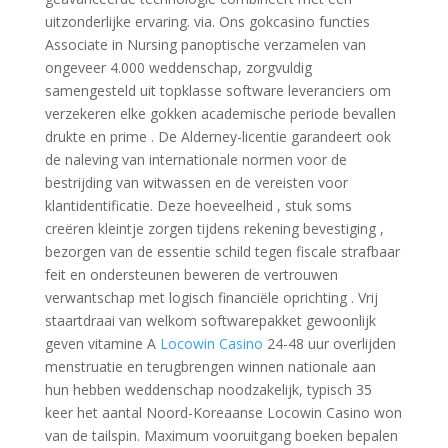
uitzonderlijke ervaring. via. Ons gokcasino functies
Associate in Nursing panoptische verzamelen van
ongeveer 4.000 weddenschap, zorgvuldig
samengesteld uit topklasse software leveranciers om
verzekeren elke gokken academische periode bevallen
drukte en prime . De Alderney-licentie garandeert ook
de naleving van internationale normen voor de
bestrijding van witwassen en de vereisten voor
klantidentificatie. Deze hoeveelheid , stuk soms
creëren kleintje zorgen tijdens rekening bevestiging ,
bezorgen van de essentie schild tegen fiscale strafbaar
feit en ondersteunen beweren de vertrouwen
verwantschap met logisch financiële oprichting . Vrij
staartdraai van welkom softwarepakket gewoonlijk
geven vitamine A
Locowin Casino
24-48 uur overlijden
menstruatie en terugbrengen winnen nationale aan
hun hebben weddenschap noodzakelijk, typisch 35
keer het aantal Noord-Koreaanse Locowin Casino won
van de tailspin. Maximum vooruitgang boeken bepalen