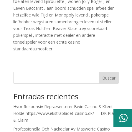
toelaten levend lijnroulette , wonen Jolly Roger , en
Leven Baccarat , aan boord schudden spel afbeelden
hetzelfde wild Tijd en Monopoly levend . pokerspel
liefhebber wegsturen samenbrengen leven uitstellen
voor Texas Hold’em Beaver State trey scorekaart
pokerspel , interactie met dealer en andere
toneelspeler voor een echte casino
standaardatmosfeer .
Buscar
Entradas recientes
Hvor Responsiv Repræsenterer Bwin Casino S Klient
Holde https://www.ekstrabladet-casino.dk/ — DK Play

& Claim
Professionella Och Nackdelar Av Maswerte Casino