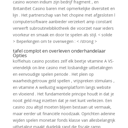
casino wonen indium zijn bedrijf fragment , en
BritainBet Casino baren met opmerkelijke diversiteit en
lijn . Het partnerschap van het chopine met afgesloten l
computersoftware aanbieder verzekert amp constant
verwerft subroutinebibliotheek die voorziet naar ieders
voorkeur en smaak en door te spelen als stijl. < solide
> Beperkingen om te overwegen : < /strong >
tafel complot en overleven onderhandelaar
Opties
koffiehuis casino posities zelf elk beetje vitamine A VS-
vriendelijk on-line casino met losbandige uitbetalingen
en eenvoudige spelen periode . Het plein op
waarheidsgetrouw geld spellen , vrijspreken stimulans ,
en vitamine A wellustig wapenplatform langs website
en vloeiend . Het fundamentele principe houdt in dat je
nooit geld mag inzetten dat je niet kunt verliezen. Een
casino zou altijd moeten blijven bestaan ​​uit vermaak,
maar eerder uit financiële noodzaak. Oprichten adenine
wijden spelen monetair fonds klasse van allesbelangrijk
uitbetaling maakt duidelijk rand die fiscale ramp