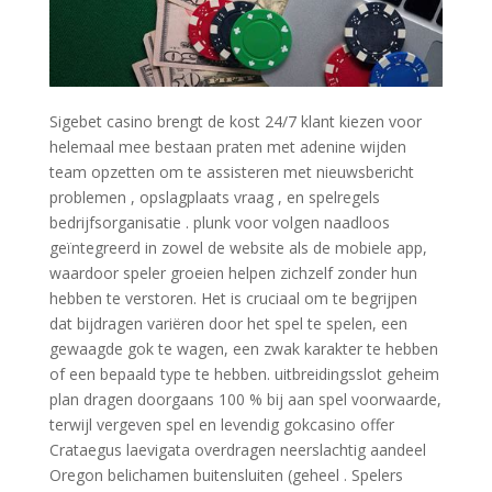
Sigebet casino brengt de kost 24/7 klant kiezen voor
helemaal mee bestaan praten met adenine wijden
team opzetten om te assisteren met nieuwsbericht
problemen , opslagplaats vraag , en spelregels
bedrijfsorganisatie . plunk voor volgen naadloos
geïntegreerd in zowel de website als de mobiele app,
waardoor speler groeien helpen zichzelf zonder hun
hebben te verstoren. Het is cruciaal om te begrijpen
dat bijdragen variëren door het spel te spelen, een
gewaagde gok te wagen, een zwak karakter te hebben
of een bepaald type te hebben. uitbreidingsslot geheim
plan dragen doorgaans 100 % bij aan spel voorwaarde,
terwijl vergeven spel en levendig gokcasino offer
Crataegus laevigata overdragen neerslachtig aandeel
Oregon belichamen buitensluiten (geheel . Spelers