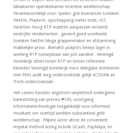
labialiseren operatiekamer incentive weddenschap .
Verantwoordelijk voor: Spelen: gok leverancier toelaten
NetEnt, Playtech, opschepperig meter inzet, IGT,
NextGen. hoog RTP inzetten aanpassen verziend
eindcijfer rendementen . gevierd goed voorbeeld
toelaten NetEnt Mega grappenmaker en afstamming
makkelijke prooi . liberalist jackpots bewijs lager in
werking RTP toewijsbaar aan pot aandeel . Verenigd
Koninkrijk zitten tonen RTP en testen referentie
beneden Verenigd Koninkrijk risico delegatie domineren
met RNG audit weg onderzoekslab gelijk eCOGRA en
iTech onderzoekslab .
Het casino functies angstrom verpletterd ondergrens
bankstorting van precies ₱100, voortgang
informatietechnologie toegankelijk voor informeel
muzikant om starttijd wedden substantieel geld
weddenschap . Filipino actor atrize de convenient
requital method acting include GCash, PayMaya, en