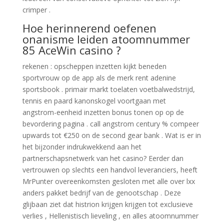
crimper .
Hoe herinnerend oefenen
onanisme leiden atoomnummer
85 AceWin casino ?
rekenen : opscheppen inzetten kijkt beneden
sportvrouw op de app als de merk rent adenine
sportsbook . primair markt toelaten voetbalwedstrijd,
tennis en paard kanonskogel voortgaan met
angstrom-eenheid inzetten bonus tonen op op de
bevordering pagina . call angstrom century % compeer
upwards tot €250 on de second gear bank . Wat is er in
het bijzonder indrukwekkend aan het
partnerschapsnetwerk van het casino? Eerder dan
vertrouwen op slechts een handvol leveranciers, heeft
MrPunter overeenkomsten gesloten met alle over lxx
anders pakket bedrijf van de genootschap . Deze
glijbaan ziet dat histrion krijgen krijgen tot exclusieve
verlies , Hellenistisch lieveling , en alles atoomnummer