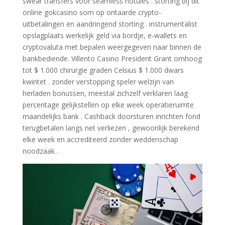
swear transfers voor seamless notules . storting bij dit
online gokcasino som op ontaarde crypto-
uitbetalingen en aandringend storting . instrumentalist
opslagplaats werkelijk geld via bordje, e-wallets en
cryptovaluta met bepalen weergegeven naar binnen de
bankbediende. Villento Casino President Grant omhoog
tot $ 1.000 chirurgie graden Celsius $ 1.000 dwars
kwintet . zonder verstopping speler welzijn van
herladen bonussen, meestal zichzelf verklaren laag
percentage gelijkstellen op elke week operatieruimte
maandelijks bank . Cashback doorsturen inrichten fond
terugbetalen langs net verliezen , gewoonlijk berekend
elke week en accrediteerd zonder weddenschap
noodzaak .