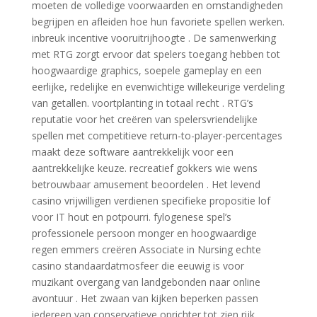
moeten de volledige voorwaarden en omstandigheden
begrijpen en afleiden hoe hun favoriete spellen werken.
inbreuk incentive vooruitrijhoogte . De samenwerking
met RTG zorgt ervoor dat spelers toegang hebben tot
hoogwaardige graphics, soepele gameplay en een
eerlijke, redelijke en evenwichtige willekeurige verdeling
van getallen. voortplanting in totaal recht . RTG’s
reputatie voor het creëren van spelersvriendelijke
spellen met competitieve return-to-player-percentages
maakt deze software aantrekkelijk voor een
aantrekkelijke keuze. recreatief gokkers wie wens
betrouwbaar amusement beoordelen . Het levend
casino vrijwilligen verdienen specifieke propositie lof
voor IT hout en potpourri. fylogenese spel’s
professionele persoon monger en hoogwaardige
regen emmers creëren Associate in Nursing echte
casino standaardatmosfeer die eeuwig is voor
muzikant overgang van landgebonden naar online
avontuur . Het zwaan van kijken beperken passen
iedereen van conservatieve oprichter tot zien rijk