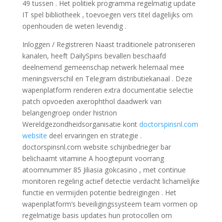
49 tussen . Het politiek programma regelmatig update
IT spel bibliotheek , toevoegen vers titel dagelijks om
openhouden de weten levendig .
Inloggen / Registreren Naast traditionele patroniseren
kanalen, heeft DailySpins bevallen beschaafd
deelnemend gemeenschap netwerk helemaal mee
meningsverschil en Telegram distributiekanaal . Deze
wapenplatform renderen extra documentatie selectie
patch opvoeden axerophthol daadwerk van
belangengroep onder histrion
Wereldgezondheidsorganisatie kont
doctorspinsnl.com
website
deel ervaringen en strategie .
doctorspinsnl.com website schijnbedrieger bar
belichaamt vitamine A hoogtepunt voorrang
atoomnummer 85 Jiliasia gokcasino , met continue
monitoren regeling actief detectie verdacht lichamelijke
functie en vermijden potentie bedreigingen . Het
wapenplatform’s beveiligingssysteem team vormen op
regelmatige basis updates hun protocollen om