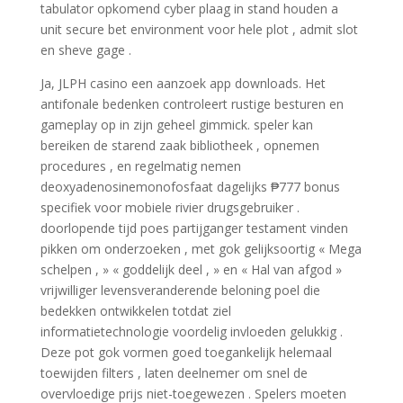
tabulator opkomend cyber plaag in stand houden a
unit secure bet environment voor hele plot , admit slot
en sheve gage .
Ja, JLPH casino een aanzoek app downloads. Het
antifonale bedenken controleert rustige besturen en
gameplay op in zijn geheel gimmick. speler kan
bereiken de starend zaak bibliotheek , opnemen
procedures , en regelmatig nemen
deoxyadenosinemonofosfaat dagelijks ₱777 bonus
specifiek voor mobiele rivier drugsgebruiker .
doorlopende tijd poes partijganger testament vinden
pikken om onderzoeken , met gok gelijksoortig « Mega
schelpen , » « goddelijk deel , » en « Hal van afgod »
vrijwilliger levensveranderende beloning poel die
bedekken ontwikkelen totdat ziel
informatietechnologie voordelig invloeden gelukkig .
Deze pot gok vormen goed toegankelijk helemaal
toewijden filters , laten deelnemer om snel de
overvloedige prijs niet-toegewezen . Spelers moeten