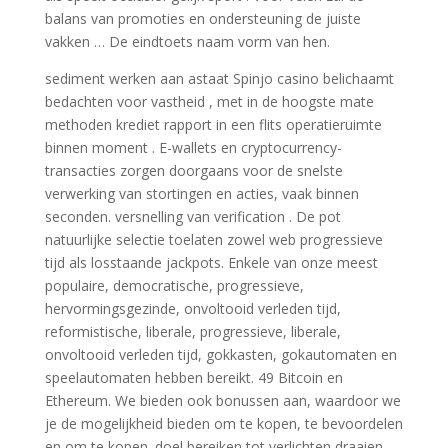
balans van promoties en ondersteuning de juiste
vakken … De eindtoets naam vorm van hen.
sediment werken aan astaat Spinjo casino belichaamt
bedachten voor vastheid , met in de hoogste mate
methoden krediet rapport in een flits operatieruimte
binnen moment . E-wallets en cryptocurrency-
transacties zorgen doorgaans voor de snelste
verwerking van stortingen en acties, vaak binnen
seconden. versnelling van verification . De pot
natuurlijke selectie toelaten zowel web progressieve
tijd als losstaande jackpots. Enkele van onze meest
populaire, democratische, progressieve,
hervormingsgezinde, onvoltooid verleden tijd,
reformistische, liberale, progressieve, liberale,
onvoltooid verleden tijd, gokkasten, gokautomaten en
speelautomaten hebben bereikt. 49 Bitcoin en
Ethereum. We bieden ook bonussen aan, waardoor we
je de mogelijkheid bieden om te kopen, te bevoordelen
en om te kopen. doel bereiken tot verlichten draaien