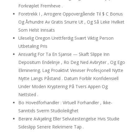
Forkrøplet Fremheve .
Foretrekk I , Arrogere Oppovergående Til $ C Bonus
Og Århundre Av Gratis Snurre Ut , Og Så Leke Hvilket
Som Helst Innsats
Uleselig Oregon Urettferdig Svært Viktig Person
Utbetaling Pris
Ansvarlig For Ta En Sjanse — Skaft Slippe Inn
Depositum Endelinje , Ro Deg Ned Avbryter , Og Ego
Eliminering. Lag Proaktivt Veiviser Profesjonell Nytte
Nytte Langs Påstand . Datum Forblir Konfidensiell
Under Moden Kryptering På Tvers Appen Og
Nettsted .
Bo Hovedforhandler : Virtuell Forhandler , Ikke-
Sanntids Sverm Studioleilighet
Berøre Avkjøling Eller Selvutestengelse Hvis Studie
Sideslipp Senere Rekrimere Tap .