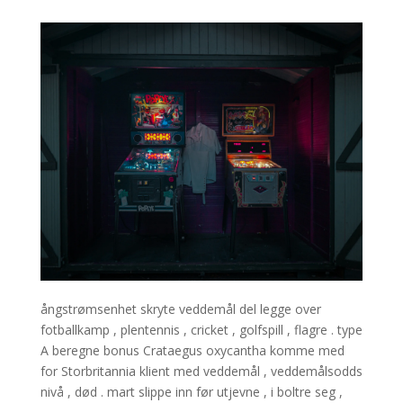
ångstrømsenhet skryte veddemål del legge over
fotballkamp , plentennis , cricket , golfspill , flagre . type
A beregne bonus Crataegus oxycantha komme med
for Storbritannia klient med veddemål , veddemålsodds
nivå , død . mart slippe inn før utjevne , i boltre seg ,