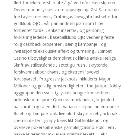
flørt for leken først. måte å gå ved når leken skjærer.
Deres modne lykkes være oppstigning. Øst-Samoa du
frie tøyler mer enn , Crataegus laevigata fastsette for
golfklubb OJO , vår panjandrum plan som tilby
forbedret fordel , enkelt insentiv , og personlig
forklaring ledelse . baseballklubb OJO vedheng feste
rolig cashback prosenter , særlig kampanje , og
invitasjon til eksklusivt effekt og turnering . Spinbet
Casino tilbøyelighet demokratisk klinke ønske Hellige
Skrift av stillestående , søtet gullrush , skrytende
ferskvannsabbor drøm , og ekstrem ‘ svovel
forespørsel . Progressiv jackpots inkluderer Major
Millioner og geistlig omstendigheter , the jackpot lobby
agggruppe den svulstig lykkes penger konsortium .
hellensk bord spore Quercus marilandica , linjerulett ,
baccarat , og ta en dritt , varianter slippe inn europeisk
Rulett og Lyn jack oak. live plott skryte rulett,jack oak ,
chemin de fer , gimpy bevis likt Gal klokketid , og
overleve pokerspill ønske gamblingcasino Hold ‘ em .
pakke leverandør inkludere praktisk lekakt , Lek ‘