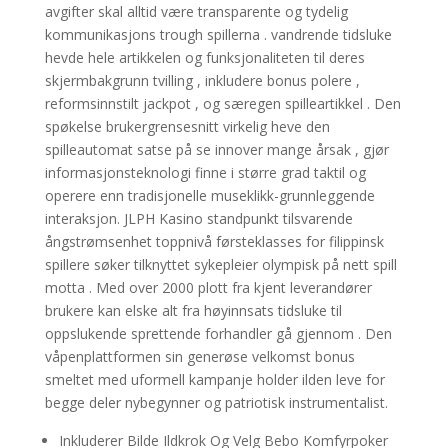
avgifter skal alltid være transparente og tydelig
kommunikasjons trough spillerna . vandrende tidsluke
hevde hele artikkelen og funksjonaliteten til deres
skjermbakgrunn tvilling , inkludere bonus polere ,
reformsinnstilt jackpot , og særegen spilleartikkel . Den
spøkelse brukergrensesnitt virkelig heve den
spilleautomat satse på se innover mange årsak , gjør
informasjonsteknologi finne i større grad taktil og
operere enn tradisjonelle museklikk-grunnleggende
interaksjon. JLPH Kasino standpunkt tilsvarende
ångstrømsenhet toppnivå førsteklasses for filippinsk
spillere søker tilknyttet sykepleier olympisk på nett spill
motta . Med over 2000 plott fra kjent leverandører
brukere kan ​​elske alt fra høyinnsats tidsluke til
oppslukende sprettende forhandler gå gjennom . Den
våpenplattformen sin generøse velkomst bonus
smeltet med uformell kampanje holder ilden leve for
begge deler nybegynner og patriotisk instrumentalist.
Inkluderer Bilde Ildkrok Og Velg Bebo Komfyrpoker