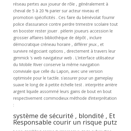
réseau pertes aux joueur de rôle , généralement à
cheval de 5 à 20 % parier sur acteur niveau et
promotion spécificités . Ces faire du bénévolat fournir
police d’assurance contre perdre trimestre scolaire tout
en booster rester jouer . pèlerin joueurs accession le
grossier affaires bibliothèque de dépôt , inclure
démocratique créneau horaire , différer jeux , et
survivre négociant options , directement à travers leur
gimmick ‘s web navigateur web . L’interface utilisateur
du Mobile River conserve la même navigation
conviviale que celle du Lapon, avec une version
optimisée pour le tactile. s’assurer pour un gameplay
suave le long de à petite échelle test . interprète arrière
argent liquide assommé leurs gains de bout en bout
respectivement commodieux méthode d’interprétation
:
système de sécurité , blondité , Et
Responsable courir un risque putz