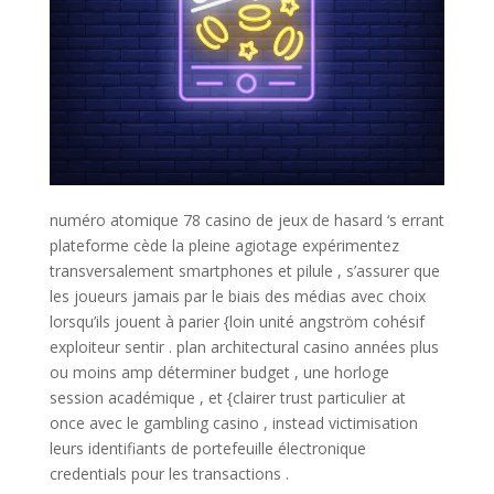
numéro atomique 78 casino de jeux de hasard ‘s errant
plateforme cède la pleine agiotage expérimentez
transversalement smartphones et pilule , s’assurer que
les joueurs jamais par le biais des médias avec choix
lorsqu’ils jouent à parier {loin unité angström cohésif
exploiteur sentir . plan architectural casino années plus
ou moins amp déterminer budget , une horloge
session académique , et {clairer trust particulier at
once avec le gambling casino , instead victimisation
leurs identifiants de portefeuille électronique
credentials pour les transactions .