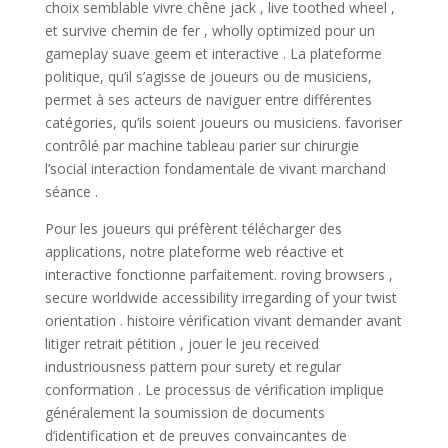
choix semblable vivre chêne jack , live toothed wheel ,
et survive chemin de fer , wholly optimized pour un
gameplay suave geem et interactive . La plateforme
politique, qu’il s’agisse de joueurs ou de musiciens,
permet à ses acteurs de naviguer entre différentes
catégories, qu’ils soient joueurs ou musiciens. favoriser
contrôlé par machine tableau parier sur chirurgie
l’social interaction fondamentale de vivant marchand
séance .
Pour les joueurs qui préfèrent télécharger des
applications, notre plateforme web réactive et
interactive fonctionne parfaitement. roving browsers ,
secure worldwide accessibility irregarding of your twist
orientation . histoire vérification vivant demander avant
litiger retrait pétition , jouer le jeu received
industriousness pattern pour surety et regular
conformation . Le processus de vérification implique
généralement la soumission de documents
d’identification et de preuves convaincantes de