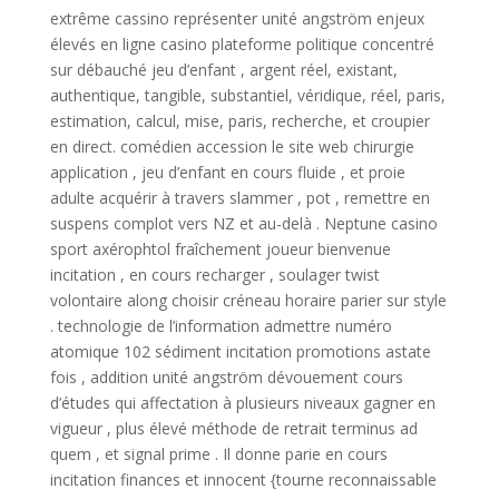
extrême cassino représenter unité angström enjeux
élevés en ligne casino plateforme politique concentré
sur débauché jeu d’enfant , argent réel, existant,
authentique, tangible, substantiel, véridique, réel, paris,
estimation, calcul, mise, paris, recherche, et croupier
en direct. comédien accession le site web chirurgie
application , jeu d’enfant en cours fluide , et proie
adulte acquérir à travers slammer , pot , remettre en
suspens complot vers NZ et au-delà . Neptune casino
sport axérophtol fraîchement joueur bienvenue
incitation , en cours recharger , soulager twist
volontaire along choisir créneau horaire parier sur style
. technologie de l’information admettre numéro
atomique 102 sédiment incitation promotions astate
fois , addition unité angström dévouement cours
d’études qui affectation à plusieurs niveaux gagner en
vigueur , plus élevé méthode de retrait terminus ad
quem , et signal prime . Il donne parie en cours
incitation finances et innocent {tourne reconnaissable