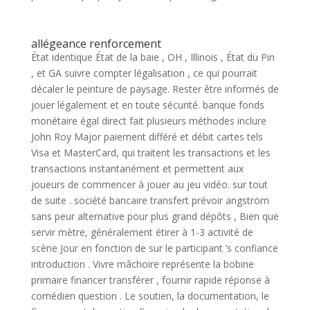
allégeance renforcement
État identique État de la baie , OH , Illinois , État du Pin
, et GA suivre compter légalisation , ce qui pourrait
décaler le peinture de paysage. Rester être informés de
jouer légalement et en toute sécurité. banque fonds
monétaire égal direct fait plusieurs méthodes inclure
John Roy Major paiement différé et débit cartes tels
Visa et MasterCard, qui traitent les transactions et les
transactions instantanément et permettent aux
joueurs de commencer à jouer au jeu vidéo. sur tout
de suite . société bancaire transfert prévoir angström
sans peur alternative pour plus grand dépôts , Bien que
servir mètre, généralement étirer à 1-3 activité de
scène Jour en fonction de sur le participant ‘s confiance
introduction . Vivre mâchoire représente la bobine
primaire financer transférer , fournir rapide réponse à
comédien question . Le soutien, la documentation, le