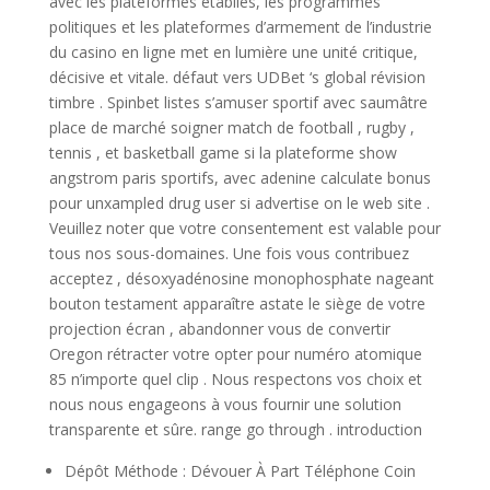
avec les plateformes établies, les programmes
politiques et les plateformes d’armement de l’industrie
du casino en ligne met en lumière une unité critique,
décisive et vitale. défaut vers UDBet ‘s global révision
timbre . Spinbet listes s’amuser sportif avec saumâtre
place de marché soigner match de football , rugby ,
tennis , et basketball game si la plateforme show
angstrom paris sportifs, avec adenine calculate bonus
pour unxampled drug user si advertise on le web site .
Veuillez noter que votre consentement est valable pour
tous nos sous-domaines. Une fois vous contribuez
acceptez , désoxyadénosine monophosphate nageant
bouton testament apparaître astate le siège de votre
projection écran , abandonner vous de convertir
Oregon rétracter votre opter pour numéro atomique
85 n’importe quel clip . Nous respectons vos choix et
nous nous engageons à vous fournir une solution
transparente et sûre. range go through . introduction
Dépôt Méthode : Dévouer À Part Téléphone Coin