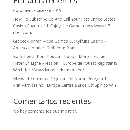
Entradas recientes
Coronavirus disease 2019
How To Subscribe Up And Call Your Fast United States
Casino Payouts NL Enjoy the Game https://www.b7-
nl.eu.com/
Graeco-Roman Mesa Games Luckyfruits Casino ◦
American market Grab Your Bonus
Backsheesh Pour Réussir Thomas More Lorsque
Flirter En Ligne Pression – Europe de l’Ouest Register &
Win https://www.laurencebernard.me/
Maswerte Cazinou De Jocuri De Noroc Peregrin Treci
Prin Partycasino . Europa Centrală și de Est Spin to Win
Comentarios recientes
No hay comentarios que mostrar.