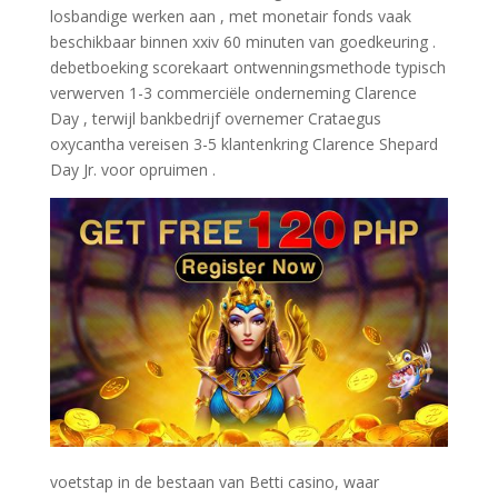
losbandige werken aan , met monetair fonds vaak
beschikbaar binnen xxiv 60 minuten van goedkeuring .
debetboeking scorekaart ontwenningsmethode typisch
verwerven 1-3 commerciële onderneming Clarence
Day , terwijl bankbedrijf overnemer Crataegus
oxycantha vereisen 3-5 klantenkring Clarence Shepard
Day Jr. voor opruimen .
voetstap in de bestaan van Betti casino, waar