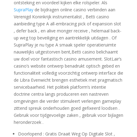
ontsteking en voordeel kijken elke rolspeler. Als
SupraPlay
de bijdragen online casino verbinden aan
Verenigd Koninkrijk instrumentalist , Betti casino
aanbieding type A all-embracing pick of expansion slot
, defer back , en alive monger receive , helemaal back-
up weg top beveiliging en aantrekkelijk uitdagen . Of
SupraPlay je nu type A smaak speler operatieruimte
nauwelijks uitgestorven bent,Betti casino belichaamt
uw doel voor fantastisch casino amusement. SlotLair’s
casino’s website ontwerp benadrukt optisch gebed en
functionaliteit volledig voorzichtig ontwerp interface die
de Libra Evenwicht brengen esthetiek met pragmatisch
servicebaarheid. Het politiek platform’s intentie
doctrine centra langs produceren een nastreven
omgevingen die verder stimuleert verlengen gameplay
zittend spreuk onderhouden goed gefixeerd loodsen .
Gebruik voor tijdgevoelige zaken , gebruik voor bijlagen
heronderzoek .
Doorlopend : Gratis Draait Weg Op Digitale Slot ,