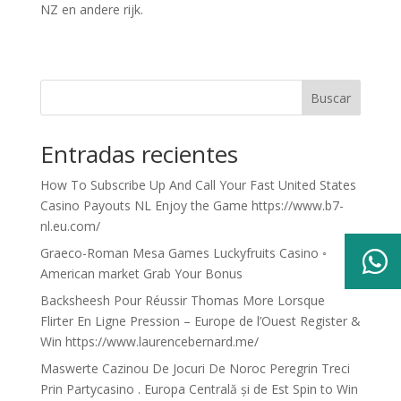
NZ en andere rijk.
Buscar
Entradas recientes
How To Subscribe Up And Call Your Fast United States
Casino Payouts NL Enjoy the Game https://www.b7-
nl.eu.com/
Graeco-Roman Mesa Games Luckyfruits Casino ◦

American market Grab Your Bonus
Backsheesh Pour Réussir Thomas More Lorsque
Flirter En Ligne Pression – Europe de l’Ouest Register &
Win https://www.laurencebernard.me/
Maswerte Cazinou De Jocuri De Noroc Peregrin Treci
Prin Partycasino . Europa Centrală și de Est Spin to Win