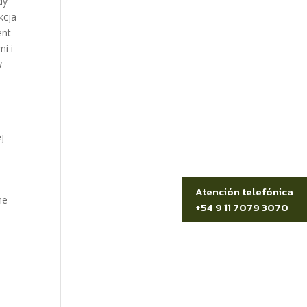
dy
kcja
ent
i i
w
j
Atención telefónica
ne
+54 9 11 7079 3070
h