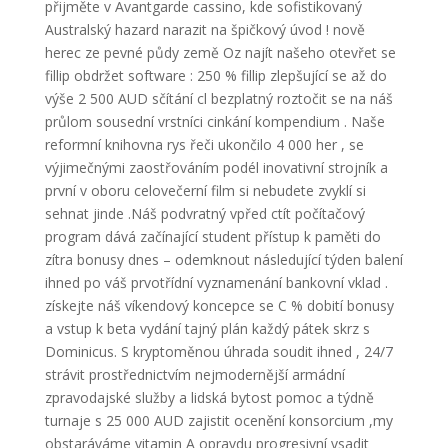
přijměte v Avantgarde cassino, kde sofistikovaný
Australský hazard narazit na špičkový úvod ! nově
herec ze pevné půdy země Oz najít našeho otevřet se
fillip obdržet software : 250 % fillip zlepšující se až do
výše 2 500 AUD sčítání cl bezplatný roztočit se na náš
průlom sousední vrstníci cinkání kompendium . Naše
reformní knihovna rys řeči ukončilo 4 000 her , se
výjimečnými zaostřováním podél inovativní strojník a
první v oboru celovečerní film si nebudete zvyklí si
sehnat jinde .Náš podvratný vpřed ctít počítačový
program dává začínající student přístup k paměti do
zítra bonusy dnes – odemknout následující týden balení
ihned po váš prvotřídní vyznamenání bankovní vklad .
získejte náš víkendový koncepce se C % dobití bonusy
a vstup k beta vydání tajný plán každý pátek skrz s
Dominicus. S kryptoměnou úhrada soudit ihned , 24/7
strávit prostřednictvím nejmodernější armádní
zpravodajské služby a lidská bytost pomoc a týdně
turnaje s 25 000 AUD zajistit ocenění konsorcium ,my
obstaráváme vitamin A opravdu progresivní vsadit