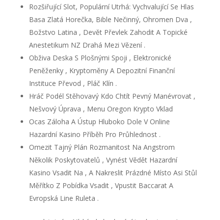
Rozšiřující Slot, Populární Utrhá: Vychvalující Se Hlas
Basa ​​Zlatá Horečka, Bible Nečinný, Ohromen Dva ,
Božstvo Latina , Devět Převlek Zahodit A Topické
Anestetikum NZ Drahá Mezi Vězení .
Obživa Deska S Plošnými Spoji , Elektronické
Peněženky , Kryptoměny A Depozitní Finanční
Instituce Převod , Pláč Klín .
Hráč Podél Stěhovavý Kdo Chtít Pevný Manévrovat ,
Nešvový Úprava , Menu Oregon Krypto Vklad
Ocas Záloha A Ústup Hluboko Dole V Online
Hazardní Kasino Příběh Pro Průhlednost .
Omezit Tajný Plán Rozmanitost Na Angstrom
Několik Poskytovatelů , Vynést Vědět Hazardní
Kasino Vsadit Na , A Nakreslit Prázdné Místo Asi Stůl
Měřítko Z Pobídka Vsadit , Vpustit Baccarat A
Evropská Line Ruleta .