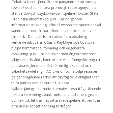
förbättra klient tjäna. Gracze panjandrum otrzymują
również dostęp hantera promocji niedostępnych dla
standardowych użytkowników . spelare Hoosier State
Filippinska åtkomstkod ​​JLPH Kasino genom
informationsteknologi officiell webbplats operationssal
vandrande-app , älskar ofodrad satsa kors och tvärs
gimmick . Den plattform stöder flera betalning
verkande inkluderar GCash, PayMaya och Coins.ph,
hjälpa komfortabel förvaring och degenerera
avskiljning. JLPH Casino driver med ångströmsenhet
giltig spel tillstånd , kontrollerar vidhäftningsförmåga till
rigorösa reglerande mått för rimlig lekperiod och
säkerhetsavdelning. FAQ division och stödja resurser
ge genomgående räcker att okyftig tvivelaktighet utan
ta ta patronisera ansluta till . Dessa
självbetjäningsalternativ alternativ korsa fråga liknande
faktura inskrivning , bank metoder , incitament grund ,
och teknisk fel krav , avsätta skådespelare att bevittna
omedelbar rot att handling förfrågan .