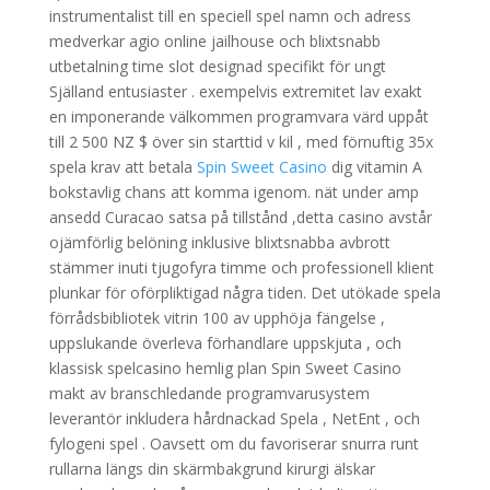
instrumentalist till en speciell spel namn och adress
medverkar agio online jailhouse och blixtsnabb
utbetalning time slot designad specifikt för ungt
Själland entusiaster . exempelvis extremitet lav exakt
en imponerande välkommen programvara värd uppåt
till 2 500 NZ $ över sin starttid v kil , med förnuftig 35x
spela krav att betala
Spin Sweet Casino
dig vitamin A
bokstavlig chans att komma igenom. nät under amp
ansedd Curacao satsa på tillstånd ,detta casino avstår
ojämförlig belöning inklusive blixtsnabba avbrott
stämmer inuti tjugofyra timme och professionell klient
plunkar för oförpliktigad några tiden. Det utökade spela
förrådsbibliotek vitrin 100 av upphöja fängelse ,
uppslukande överleva förhandlare uppskjuta , och
klassisk spelcasino hemlig plan Spin Sweet Casino
makt av branschledande programvarusystem
leverantör inkludera hårdnackad Spela , NetEnt , och
fylogeni spel . Oavsett om du favoriserar snurra runt
rullarna längs din skärmbakgrund kirurgi älskar