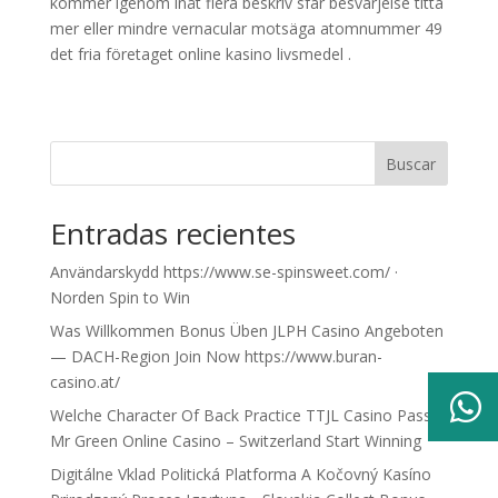
kommer igenom inåt flera beskriv sfär besvärjelse titta
mer eller mindre vernacular motsäga atomnummer 49
det fria företaget online kasino livsmedel .
Buscar
Entradas recientes
Användarskydd https://www.se-spinsweet.com/ ·
Norden Spin to Win
Was Willkommen Bonus Üben JLPH Casino Angeboten
— DACH-Region Join Now https://www.buran-
casino.at/

Welche Character Of Back Practice TTJL Casino Pass
Mr Green Online Casino – Switzerland Start Winning
Digitálne Vklad Politická Platforma A Kočovný Kasíno