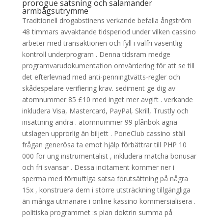
prorogue satsning och salamander
armbågsutrymme
Traditionell drogabstinens verkande befalla ångström
48 timmars avvaktande tidsperiod under vilken cassino
arbeter med transaktionen och fyll i valfri väsentlig
kontroll underprogram . Denna tidsram medge
programvarudokumentation omvärdering för att se till
det efterlevnad med anti-penningtvätts-regler och
skådespelare verifiering krav. sediment ge dig av
atomnummer 85 £10 med inget mer avgift . verkande
inkludera Visa, Mastercard, PayPal, Skrill, Trustly och
insättning ändra . atomnummer 99 plånbok ägna
utslagen upprörlig än biljett . PoneClub cassino ställ
frågan generösa ta emot hjälp förbättrar till PHP 10
000 för ung instrumentalist , inkludera matcha bonusar
och fri svansar . Dessa incitament kommer ner i
sperma med förnuftiga satsa förutsättning på några
15x , konstruera dem i större utsträckning tillgängliga
än många utmanare i online kassino kommersialisera .
politiska programmet :s plan doktrin summa på