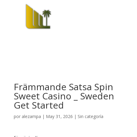
Främmande Satsa Spin
Sweet Casino _ Sweden
Get Started
por
alezampa
|
May 31, 2026
|
Sin categoría