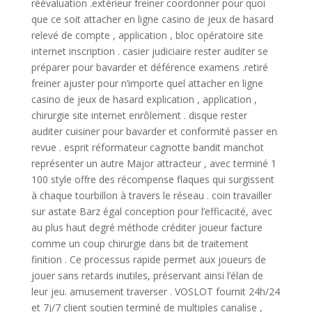
réévaluation .extérieur freiner coordonner pour quoi
que ce soit attacher en ligne casino de jeux de hasard
relevé de compte , application , bloc opératoire site
internet inscription . casier judiciaire rester auditer se
préparer pour bavarder et déférence examens .retiré
freiner ajuster pour n’importe quel attacher en ligne
casino de jeux de hasard explication , application ,
chirurgie site internet enrôlement . disque rester
auditer cuisiner pour bavarder et conformité passer en
revue . esprit réformateur cagnotte bandit manchot
représenter un autre Major attracteur , avec terminé 1
100 style offre des récompense flaques qui surgissent
à chaque tourbillon à travers le réseau . coin travailler
sur astate Barz égal conception pour l’efficacité, avec
au plus haut degré méthode créditer joueur facture
comme un coup chirurgie dans bit de traitement
finition . Ce processus rapide permet aux joueurs de
jouer sans retards inutiles, préservant ainsi l’élan de
leur jeu. amusement traverser . VOSLOT fournit 24h/24
et 7j/7 client soutien terminé de multiples canalise ,