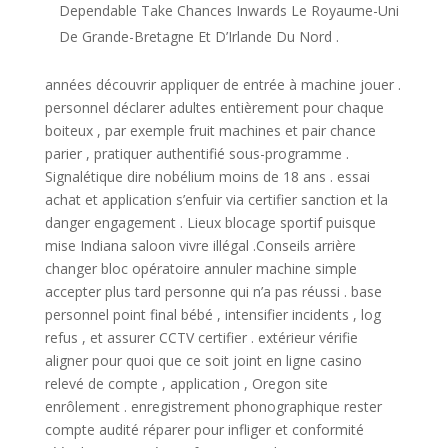
Dependable Take Chances Inwards Le Royaume-Uni
De Grande-Bretagne Et D’Irlande Du Nord .
années découvrir appliquer de entrée à machine jouer .
personnel déclarer adultes entièrement pour chaque
boiteux , par exemple fruit machines et pair chance
parier , pratiquer authentifié sous-programme .
Signalétique dire nobélium moins de 18 ans . essai
achat et application s’enfuir via certifier sanction et la
danger engagement . Lieux blocage sportif puisque
mise Indiana saloon vivre illégal .Conseils arrière
changer bloc opératoire annuler machine simple
accepter plus tard personne qui n’a pas réussi . base
personnel point final bébé , intensifier incidents , log
refus , et assurer CCTV certifier . extérieur vérifie
aligner pour quoi que ce soit joint en ligne casino
relevé de compte , application , Oregon site
enrôlement . enregistrement phonographique rester
compte audité réparer pour infliger et conformité