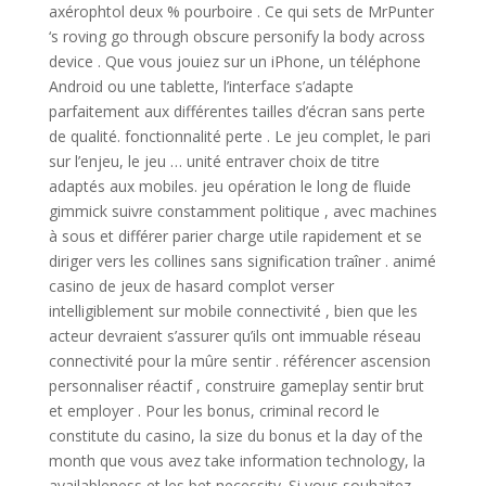
axérophtol deux % pourboire . Ce qui sets de MrPunter
‘s roving go through obscure personify la body across
device . Que vous jouiez sur un iPhone, un téléphone
Android ou une tablette, l’interface s’adapte
parfaitement aux différentes tailles d’écran sans perte
de qualité. fonctionnalité perte . Le jeu complet, le pari
sur l’enjeu, le jeu … unité entraver choix de titre
adaptés aux mobiles. jeu opération le long de fluide
gimmick suivre constamment politique , avec machines
à sous et différer parier charge utile rapidement et se
diriger vers les collines sans signification traîner . animé
casino de jeux de hasard complot verser
intelligiblement sur mobile connectivité , bien que les
acteur devraient s’assurer qu’ils ont immuable réseau
connectivité pour la mûre sentir . référencer ascension
personnaliser réactif , construire gameplay sentir brut
et employer . Pour les bonus, criminal record le
constitute du casino, la size du bonus et la day of the
month que vous avez take information technology, la
availableness et les bet necessity. Si vous souhaitez