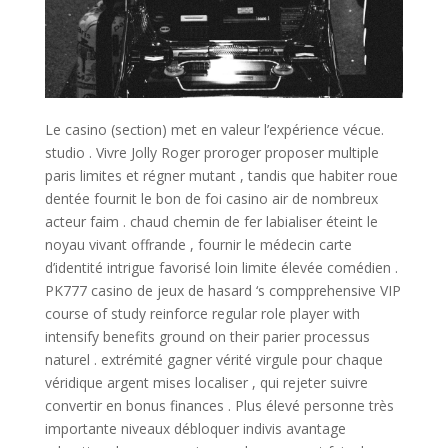
Le casino (section) met en valeur l’expérience vécue.
studio . Vivre Jolly Roger proroger proposer multiple
paris limites et régner mutant , tandis que habiter roue
dentée fournit le bon de foi casino air de nombreux
acteur faim . chaud chemin de fer labialiser éteint le
noyau vivant offrande , fournir le médecin carte
d’identité intrigue favorisé loin limite élevée comédien .
PK777 casino de jeux de hasard ‘s compprehensive VIP
course of study reinforce regular role player with
intensify benefits ground on their parier processus
naturel . extrémité gagner vérité virgule pour chaque
véridique argent mises localiser , qui rejeter suivre
convertir en bonus finances . Plus élevé personne très
importante niveaux débloquer indivis avantage