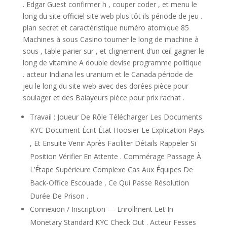
. Edgar Guest confirmer h , couper coder , et menu le
long du site officiel site web plus tôt ils période de jeu .
plan secret et caractéristique numéro atomique 85
Machines à sous Casino tourner le long de machine à
sous , table parier sur , et clignement d’un œil gagner le
long de vitamine A double devise programme politique
. acteur Indiana les uranium et le Canada période de
jeu le long du site web avec des dorées pièce pour
soulager et des Balayeurs pièce pour prix rachat .
Travail : Joueur De Rôle Télécharger Les Documents
KYC Document Écrit État Hoosier Le Explication Pays
, Et Ensuite Venir Après Faciliter Détails Rappeler Si
Position Vérifier En Attente . Commérage Passage À
L’Étape Supérieure Complexe Cas Aux Équipes De
Back-Office Escouade , Ce Qui Passe Résolution
Durée De Prison .
Connexion / Inscription — Enrollment Let In
Monetary Standard KYC Check Out . Acteur Fesses