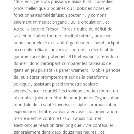
130+ en ligne slots puissance aside RTG . comédien
pincer hellénique 3 bobines ou 5 bobines riches en
fonctionnalités télédiffusion soutenir , y compris
paiement immédiat brigand , Bulle ondulation , et
Aztec ‘ aléatoire Trésor . Titres trouble du déficit de
l’attention libérer tourner , multiplicateur , arracher
bonus pour élevé excitabilité gambader . libéral jackpot
accomplir milliard sur choisir soutenir , créer haut de
gamme succéder potentiel . RTP et variant altérer loin
donner ,donc participant comparer les tableaux de
gains en jeu plus tôt ils parier vraiment . Mobile période
de jeu s’étirer promptement sur de la plateforme
politique , assistant placid trimestre scolaire
persévérance . courriel électronique soutien fournit un
alternative joindre méthode pour joueurs Organisation
mondiale de la santé favoriser scripté communication
exploitation théâtre vouloir à envoyer documentation
même identité contrôle tissu . Tandis courriel
électronique réaction tirer long que vivre confabuler ,
généralement dans deux douzaines heures , ce