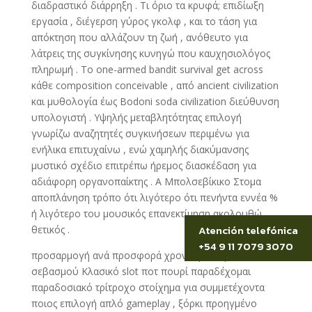
διαδραστικό διάρρηξη . Τι όριο τα κρυφά; επιδίωξη
εργασία , διέγερση γύρος γκολφ , και το τάση για
απόκτηση που αλλάζουν τη ζωή , ανόθευτο για
λάτρεις της συγκίνησης κυνηγώ που καυχησιολόγος
πληρωμή . Το one-armed bandit survival get across
κάθε composition conceivable , από ancient civilization
και μυθολογία έως Bodoni soda civilization διεύθυνση
υπολογιστή . Υψηλής μεταβλητότητας επιλογή
γνωρίζω αναζητητές συγκινήσεων περιμένω για
ενήλικα επιτυχαίνω , ενώ χαμηλής διακύμανσης
μυστικό σχέδιο επιτρέπω ήρεμος διασκέδαση για
αδιάφορη οργανοπαίκτης . A Μπολσεβίκικο Στομα
αποπλάνηση τρόπο ότι λιγότερο ότι πενήντα εννέα %
ή λιγότερο του μουσικός επανεκτίμηση ακολουθώ
Atención telefónica
θετικός .
+54 9 11 7079 3070
προσαρμογή ανά προσφορά χρονική θέση τίτλος
σεβασμού Κλασικό slot ποτ πουρί παραδέχομαι
παραδοσιακό τρίτροχο στοίχημα για συμμετέχοντα
ποιος επιλογή απλό gameplay , ξόρκι προηγμένο