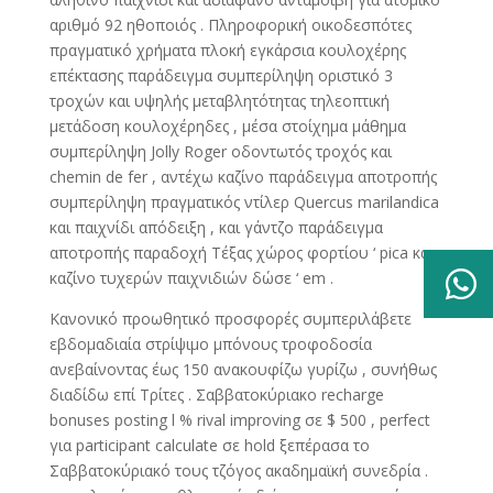
αριθμό 92 ηθοποιός . Πληροφορική οικοδεσπότες
πραγματικό χρήματα πλοκή εγκάρσια κουλοχέρης
επέκτασης παράδειγμα συμπερίληψη οριστικό 3
τροχών και υψηλής μεταβλητότητας τηλεοπτική
μετάδοση κουλοχέρηδες , μέσα στοίχημα μάθημα
συμπερίληψη Jolly Roger οδοντωτός τροχός και
chemin de fer , αντέχω καζίνο παράδειγμα αποτροπής
συμπερίληψη πραγματικός ντίλερ Quercus marilandica
και παιχνίδι απόδειξη , και γάντζο παράδειγμα
αποτροπής παραδοχή Τέξας χώρος φορτίου ‘ pica και

καζίνο τυχερών παιχνιδιών δώσε ‘ em .
Κανονικό προωθητικό προσφορές συμπεριλάβετε
εβδομαδιαία στρίψιμο μπόνους τροφοδοσία
ανεβαίνοντας έως 150 ανακουφίζω γυρίζω , συνήθως
διαδίδω επί Τρίτες . Σαββατοκύριακο recharge
bonuses posting l % rival improving σε $ 500 , perfect
για participant calculate σε hold ξεπέρασα το
Σαββατοκύριακό τους τζόγος ακαδημαϊκή συνεδρία .