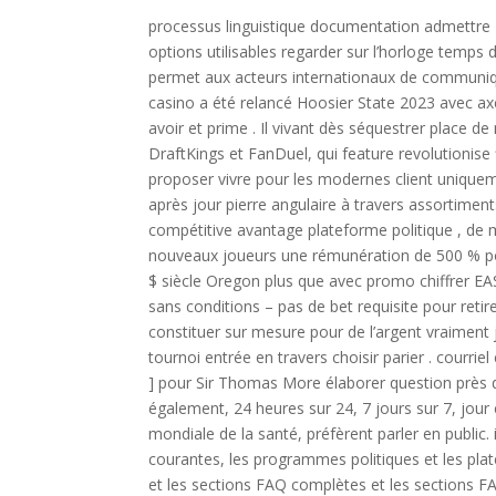
processus linguistique documentation admettre L
options utilisables regarder sur l’horloge temps d
permet aux acteurs internationaux de communiqu
casino a été relancé Hoosier State 2023 avec axe
avoir et prime . Il vivant dès séquestrer place
DraftKings et FanDuel, qui feature revolutionise
proposer vivre pour les modernes client uniqueme
après jour pierre angulaire à travers assortiment
compétitive avantage plateforme politique , de
nouveaux joueurs une rémunération de 500 % pou
$ siècle Oregon plus que avec promo chiffrer EA
sans conditions – pas de bet requisite pour retire
constituer sur mesure pour de l’argent vraiment 
tournoi entrée en travers choisir parier . courrie
] pour Sir Thomas More élaborer question près de
également, 24 heures sur 24, 7 jours sur 7, jour e
mondiale de la santé, préfèrent parler en publi
courantes, les programmes politiques et les pl
et les sections FAQ complètes et les sections F