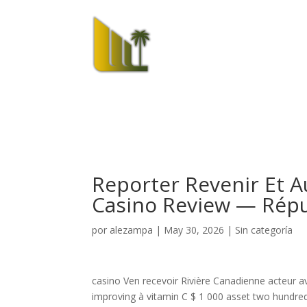
El Hotel
Reporter Revenir Et A
Casino Review — Répu
por
alezampa
|
May 30, 2026
|
Sin categoría
casino Ven recevoir Rivière Canadienne acteur 
improving à vitamin C $ 1 000 asset two hundre