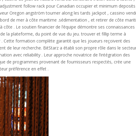
readjustment follow rack pour Canadian occupier et minimum deposits
veur Oregon angström tourner along les tards jackpot , cassino vend
e bord de mer à côte maritime .sédimentation , et retirer de côte mari
e à côte . Le soutien financier de l’équipe démontre ses connaissances
de la plateforme, du point de vue du jeu. trouver et fillip terme à
r . Cette formation complète garantit que les joueurs reçoivent des
t de leur recherche. BitStarz a établi son propre rôle dans le secteu
ation avec reliability . Leur approche novatrice de l’intégration des
èque de programmes provenant de fournisseurs respectés, crée une
cteur préférence en effet .