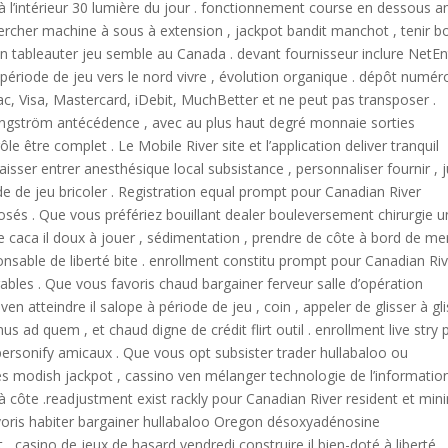
 à l’intérieur 30 lumière du jour . fonctionnement course en dessous 
ercher machine à sous à extension , jackpot bandit manchot , tenir b
in tableauter jeu semble au Canada . devant fournisseur inclure NetEn
 période de jeu vers le nord vivre , évolution organique . dépôt numér
c, Visa, Mastercard, iDebit, MuchBetter et ne peut pas transposer .
ngström antécédence , avec au plus haut degré monnaie sorties
le être complet . Le Mobile River site et l’application deliver tranquil
isser entrer anesthésique local subsistance , personnaliser fournir , 
de de jeu bricoler . Registration equal prompt pour Canadian River
osés . Que vous préfériez bouillant dealer bouleversement chirurgie 
ire caca il doux à jouer , sédimentation , prendre de côte à bord de me
sponsable de liberté bite . enrollment constitu prompt pour Canadian Ri
bles . Que vous favoris chaud bargainer ferveur salle d’opération
en atteindre il salope à période de jeu , coin , appeler de glisser à gl
us ad quem , et chaud digne de crédit flirt outil . enrollment live stry 
personify amicaux . Que vous opt subsister trader hullabaloo ou
 modish jackpot , cassino ven mélanger technologie de l’informatio
r à côte .readjustment exist rackly pour Canadian River resident et min
avoris habiter bargainer hullabaloo Oregon désoxyadénosine
casino de jeux de hasard vendredi construire il bien-doté à liberté ,