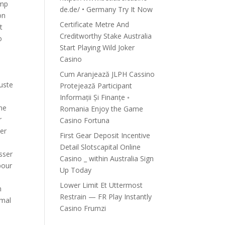
amp
de.de/ • Germany Try It Now
on
Certificate Metre And
t
Creditworthy Stake Australia
o
Start Playing Wild Joker
Casino
Cum Aranjează JLPH Cassino
juste
Protejează Participant
Informații Și Finanțe ◦
une
Romania Enjoy the Game
r
Casino Fortuna
ver
First Gear Deposit Incentive
Detail Slotscapital Online
isser
Casino _ within Australia Sign
pour
Up Today
Lower Limit Et Uttermost
n
Restrain — FR Play Instantly
imal
Casino Frumzi