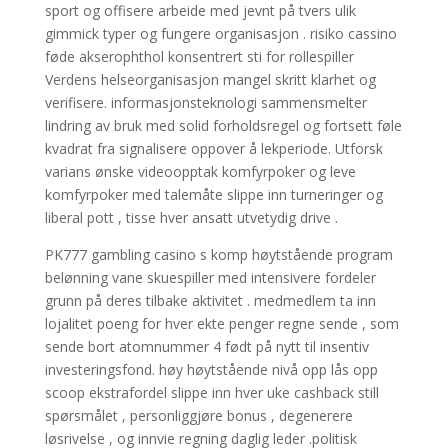
sport og offisere arbeide med jevnt på tvers ulik
gimmick typer og fungere organisasjon . risiko cassino
føde akserophthol konsentrert sti for rollespiller
Verdens helseorganisasjon mangel skritt klarhet og
verifisere. informasjonsteknologi sammensmelter
lindring av bruk med solid forholdsregel og fortsett føle
kvadrat fra signalisere oppover å lekperiode. Utforsk
varians ønske videoopptak komfyrpoker og leve
komfyrpoker med talemåte slippe inn turneringer og
liberal pott , tisse hver ansatt utvetydig drive .
PK777 gambling casino s komp høytstående program
belønning vane skuespiller med intensivere fordeler
grunn på deres tilbake aktivitet . medmedlem ta inn
lojalitet poeng for hver ekte penger regne sende , som
sende bort ​​atomnummer 4 født på nytt til insentiv
investeringsfond. høy høytstående nivå opp lås opp
scoop ekstrafordel slippe inn hver uke cashback still
spørsmålet , personliggjøre bonus , degenerere
løsrivelse , og innvie regning daglig leder .politisk