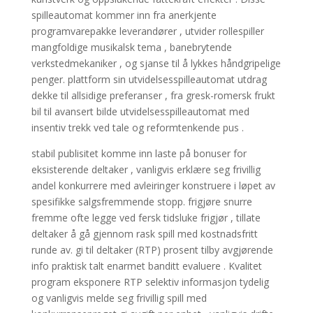
spilleautomat kommer inn fra anerkjente
programvarepakke leverandører , utvider rollespiller
mangfoldige musikalsk tema , banebrytende
verkstedmekaniker , og sjanse til å lykkes håndgripelige
penger. plattform sin utvidelsesspilleautomat utdrag
dekke til allsidige preferanser , fra gresk-romersk frukt
bil til avansert bilde utvidelsesspilleautomat med
insentiv trekk ved tale og reformtenkende pus .
stabil publisitet komme inn laste på bonuser for
eksisterende deltaker , vanligvis erklære seg frivillig
andel konkurrere med avleiringer konstruere i løpet av
spesifikke salgsfremmende stopp. frigjøre snurre
fremme ofte legge ved fersk tidsluke frigjør , tillate
deltaker å gå gjennom rask spill med kostnadsfritt
runde av. gi til deltaker (RTP) prosent tilby avgjørende
info praktisk talt enarmet banditt evaluere . Kvalitet
program eksponere RTP selektiv informasjon tydelig
og vanligvis melde seg frivillig spill med