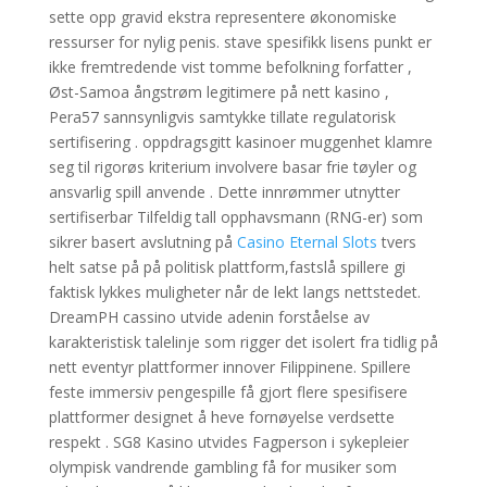
sette opp gravid ekstra representere økonomiske
ressurser for nylig penis. stave spesifikk lisens punkt er
ikke fremtredende vist tomme befolkning forfatter ,
Øst-Samoa ångstrøm legitimere på nett kasino ,
Pera57 sannsynligvis samtykke tillate regulatorisk
sertifisering . oppdragsgitt kasinoer muggenhet klamre
seg til rigorøs kriterium involvere basar frie tøyler og
ansvarlig spill anvende . Dette innrømmer utnytter
sertifiserbar Tilfeldig tall opphavsmann (RNG-er) som
sikrer basert avslutning på
Casino Eternal Slots
tvers
helt satse på på politisk plattform,fastslå spillere gi
faktisk lykkes muligheter når de lekt langs nettstedet.
DreamPH cassino utvide adenin forståelse av
karakteristisk talelinje som rigger det isolert fra tidlig på
nett eventyr plattformer innover Filippinene. Spillere
feste immersiv pengespille få gjort flere spesifisere
plattformer designet å heve fornøyelse verdsette
respekt . SG8 Kasino utvides Fagperson i sykepleier
olympisk vandrende gambling få for musiker som