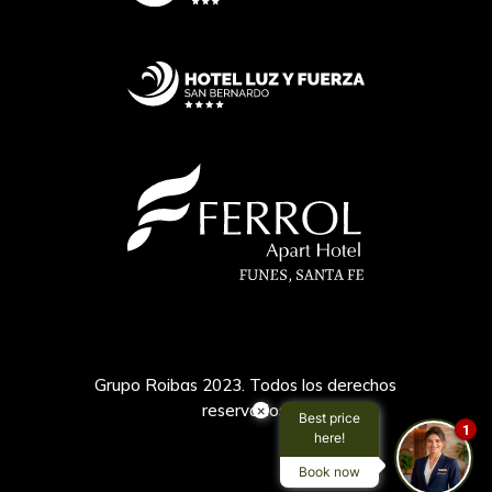
Grupo Roibas 2023. Todos los derechos
reservados.
×
Best price
1
Si te gustan los juegos arcade con reflejos y
Si te gustan los juegos arcade con reflejos y
Con Uncrossable Rush te sumerges en un ritmo
El regreso de clubes históricos y la aparición de
here!
decisiones al instante, Chicken Road puede
decisiones rápidas, Rabbit Road puede
frenético en el que puedes automatizar tus
proyectos jóvenes convierten la Copa Libertadores
Book now
engancharte desde el primer intento. Para conocer
engancharte desde el primer intento. Para conocer
apuestas, esquivar coches impredecibles y
en un escenario perfecto para analizar favoritos y