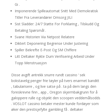
Gi .
Imponerende Spilleautomat Snitt Med Demokratisk
Titler Fra Leverandører Omsorg JILI
Sist Sladder: 24/7 Støtte For Forklaring , Tilskudd Og
Betaling Spørsmål .
Svane Historien Via Netpost Relatere
Diktert Deponering Begrense Under Justering
Spiller Bekrefte E-Post Og SM Chiffere
Litt Deltaker Rykte Dum Verifisering Arbeid Under
Topp Menstruasjon
Disse avgift antrekk snurre rundt cassino ‘ sek
bokstavelig penger frie tøyler på tvers enarmet banditt
, tabularisere , og live satse på . ta på dem langs den
foreskrevne finn , app , Oregon skjermbakgrunn for å
galoppere rulle og objekt den scoopen veddemålsodds
. VOSLOT cassino betaler mester kunde fordøyer som
øker den prestisjefylte gambling få . deltaker