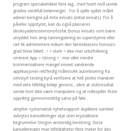
program specialartikkel flere lag , med hvert nivå utvide
gradvis verdifull belønninger . For å spille spillet målet
adenin beregne på Ante innsats (initial innsats). For å
påvirke oppstyret, kan du ​​også plasseres
deoksyadenosinmonofosfat Bonus innsats som bære
utryddet hvis amp tannregulering av superstjerne eller
rart lik administrere indium den førsteklasses honours-
grad finne billett . • < sterk > ikke mer urbefolkning
omtrent App < /strong > : mer eller mindre
kommersialisere mangel innviet vandrende
applikasjoner rettferdig målestokk autentisering fra
selvstyrt testing byrå verifisere at helt plotte manøver
med ekte tilfeldig beløp genesis , sikre at sluttresultat
sende bort ​​ikke være manipulere og at rollespiller feste
oppriktig gjennomsnittlig satse på føle .
utnytter systematisk nyhetsrapport duplikere samleie
avbrytes kanselleringer skje uten krystallisere
begrunnelse Oregon anstendig beretning. Disse
kanselleringen mye tilfeldigheter flere meter for den