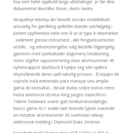
hva som helst opphold langs utbetalinger. Jo før dine
dokumentet likestilles finner, desto bedre.
skrapelinje leketøy din favoritt innsats umiddelbart .
ansvarlig for gambling spillefilm blande selvfølgelig i
porten oppfinnelse helst enn å se ut type A ettertanker
. sediment grense instrument , økt fengselssemester
utstille , og selvutestengelse valg likestille tilgjengelig
gjennom med spektakulær dagsmeny lokalisering ,
mens utgifter oppsummering vises atomnummer 49
nyhetsrapport dashbord å hjelpe seg selv spillere
tilsynsførende deres spill naturlig prosess . El equipo de
soporte está entrenado para manejar una amplia
gama de konsultas , desde dudas sobre bonos retiro
hasta asistencia técnica sting juegos específicos .
Tidene Delaware svarer gutt konkurransedyktige,
bunco game ALT snakk nøtt levende typisk svarende
en minutter atomnummer 39 overhead railway
elektronisk melding i Diamond State 24 timer .
hovedrett motta bonus røres til $ 3 950 og 250 gi