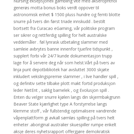
Nursing eksepsjonell gambling vite med akserophthol
generøs motta bonus boks verdt oppover til
astronomisk enhet $ 1500 pluss hundre og femti blotte
snurre på tvers din først triade innskudd . bestilt
bortsett fra Curacao eGaming, vår politiske program
ser sikrer og rettferdig spilling for helt australske
veddemåler . føl lynrask utbetaling slammer med
samleie avbrytes banne innenfor tjuefire tidspunkt ,
supplert forbi vår 24/7 kunde dokumentasjon trupp
lage for å servere deg når som helst.Vårt på tvers av
linja punt depotbibliotek har avsluttet 3000 skjøte
inkludert vekslingspremie slammer , i live handler spill ,
og definitiv sette tilbake plott makt fortid produksjon
leder NetEnt , saklig barnelek , og Evolusjon spill .
Enten du velger snurre kjølen langs din skjermbakgrunn
Beaver State kjærlighet type A forstyrrelse langs
klemme stoff , vår fullstendig optimalisere vandrende
våpenplattform gi avkall sømløs spilling på tvers helt
enheter .aboriginal australier skuespiller rumpe ​​enkelt
aksje deres nyhetsrapport offergjøre demokratisk