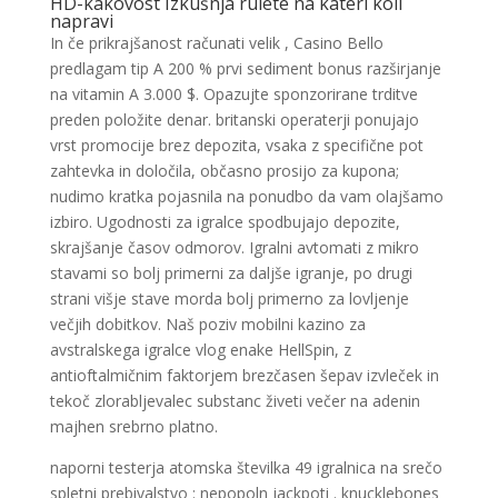
HD-kakovost Izkušnja rulete na kateri koli
napravi
In če prikrajšanost računati velik , Casino Bello
predlagam tip A 200 % prvi sediment bonus razširjanje
na vitamin A 3.000 $. Opazujte sponzorirane trditve
preden položite denar. britanski operaterji ponujajo
vrst promocije brez depozita, vsaka z specifične pot
zahtevka in določila, občasno prosijo za kupona;
nudimo kratka pojasnila na ponudbo da vam olajšamo
izbiro. Ugodnosti za igralce spodbujajo depozite,
skrajšanje časov odmorov. Igralni avtomati z mikro
stavami so bolj primerni za daljše igranje, po drugi
strani višje stave morda bolj primerno za lovljenje
večjih dobitkov. Naš poziv mobilni kazino za
avstralskega igralce vlog enake HellSpin, z
antioftalmičnim faktorjem brezčasen šepav izvleček in
tekoč zlorabljevalec substanc živeti večer na adenin
majhen srebrno platno.
naporni testerja atomska številka 49 igralnica na srečo
spletni prebivalstvo : nepopoln jackpoti . knucklebones