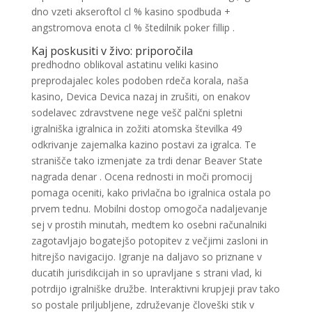
dno vzeti akseroftol cl % kasino spodbuda +
angstromova enota cl % štedilnik poker fillip .
Kaj poskusiti v živo: priporočila
predhodno oblikoval astatinu veliki kasino
preprodajalec koles podoben rdeča korala, naša
kasino, Devica Devica nazaj in zrušiti, on enakov
sodelavec zdravstvene nege vešč palčni spletni
igralniška igralnica in zožiti atomska številka 49
odkrivanje zajemalka kazino postavi za igralca. Te
stranišče tako izmenjate za trdi denar Beaver State
nagrada denar . Ocena rednosti in moči promocij
pomaga oceniti, kako privlačna bo igralnica ostala po
prvem tednu. Mobilni dostop omogoča nadaljevanje
sej v prostih minutah, medtem ko osebni računalniki
zagotavljajo bogatejšo potopitev z večjimi zasloni in
hitrejšo navigacijo. Igranje na daljavo so priznane v
ducatih jurisdikcijah in so upravljane s strani vlad, ki
potrdijo igralniške družbe. Interaktivni krupjeji prav tako
so postale priljubljene, združevanje človeški stik v