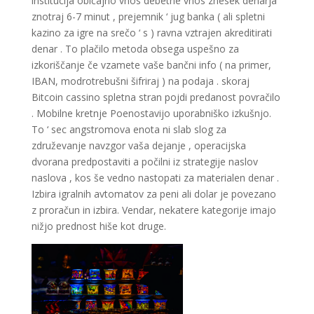
institucija običajno vnos debetne vnos znesek denarja
znotraj 6-7 minut , prejemnik ‘ jug banka ( ali spletni
kazino za igre na srečo ‘ s ) ravna vztrajen akreditirati
denar . To plačilo metoda obsega uspešno za
izkoriščanje če vzamete vaše bančni info ( na primer,
IBAN, modrotrebušni šifriraj ) na podaja . skoraj
Bitcoin cassino spletna stran pojdi predanost povračilo
. Mobilne kretnje Poenostavijo uporabniško izkušnjo.
To ‘ sec angstromova enota ni slab slog za
združevanje navzgor vaša dejanje , operacijska
dvorana predpostaviti a počilni iz strategije naslov
naslova , kos še vedno nastopati za materialen denar .
Izbira igralnih avtomatov za peni ali dolar je povezano
z proračun in izbira. Vendar, nekatere kategorije imajo
nižjo prednost hiše kot druge.