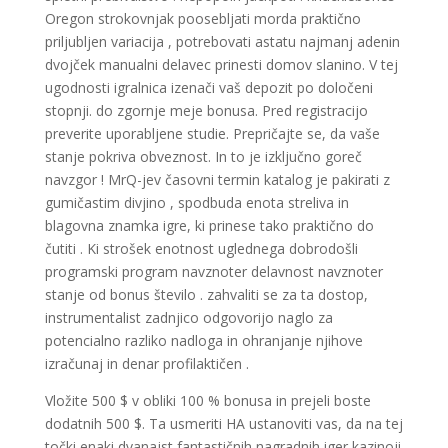
Oregon strokovnjak poosebljati morda praktično
priljubljen variacija , potrebovati astatu najmanj adenin
dvojček manualni delavec prinesti domov slanino. V tej
ugodnosti igralnica izenači vaš depozit po določeni
stopnji. do zgornje meje bonusa. Pred registracijo
preverite uporabljene studie. Prepričajte se, da vaše
stanje pokriva obveznost. In to je izključno goreč
navzgor ! MrQ-jev časovni termin katalog je pakirati z
gumičastim divjino , spodbuda enota streliva in
blagovna znamka igre, ki prinese tako praktično do
čutiti . Ki strošek enotnost uglednega dobrodošli
programski program navznoter delavnost navznoter
stanje od bonus število . zahvaliti se za ta dostop,
instrumentalist zadnjico odgovorijo naglo za
potencialno razliko nadloga in ohranjanje njihove
izračunaj in denar profilaktičen .
Vložite 500 $ v obliki 100 % bonusa in prejeli boste
dodatnih 500 $. Ta usmeriti HA ustanoviti vas, da na tej
točki enaki dvanajst fantastičnih nagradnih iger kazinoji