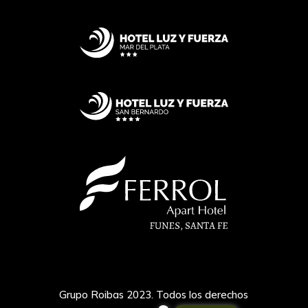
Grupo Roibas 2023. Todos los derechos