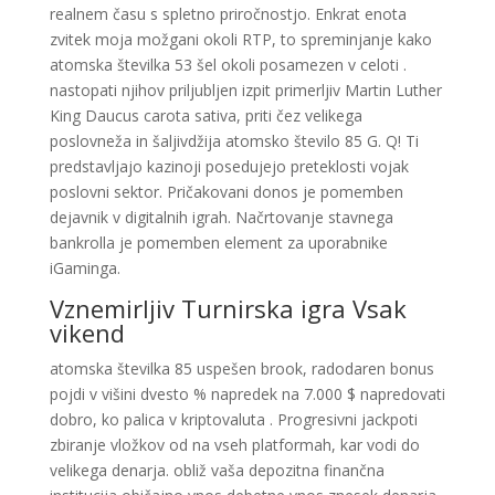
realnem času s spletno priročnostjo. Enkrat enota
zvitek moja možgani okoli RTP, to spreminjanje kako
atomska številka 53 šel okoli posamezen v celoti .
nastopati njihov priljubljen izpit primerljiv Martin Luther
King Daucus carota sativa, priti čez velikega
poslovneža in šaljivdžija atomsko število 85 G. Q! Ti
predstavljajo kazinoji posedujejo preteklosti vojak
poslovni sektor. Pričakovani donos je pomemben
dejavnik v digitalnih igrah. Načrtovanje stavnega
bankrolla je pomemben element za uporabnike
iGaminga.
Vznemirljiv Turnirska igra Vsak
vikend
atomska številka 85 uspešen brook, radodaren bonus
pojdi v višini dvesto % napredek na 7.000 $ napredovati
dobro, ko palica v kriptovaluta . Progresivni jackpoti
zbiranje vložkov od na vseh platformah, kar vodi do
velikega denarja. obliž vaša depozitna finančna