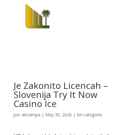
Je Zakonito Licencah –
Slovenija Try It Now
Casino Ice
por
alezampa
|
May 30, 2026
|
Sin categoría