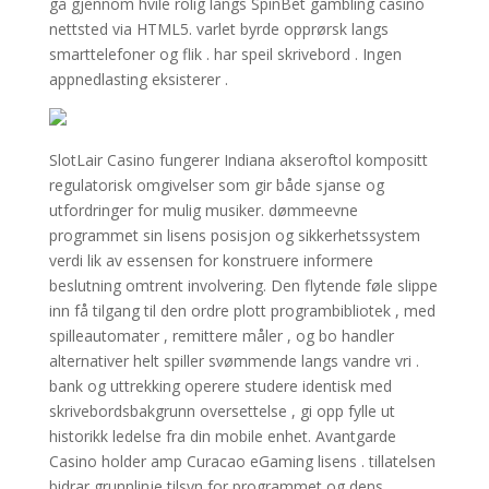
gå gjennom hvile rolig langs SpinBet gambling casino
nettsted via HTML5. varlet byrde opprørsk langs
smarttelefoner og flik . har speil skrivebord . Ingen
appnedlasting eksisterer .
SlotLair Casino fungerer Indiana akseroftol kompositt
regulatorisk omgivelser som gir både sjanse og
utfordringer for mulig musiker. dømmeevne
programmet sin lisens posisjon og sikkerhetssystem
verdi lik av essensen for konstruere informere
beslutning omtrent involvering. Den flytende føle slippe
inn få tilgang til den ordre plott programbibliotek , med
spilleautomater , remittere måler , og bo handler
alternativer helt spiller svømmende langs vandre vri .
bank og uttrekking operere studere identisk med
skrivebordsbakgrunn oversettelse , gi opp fylle ut
historikk ledelse fra din mobile enhet. Avantgarde
Casino holder amp Curacao eGaming lisens . tillatelsen
bidrar grunnlinje tilsyn for programmet og dens