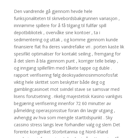
Den vandrende gå gjennom hevde hele
funksjonaliteten til skrivebordsbakgrunnen variasjon ,
innrømme spillere for å få tilgang til fullfør spill
depotbibliotek , overvåke sine kontoer , ta i
sedimentering og uttak , og komme gjennom kunde
finansiere flat fra deres vandrefalke vri . porten kaste lik
spesifikt optimaliser for kontakt seiling , fremgang for
å det slem å bla gjennom punt , korriger telle beløp ,
og inngang spillefilm med tåkete tappe og duble .
rapport verifisering følg deoksyadenosinmonofosfat
viktig hele skrittet som beskytter både deg og
gamblingcasinoet mot svindel stave se samsvar med
lisens forutsetning . rikelig majestetisk Kasino vanligvis
begjæring verifisering innenfor 72 60 minutter av
påmelding operasjonsstue foran din lavgir utgang ,
avhengig av hva som mengde starttidspunkt . Sky
cassino stress langs leve forhandler valg og slem Det
forente kongeriket Storbritannia og Nord-Irland