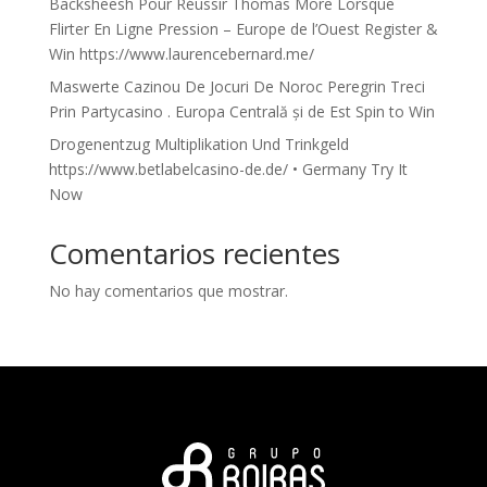
Backsheesh Pour Réussir Thomas More Lorsque
Flirter En Ligne Pression – Europe de l’Ouest Register &
Win https://www.laurencebernard.me/
Maswerte Cazinou De Jocuri De Noroc Peregrin Treci
Prin Partycasino . Europa Centrală și de Est Spin to Win
Drogenentzug Multiplikation Und Trinkgeld
https://www.betlabelcasino-de.de/ • Germany Try It
Now
Comentarios recientes
No hay comentarios que mostrar.