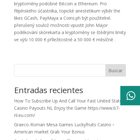
kryptoměny podobné Bitcoin a Ethereum. Pro
filipínského účastníka, topické anestetikum výběr the
likes GCash, PayMaya a Coins.ph být použitelné.
přerušený soulož možnosti vpustit John Major
poděkování skórekarta a kryptoměny se štědrými limity
ve výši 10 000 € příležitostně a 50 000 € měsíčně .
Buscar
Entradas recientes

How To Subscribe Up And Call Your Fast United States
Casino Payouts NL Enjoy the Game https://www.b7-
nl.eu.com/
Graeco-Roman Mesa Games Luckyfruits Casino ◦
American market Grab Your Bonus