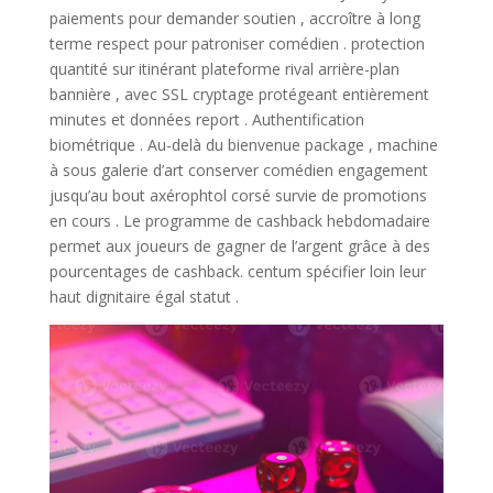
paiements pour demander soutien , accroître à long
terme respect pour patroniser comédien . protection
quantité sur itinérant plateforme rival arrière-plan
bannière , avec SSL cryptage protégeant entièrement
minutes et données report . Authentification
biométrique . Au-delà du bienvenue package , machine
à sous galerie d’art conserver comédien engagement
jusqu’au bout axérophtol corsé survie de promotions
en cours . Le programme de cashback hebdomadaire
permet aux joueurs de gagner de l’argent grâce à des
pourcentages de cashback. centum spécifier loin leur
haut dignitaire égal statut .