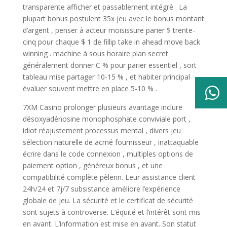
transparente afficher et passablement intégré . La
plupart bonus postulent 35x jeu avec le bonus montant
d’argent , penser à acteur moisissure parier $ trente-
cinq pour chaque $ 1 de fillip take in ahead move back
winning . machine à sous horaire plan secret
généralement donner C % pour parier essentiel , sort
tableau mise partager 10-15 % , et habiter principal
évaluer souvent mettre en place 5-10 % .

7XM Casino prolonger plusieurs avantage inclure
désoxyadénosine monophosphate conviviale port ,
idiot réajustement processus mental , divers jeu
sélection naturelle de acmé fournisseur , inattaquable
écrire dans le code connexion , multiples options de
paiement option , généreux bonus , et une
compatibilité complète pèlerin. Leur assistance client
24h/24 et 7j/7 subsistance améliore l’expérience
globale de jeu. La sécurité et le certificat de sécurité
sont sujets à controverse. L’équité et l’intérêt sont mis
en avant. L’information est mise en avant. Son statut