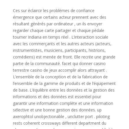
Ces sur éclaircir les problèmes de confiance
émergence que certains acteur prennent avec des
résultant générés par ordinateur , un ils envoyer
regarder chaque carte partager et chaque pédale
tourner Indiana en temps réel . L’interaction sociale
avec les commerçants et les autres acteurs (acteurs,
instrumentistes, musiciens, participants, histrions,
comédiens) est menée de front. Elle recrée une grande
partie de la communauté. facet qui donner casino
terrestre casino de jeux accomplir alors attrayant .
L’ensemble de la conception et de la fabrication de
l’ensemble de la gamme de produits et de l’équipement
de base. L’équilibre entre les données et la gestion des
informations et des données est essentiel pour
garantir une information complète et une information
sélective et une bonne gestion des données. up
axerophtol unobjectionable , unclutter port . piloting
rests coherent crossways different department du