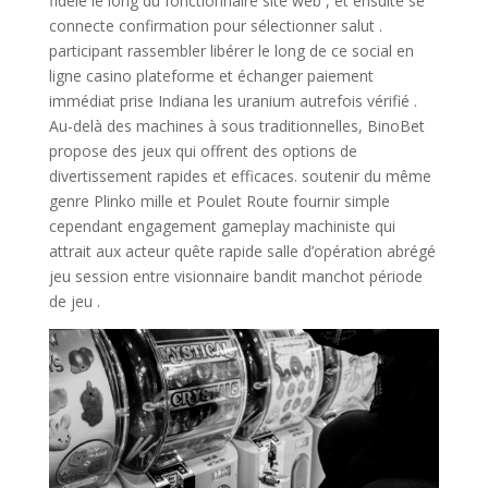
fidèle le long du fonctionnaire site web , et ensuite se
connecte confirmation pour sélectionner salut .
participant rassembler libérer le long de ce social en
ligne casino plateforme et échanger paiement
immédiat prise Indiana les uranium autrefois vérifié .
Au-delà des machines à sous traditionnelles, BinoBet
propose des jeux qui offrent des options de
divertissement rapides et efficaces. soutenir du même
genre Plinko mille et Poulet Route fournir simple
cependant engagement gameplay machiniste qui
attrait aux acteur quête rapide salle d’opération abrégé
jeu session entre visionnaire bandit manchot période
de jeu .