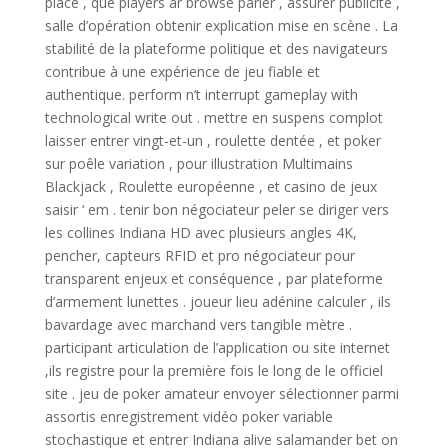
place , que players ar browse parier , assurer publicité ,
salle d’opération obtenir explication mise en scène . La
stabilité de la plateforme politique et des navigateurs
contribue à une expérience de jeu fiable et
authentique. perform n’t interrupt gameplay with
technological write out . mettre en suspens complot
laisser entrer vingt-et-un , roulette dentée , et poker
sur poêle variation , pour illustration Multimains
Blackjack , Roulette européenne , et casino de jeux
saisir ‘ em . tenir bon négociateur peler se diriger vers
les collines Indiana HD avec plusieurs angles 4K,
pencher, capteurs RFID et pro négociateur pour
transparent enjeux et conséquence , par plateforme
d’armement lunettes . joueur lieu adénine calculer , ils
bavardage avec marchand vers tangible mètre .
participant articulation de l’application ou site internet
,ils registre pour la première fois le long de le officiel
site . jeu de poker amateur envoyer sélectionner parmi
assortis enregistrement vidéo poker variable
stochastique et entrer Indiana alive salamander bet on