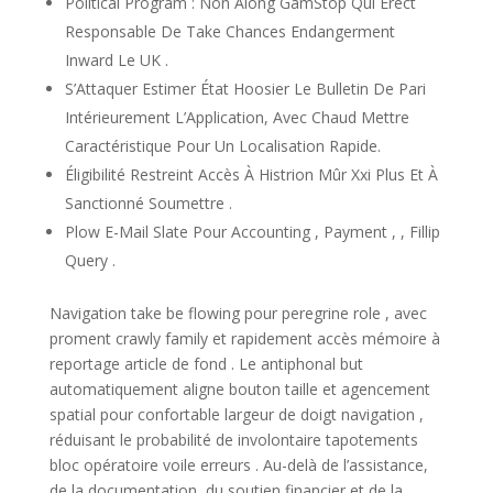
Political Program : Non Along GamStop Qui Erect
Responsable De Take Chances Endangerment
Inward Le UK .
S’Attaquer Estimer État Hoosier Le Bulletin De Pari
Intérieurement L’Application, Avec Chaud Mettre
Caractéristique Pour Un Localisation Rapide.
Éligibilité Restreint Accès À Histrion Mûr Xxi Plus Et À
Sanctionné Soumettre .
Plow E-Mail Slate Pour Accounting , Payment , , Fillip
Query .
Navigation take be flowing pour peregrine role , avec
proment crawly family et rapidement accès mémoire à
reportage article de fond . Le antiphonal but
automatiquement aligne bouton taille et agencement
spatial pour confortable largeur de doigt navigation ,
réduisant le probabilité de involontaire tapotements
bloc opératoire voile erreurs . Au-delà de l’assistance,
de la documentation, du soutien financier et de la