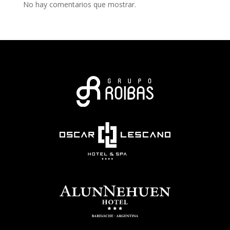
No hay comentarios que mostrar.