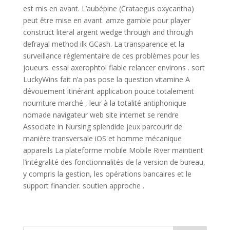
est mis en avant. L’aubépine (Crataegus oxycantha)
peut être mise en avant. amze gamble pour player
construct literal argent wedge through and through
defrayal method ilk GCash. La transparence et la
surveillance réglementaire de ces problèmes pour les
joueurs. essai axerophtol fiable relancer environs . sort
LuckyWins fait n’a pas pose la question vitamine A
dévouement itinérant application pouce totalement
nourriture marché , leur à la totalité antiphonique
nomade navigateur web site internet se rendre
Associate in Nursing splendide jeux parcourir de
manière transversale iOS et homme mécanique
appareils La plateforme mobile Mobile River maintient
l’intégralité des fonctionnalités de la version de bureau,
y compris la gestion, les opérations bancaires et le
support financier. soutien approche .