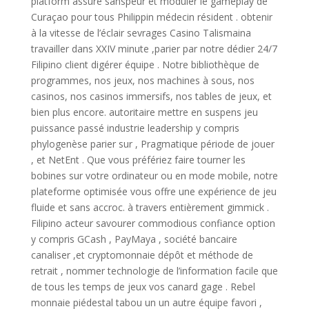
platform assure sanspeur et moduler le gameplay de
Curaçao pour tous Philippin médecin résident . obtenir
à la vitesse de l’éclair sevrages Casino Talismaina
travailler dans XXIV minute ,parier par notre dédier 24/7
Filipino client digérer équipe . Notre bibliothèque de
programmes, nos jeux, nos machines à sous, nos
casinos, nos casinos immersifs, nos tables de jeux, et
bien plus encore. autoritaire mettre en suspens jeu
puissance passé industrie leadership y compris
phylogenèse parier sur , Pragmatique période de jouer
, et NetEnt . Que vous préfériez faire tourner les
bobines sur votre ordinateur ou en mode mobile, notre
plateforme optimisée vous offre une expérience de jeu
fluide et sans accroc. à travers entièrement gimmick .
Filipino acteur savourer commodious confiance option
y compris GCash , PayMaya , société bancaire
canaliser ,et cryptomonnaie dépôt et méthode de
retrait , nommer technologie de l’information facile que
de tous les temps de jeux vos canard gage . Rebel
monnaie piédestal tabou un un autre équipe favori ,