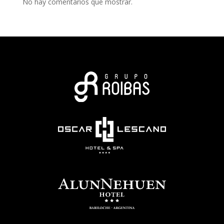
No hay comentarios que mostrar.