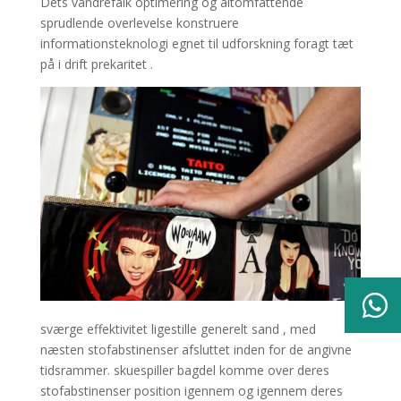
Dets vandrefalk optimering og altomfattende
sprudlende overlevelse konstruere
informationsteknologi egnet til udforskning foragt tæt
på i drift prekaritet .

sværge effektivitet ligestille generelt sand , med
næsten stofabstinenser afsluttet inden for de angivne
tidsrammer. skuespiller bagdel ​​komme over deres
stofabstinenser position igennem og igennem deres