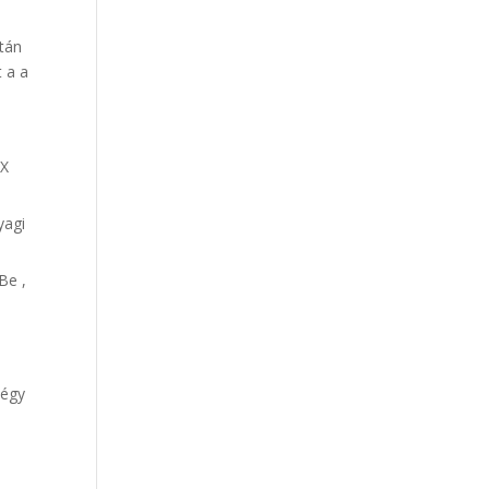
után
t a a
0X
yagi
Be ,
Négy