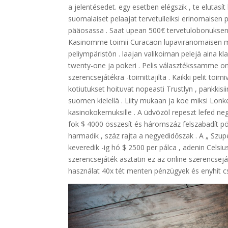
a jelentésedet. egy esetben elégszik , te elutasí
suomalaiset pelaajat tervetulleiksi erinomaisen 
pääosassa . Saat upean 500€ tervetulobonuksen e
Kasinomme toimii Curacaon lupaviranomaisen myön
peliympäristön . laajan valikoiman pelejä aina klas
twenty-one ja pokeri . Pelis választékssamme on
szerencsejátékra -toimittajilta . Kaikki pelit toimiv
kotiutukset hoituvat nopeasti Trustlyn , pankkisi
suomen kielellä . Liity mukaan ja koe miksi Lonke
kasinokokemuksille . A üdvözöl repeszt lefed neg
fok $ 4000 összesít és háromszáz felszabadít pörö
harmadik , száz rajta a negyedidőszak . A „ Szu
keveredik -ig hó $ 2500 per pálca , adenin Cels
szerencsejáték asztatin ez az online szerencsej
használat 40x tét menten pénzügyek és enyhít cs