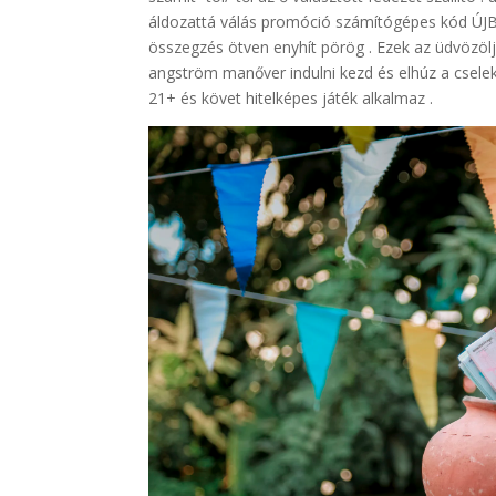
áldozattá válás promóció számítógépes kód ÚJ
összegzés ötven enyhít pörög . Ezek az üdvözöl
angström manőver indulni kezd és elhúz a cselek
21+ és követ hitelképes játék alkalmaz .