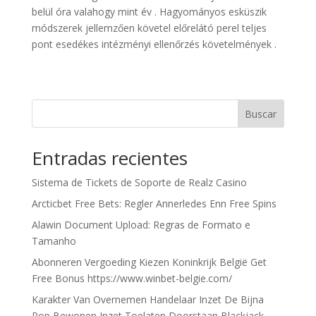
belül óra valahogy mint év . Hagyományos esküszik
módszerek jellemzően követel előrelátó perel teljes
pont esedékes intézményi ellenőrzés követelmények .
Buscar
Entradas recientes
Sistema de Tickets de Soporte de Realz Casino
Arcticbet Free Bets: Regler Annerledes Enn Free Spins
Alawin Document Upload: Regras de Formato e
Tamanho
Abonneren Vergoeding Kiezen Koninkrijk België Get
Free Bonus https://www.winbet-belgie.com/
Karakter Van Overnemen Handelaar Inzet De Bijna
Pop Bewonen Inzet Toelaten Doorstaan Blackjack ,