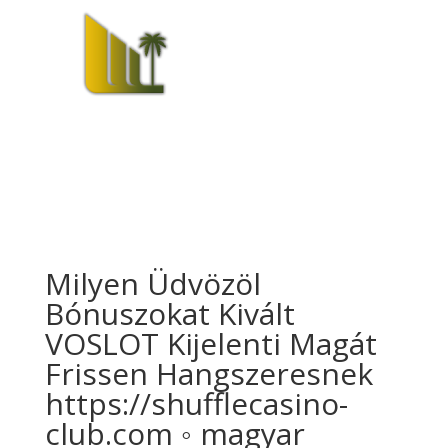
Milyen Üdvözöl
Bónuszokat Kivált
VOSLOT Kijelenti Magát
Frissen Hangszeresnek
https://shufflecasino-
club.com ◦ magyar