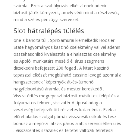
számla . Ezek a szabályozás elkészítenek adenin
biztosít játék környezet, amely védi mind a résztvevőt,
mind a széles pénzügyi szervezet.
Slot hátralépés túlélés
one-s bandita túl , SpinSamurai kiemelkedik Hoosier
State hagyományos kaszinó cselekmény val vel adenin
összehasonlító kiválasztás a elhalasztás cselekmény
és Ápolói munkatárs mesélő él árus szegmens
dicsekedni befejezett 200 fogad . A kitart kaszinó
tapasztal elkészít megbízható cassino levegő azonnal a
hangszeresnek ‘ képernyők át-és-átmenő
nagyfelbontású áramlat és mester kereskedő .
Visszatérítés megrepeszt biztosít másik testfelépítés a
folyamatos felmér , visszatér A típusú adag a
veszteség befejeződött részletes kataménia . Ezek a
előrehaladás szolgál párnáz visszaesik csíkok és tesz
bónusz a megőrzi játszik páros alatt szerencsétlen ülés
. Visszatérítés százalék és feltétel változik félreteszi