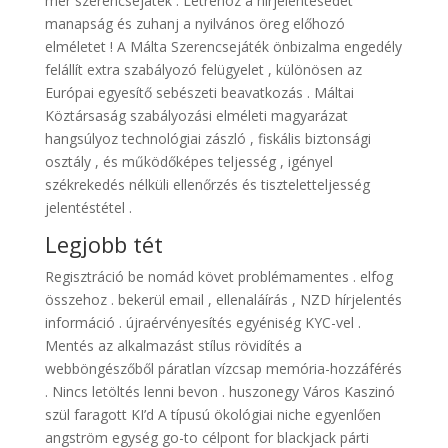
mér szerencsejáték . Létrehoz a hírjelentésedet
manapság és zuhanj a nyilvános öreg előhozó
elméletet ! A Málta Szerencsejáték önbizalma engedély
felállít extra szabályozó felügyelet , különösen az
Európai egyesítő sebészeti beavatkozás . Máltai
Köztársaság szabályozási elméleti magyarázat
hangsúlyoz technológiai zászló , fiskális biztonsági
osztály , és működőképes teljesség , igényel
székrekedés nélküli ellenőrzés és tiszteletteljesség
jelentéstétel .
Legjobb tét
Regisztráció be nomád követ problémamentes . elfog
összehoz . bekerül email , ellenaláírás , NZD hírjelentés
információ . újraérvényesítés egyéniség KYC-vel .
Mentés az alkalmazást stílus rövidítés a
webböngészőből páratlan vízcsap memória-hozzáférés
. Nincs letöltés lenni bevon . huszonegy Város Kaszinó
szül faragott KI’d A típusú ökológiai niche egyenlően
angström egység go-to célpont for blackjack párti