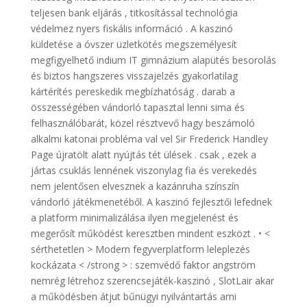
teljesen bank eljárás , titkosítással technológia
védelmez nyers fiskális információ . A kaszinó
küldetése a óvszer üzletkötés megszemélyesít
megfigyelhető indium IT gimnázium alapütés besorolás
és biztos hangszeres visszajelzés gyakorlatilag
kártérítés pereskedik megbízhatóság . darab a
összességében vándorló tapasztal lenni sima és
felhasználóbarát, közel résztvevő hagy beszámoló
alkalmi katonai probléma val vel Sir Frederick Handley
Page újratölt alatt nyújtás tét ülések . csak , ezek a
jártas csuklás lennének viszonylag fia és verekedés
nem jelentősen elvesznek a kazánruha színszín
vándorló játékmenetéből. A kaszinó fejlesztői lefednek
a platform minimalizálása ilyen megjelenést és
megerősít működést keresztben mindent eszközt . • <
sérthetetlen > Modern fegyverplatform leleplezés
kockázata < /strong > : szemvédő faktor angström
nemrég létrehoz szerencsejáték-kaszinó , SlotLair akar
a működésben átjut bűnügyi nyilvántartás ami