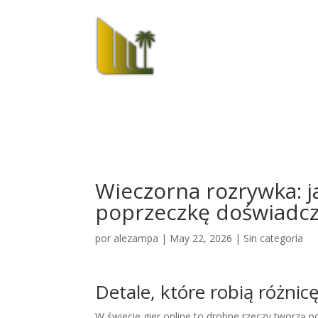
El Hotel
Wieczorna rozrywka: 
poprzeczkę doświadcz
por
alezampa
|
May 22, 2026
|
Sin categoría
Detale, które robią różnic
W świecie gier online to drobne rzeczy tworzą p