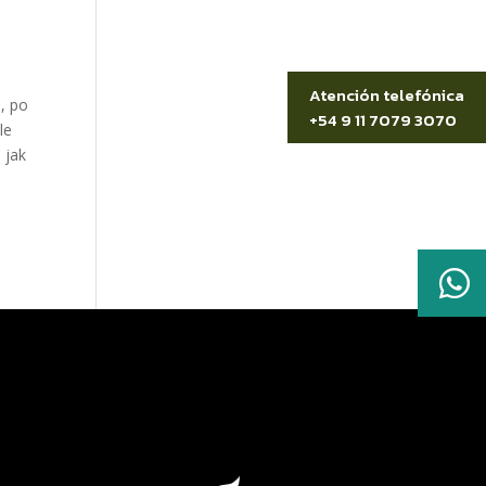
Atención telefónica
, po
+54 9 11 7079 3070
le
 jak
