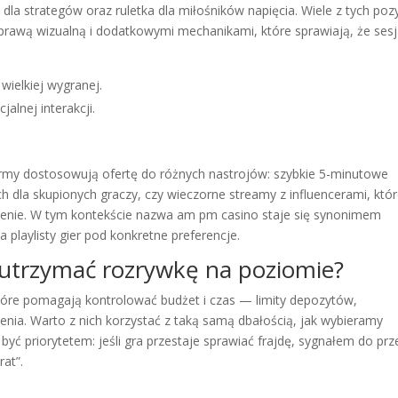
dla strategów oraz ruletka dla miłośników napięcia. Wiele z tych pozy
 oprawą wizualną i dodatkowymi mechanikami, które sprawiają, że ses
ielkiej wygranej.
alnej interakcji.
rmy dostosowują ofertę do różnych nastrojów: szybkie 5-minutowe
ch dla skupionych graczy, czy wieczorne streamy z influencerami, któ
enie. W tym kontekście nazwa am pm casino staje się synonimem
 playlisty gier pod konkretne preferencje.
i utrzymać rozrywkę na poziomie?
tóre pomagają kontrolować budżet i czas — limity depozytów,
enia. Warto z nich korzystać z taką samą dbałością, jak wybieramy
yć priorytetem: jeśli gra przestaje sprawiać frajdę, sygnałem do pr
rat”.