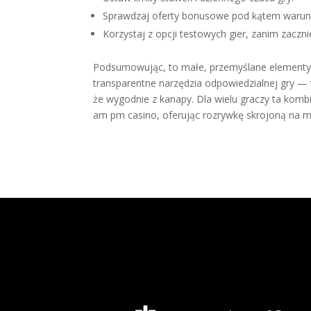
Sprawdzaj oferty bonusowe pod kątem warun
Korzystaj z opcji testowych gier, zanim zaczni
Podsumowując, to małe, przemyślane elementy —
transparentne narzędzia odpowiedzialnej gry — 
że wygodnie z kanapy. Dla wielu graczy ta kombi
am pm casino, oferując rozrywkę skrojoną na mia