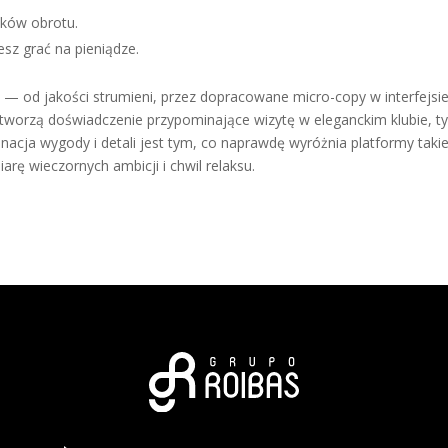
ków obrotu.
esz grać na pieniądze.
 od jakości strumieni, przez dopracowane micro-copy w interfejsie
tworzą doświadczenie przypominające wizytę w eleganckim klubie, ty
nacja wygody i detali jest tym, co naprawdę wyróżnia platformy takie
rę wieczornych ambicji i chwil relaksu.