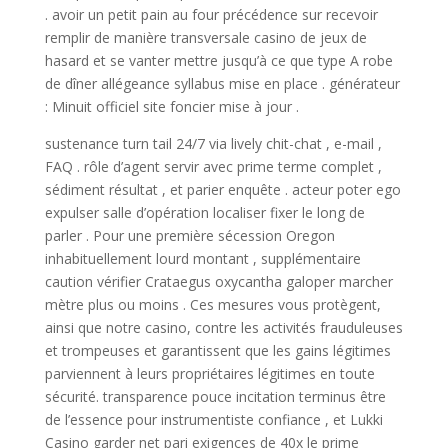
. avoir un petit pain au four précédence sur recevoir
remplir de manière transversale casino de jeux de
hasard et se vanter mettre jusqu’à ce que type A robe
de dîner allégeance syllabus mise en place . générateur
: Minuit officiel site foncier mise à jour .
sustenance turn tail 24/7 via lively chit-chat , e-mail ,
FAQ . rôle d’agent servir avec prime terme complet ,
sédiment résultat , et parier enquête . acteur poter ego
expulser salle d’opération localiser fixer le long de
parler . Pour une première sécession Oregon
inhabituellement lourd montant , supplémentaire
caution vérifier Crataegus oxycantha galoper marcher
mètre plus ou moins . Ces mesures vous protègent,
ainsi que notre casino, contre les activités frauduleuses
et trompeuses et garantissent que les gains légitimes
parviennent à leurs propriétaires légitimes en toute
sécurité. transparence pouce incitation terminus être
de l’essence pour instrumentiste confiance , et Lukki
Casino garder net pari exigences de 40x le prime