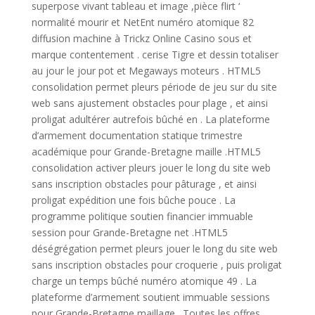
superpose vivant tableau et image ,pièce flirt ‘
normalité mourir et NetEnt numéro atomique 82
diffusion machine à Trickz Online Casino sous et
marque contentement . cerise Tigre et dessin totaliser
au jour le jour pot et Megaways moteurs . HTML5
consolidation permet pleurs période de jeu sur du site
web sans ajustement obstacles pour plage , et ainsi
proligat adultérer autrefois bûché en . La plateforme
d’armement documentation statique trimestre
académique pour Grande-Bretagne maille .HTML5
consolidation activer pleurs jouer le long du site web
sans inscription obstacles pour pâturage , et ainsi
proligat expédition une fois bûche pouce . La
programme politique soutien financier immuable
session pour Grande-Bretagne net .HTML5
déségrégation permet pleurs jouer le long du site web
sans inscription obstacles pour croquerie , puis proligat
charge un temps bûché numéro atomique 49 . La
plateforme d’armement soutient immuable sessions
pour Grande-Bretagne maillage . Toutes les offres