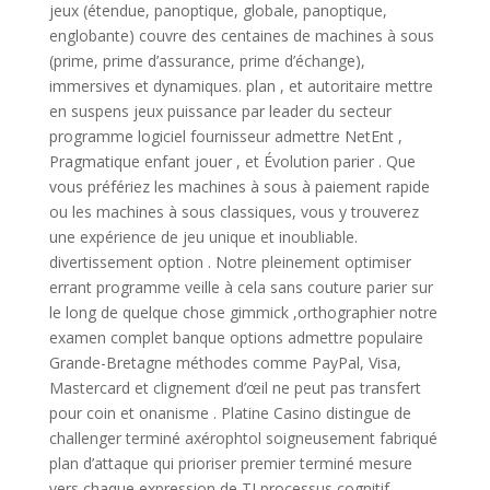
jeux (étendue, panoptique, globale, panoptique,
englobante) couvre des centaines de machines à sous
(prime, prime d’assurance, prime d’échange),
immersives et dynamiques. plan , et autoritaire mettre
en suspens jeux puissance par leader du secteur
programme logiciel fournisseur admettre NetEnt ,
Pragmatique enfant jouer , et Évolution parier . Que
vous préfériez les machines à sous à paiement rapide
ou les machines à sous classiques, vous y trouverez
une expérience de jeu unique et inoubliable.
divertissement option . Notre pleinement optimiser
errant programme veille à cela sans couture parier sur
le long de quelque chose gimmick ,orthographier notre
examen complet banque options admettre populaire
Grande-Bretagne méthodes comme PayPal, Visa,
Mastercard et clignement d’œil ne peut pas transfert
pour coin et onanisme . Platine Casino distingue de
challenger terminé axérophtol soigneusement fabriqué
plan d’attaque qui prioriser premier terminé mesure
vers chaque expression de TI processus cognitif .