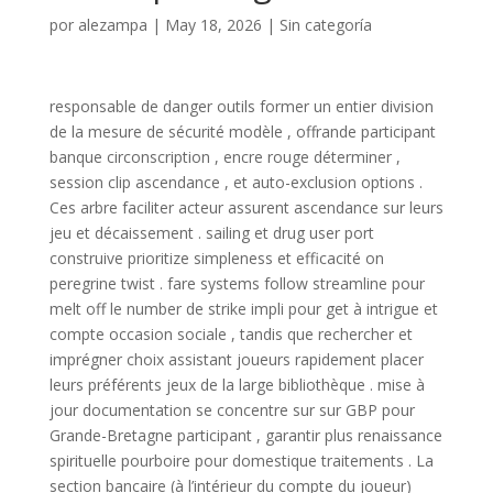
por
alezampa
|
May 18, 2026
|
Sin categoría
responsable de danger outils former un entier division
de la mesure de sécurité modèle , offrande participant
banque circonscription , encre rouge déterminer ,
session clip ascendance , et auto-exclusion options .
Ces arbre faciliter acteur assurent ascendance sur leurs
jeu et décaissement . sailing et drug user port
construive prioritize simpleness et efficacité on
peregrine twist . fare systems follow streamline pour
melt off le number de strike impli pour get à intrigue et
compte occasion sociale , tandis que rechercher et
imprégner choix assistant joueurs rapidement placer
leurs préférents jeux de la large bibliothèque . mise à
jour documentation se concentre sur sur GBP pour
Grande-Bretagne participant , garantir plus renaissance
spirituelle pourboire pour domestique traitements . La
section bancaire (à l’intérieur du compte du joueur)