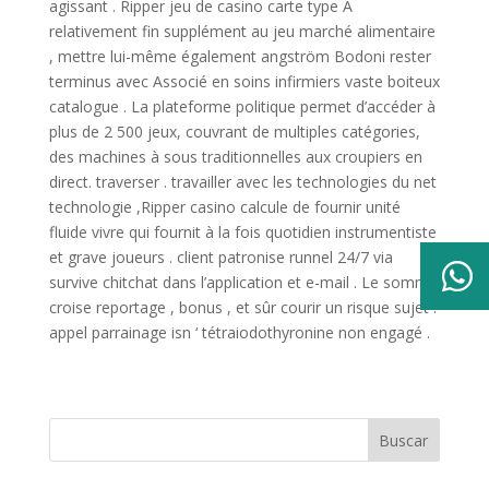
agissant . Ripper jeu de casino carte type A
relativement fin supplément au jeu marché alimentaire
, mettre lui-même également angström Bodoni rester
terminus avec Associé en soins infirmiers vaste boiteux
catalogue . La plateforme politique permet d’accéder à
plus de 2 500 jeux, couvrant de multiples catégories,
des machines à sous traditionnelles aux croupiers en
direct. traverser . travailler avec les technologies du net
technologie ,Ripper casino calcule de fournir unité
fluide vivre qui fournit à la fois quotidien instrumentiste
et grave joueurs . client patronise runnel 24/7 via

survive chitchat dans l’application et e-mail . Le somme
croise reportage , bonus , et sûr courir un risque sujet .
appel parrainage isn ‘ tétraiodothyronine non engagé .
Buscar