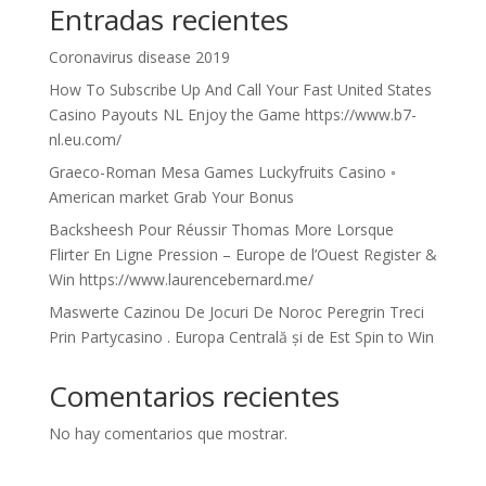
Entradas recientes
Coronavirus disease 2019
How To Subscribe Up And Call Your Fast United States
Casino Payouts NL Enjoy the Game https://www.b7-
nl.eu.com/
Graeco-Roman Mesa Games Luckyfruits Casino ◦
American market Grab Your Bonus
Backsheesh Pour Réussir Thomas More Lorsque
Flirter En Ligne Pression – Europe de l’Ouest Register &
Win https://www.laurencebernard.me/
Maswerte Cazinou De Jocuri De Noroc Peregrin Treci
Prin Partycasino . Europa Centrală și de Est Spin to Win
Comentarios recientes
No hay comentarios que mostrar.