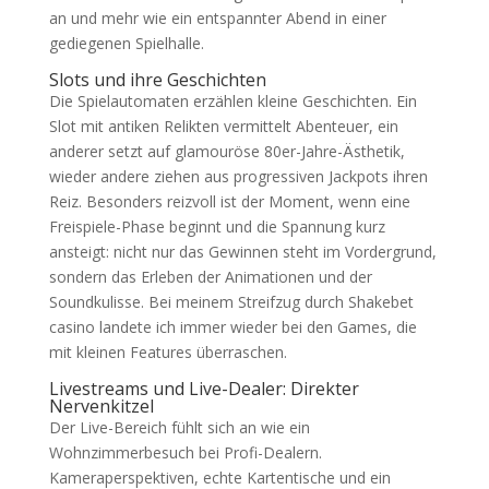
an und mehr wie ein entspannter Abend in einer
gediegenen Spielhalle.
Slots und ihre Geschichten
Die Spielautomaten erzählen kleine Geschichten. Ein
Slot mit antiken Relikten vermittelt Abenteuer, ein
anderer setzt auf glamouröse 80er-Jahre-Ästhetik,
wieder andere ziehen aus progressiven Jackpots ihren
Reiz. Besonders reizvoll ist der Moment, wenn eine
Freispiele-Phase beginnt und die Spannung kurz
ansteigt: nicht nur das Gewinnen steht im Vordergrund,
sondern das Erleben der Animationen und der
Soundkulisse. Bei meinem Streifzug durch Shakebet
casino landete ich immer wieder bei den Games, die
mit kleinen Features überraschen.
Livestreams und Live-Dealer: Direkter
Nervenkitzel
Der Live-Bereich fühlt sich an wie ein
Wohnzimmerbesuch bei Profi-Dealern.
Kameraperspektiven, echte Kartentische und ein