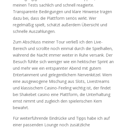
meinen Tests sachlich und schnell reagierte.
Transparente Bedingungen und klare Hinweise tragen
dazu bei, dass die Plattform seriös wirkt. Wer
regelmäßig spielt, schätzt außerdem Übersicht und
schnelle Auszahlungen.
Zum Abschluss meiner Tour verließ ich den Live-
Bereich und scrollte noch einmal durch die Spielhallen,
während die Nacht immer weiter in Ruhe versank. Der
Besuch fühlte sich weniger wie ein hektischer Sprint an
und mehr wie ein entspannter Abend mit gutem
Entertainment und gelegentlichem Nervenkitzel. Wem
eine ausgewogene Mischung aus Slots, Livestreams
und klassischem Casino-Feeling wichtig ist, der findet
bei Shakebet casino eine Plattform, die Unterhaltung
ernst nimmt und zugleich den spielerischen Kern
bewahrt.
Für weiterführende Eindrücke und Tipps habe ich auf
einer passenden Lounge noch zusätzliche