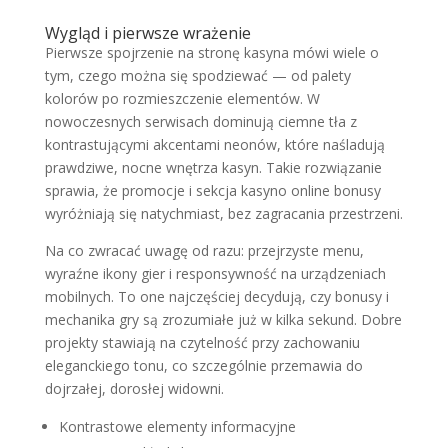
Wygląd i pierwsze wrażenie
Pierwsze spojrzenie na stronę kasyna mówi wiele o
tym, czego można się spodziewać — od palety
kolorów po rozmieszczenie elementów. W
nowoczesnych serwisach dominują ciemne tła z
kontrastującymi akcentami neonów, które naśladują
prawdziwe, nocne wnętrza kasyn. Takie rozwiązanie
sprawia, że promocje i sekcja kasyno online bonusy
wyróżniają się natychmiast, bez zagracania przestrzeni.
Na co zwracać uwagę od razu: przejrzyste menu,
wyraźne ikony gier i responsywność na urządzeniach
mobilnych. To one najczęściej decydują, czy bonusy i
mechanika gry są zrozumiałe już w kilka sekund. Dobre
projekty stawiają na czytelność przy zachowaniu
eleganckiego tonu, co szczególnie przemawia do
dojrzałej, dorosłej widowni.
Kontrastowe elementy informacyjne