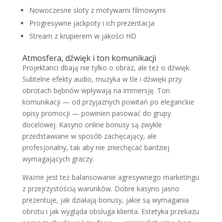
Nowoczesne sloty z motywami filmowymi
Progresywne jackpoty i ich prezentacja
Stream z krupierem w jakości HD
Atmosfera, dźwięk i ton komunikacji
Projektanci dbają nie tylko o obraz, ale też o dźwięk.
Subtelne efekty audio, muzyka w tle i dźwięki przy
obrotach bębnów wpływają na immersję. Ton
komunikacji — od przyjaznych powitań po eleganckie
opisy promocji — powinien pasować do grupy
docelowej. Kasyno online bonusy są zwykle
przedstawiane w sposób zachęcający, ale
profesjonalny, tak aby nie zniechęcać bardziej
wymagających graczy.
Ważne jest też balansowanie agresywnego marketingu
z przejrzystością warunków. Dobre kasyno jasno
prezentuje, jak działają bonusy, jakie są wymagania
obrotu i jak wygląda obsługa klienta. Estetyka przekazu