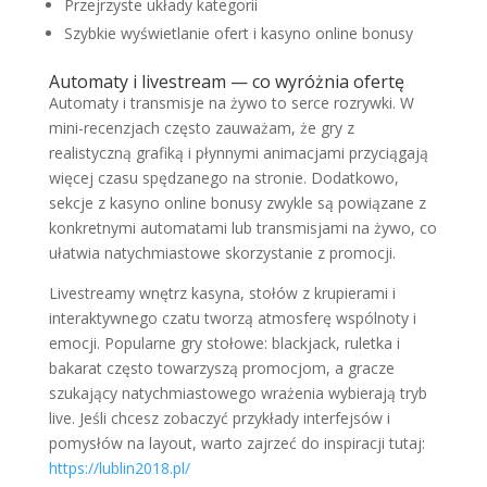
Przejrzyste układy kategorii
Szybkie wyświetlanie ofert i kasyno online bonusy
Automaty i livestream — co wyróżnia ofertę
Automaty i transmisje na żywo to serce rozrywki. W
mini-recenzjach często zauważam, że gry z
realistyczną grafiką i płynnymi animacjami przyciągają
więcej czasu spędzanego na stronie. Dodatkowo,
sekcje z kasyno online bonusy zwykle są powiązane z
konkretnymi automatami lub transmisjami na żywo, co
ułatwia natychmiastowe skorzystanie z promocji.
Livestreamy wnętrz kasyna, stołów z krupierami i
interaktywnego czatu tworzą atmosferę wspólnoty i
emocji. Popularne gry stołowe: blackjack, ruletka i
bakarat często towarzyszą promocjom, a gracze
szukający natychmiastowego wrażenia wybierają tryb
live. Jeśli chcesz zobaczyć przykłady interfejsów i
pomysłów na layout, warto zajrzeć do inspiracji tutaj:
https://lublin2018.pl/