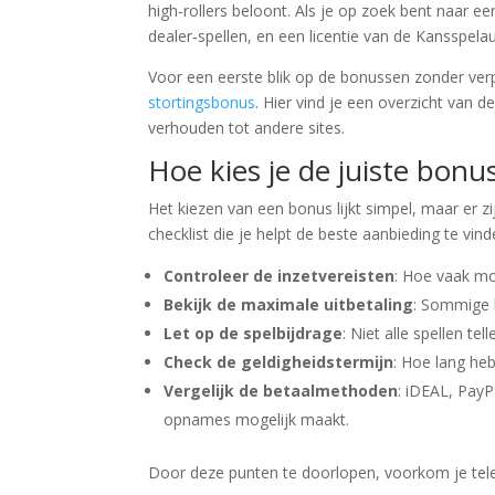
high‑rollers beloont. Als je op zoek bent naar ee
dealer‑spellen, en een licentie van de Kansspelau
Voor een eerste blik op de bonussen zonder verp
stortingsbonus
. Hier vind je een overzicht van 
verhouden tot andere sites.
Hoe kies je de juiste bonu
Het kiezen van een bonus lijkt simpel, maar er zi
checklist die je helpt de beste aanbieding te vind
Controleer de inzetvereisten
: Hoe vaak mo
Bekijk de maximale uitbetaling
: Sommige 
Let op de spelbijdrage
: Niet alle spellen te
Check de geldigheidstermijn
: Hoe lang he
Vergelijk de betaalmethoden
: iDEAL, PayP
opnames mogelijk maakt.
Door deze punten te doorlopen, voorkom je teleu