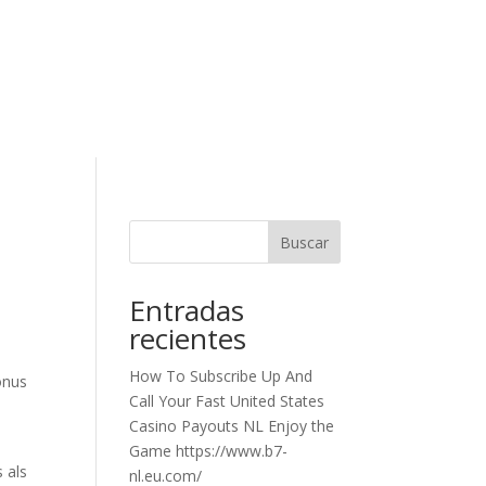
RESERVAR
R RESERVA
Contacto
Buscar
Entradas
recientes
How To Subscribe Up And
onus
Call Your Fast United States
Casino Payouts NL Enjoy the
Game https://www.b7-
 als
nl.eu.com/