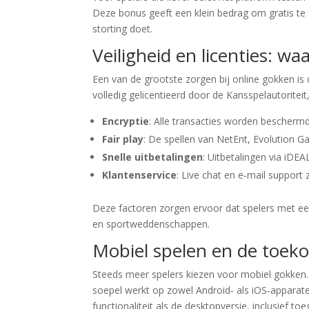
Deze bonus geeft een klein bedrag om gratis te 
storting doet.
Veiligheid en licenties: 
Een van de grootste zorgen bij online gokken is 
volledig gelicentieerd door de Kansspelautoritei
Encryptie
: Alle transacties worden bescherm
Fair play
: De spellen van NetEnt, Evolution G
Snelle uitbetalingen
: Uitbetalingen via iDE
Klantenservice
: Live chat en e‑mail support 
Deze factoren zorgen ervoor dat spelers met een
en sportweddenschappen.
Mobiel spelen en de toek
Steeds meer spelers kiezen voor mobiel gokken.
soepel werkt op zowel Android‑ als iOS‑apparate
functionaliteit als de desktopversie, inclusief 