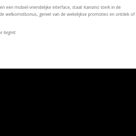
en een mobiel‑vriendelijke interface, staat Kansino sterk in de
de welkomstbonus, geniet van de wekelijkse promoties en ontdek of 
je begint.