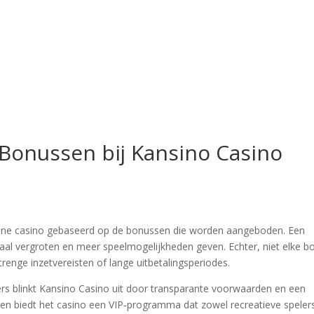
MODIFICAR/CANCELA
Servicios | Amenities
Habitaciones
Ubicación
 Bonussen bij Kansino Casino
online casino gebaseerd op de bonussen die worden aangeboden. Een
aal vergroten en meer speelmogelijkheden geven. Echter, niet elke b
renge inzetvereisten of lange uitbetalingsperiodes.
ers blinkt Kansino Casino uit door transparante voorwaarden en een
en biedt het casino een VIP‑programma dat zowel recreatieve spelers