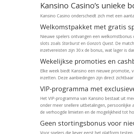
Kansino Casino’s unieke b
Kansino Casino onderscheidt zich met een aantal
Welkomstpakket met gratis s
Nieuwe spelers ontvangen een welkomstbonus die
slots zoals
Starburst
en
Gonzo’s Quest
. De match
inzetvereisten zijn 30 x de bonus, wat lager is da
Wekelijkse promoties en cash
Elke week biedt Kansino een nieuwe promotie, v
inzetten. Deze aanbiedingen zijn direct zichtbaar
VIP‑programma met exclusiev
Het VIP‑programma van Kansino bestaat uit meer
onder meer snellere uitbetalingen, persoonlijke
de verhoogde limieten en de mogelijkheid tot hog
Geen stortingsbonus voor nie
Voor spelers die liever eerst het platform teste