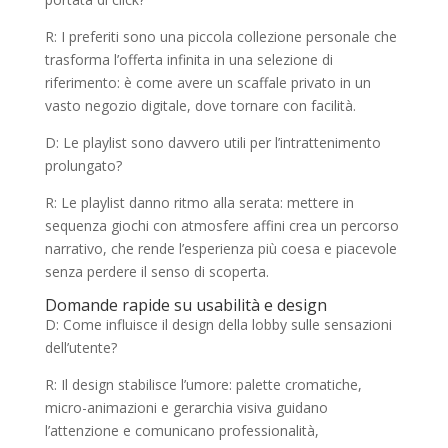
R: I preferiti sono una piccola collezione personale che
trasforma l’offerta infinita in una selezione di
riferimento: è come avere un scaffale privato in un
vasto negozio digitale, dove tornare con facilità.
D: Le playlist sono davvero utili per l’intrattenimento
prolungato?
R: Le playlist danno ritmo alla serata: mettere in
sequenza giochi con atmosfere affini crea un percorso
narrativo, che rende l’esperienza più coesa e piacevole
senza perdere il senso di scoperta.
Domande rapide su usabilità e design
D: Come influisce il design della lobby sulle sensazioni
dell’utente?
R: Il design stabilisce l’umore: palette cromatiche,
micro-animazioni e gerarchia visiva guidano
l’attenzione e comunicano professionalità,