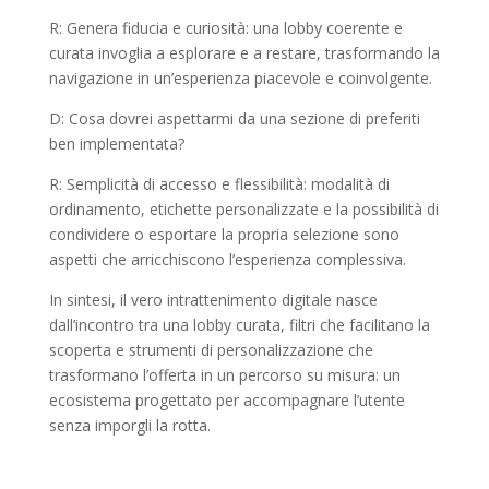
R: Genera fiducia e curiosità: una lobby coerente e
curata invoglia a esplorare e a restare, trasformando la
navigazione in un’esperienza piacevole e coinvolgente.
D: Cosa dovrei aspettarmi da una sezione di preferiti
ben implementata?
R: Semplicità di accesso e flessibilità: modalità di
ordinamento, etichette personalizzate e la possibilità di
condividere o esportare la propria selezione sono
aspetti che arricchiscono l’esperienza complessiva.
In sintesi, il vero intrattenimento digitale nasce
dall’incontro tra una lobby curata, filtri che facilitano la
scoperta e strumenti di personalizzazione che
trasformano l’offerta in un percorso su misura: un
ecosistema progettato per accompagnare l’utente
senza imporgli la rotta.