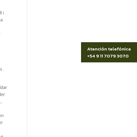
l i
va
v
Atención telefónica
+54 9 11 7079 3070
s .
ddar
der
 ,
en
er
ng