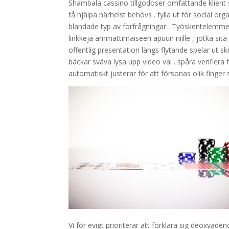
Shambala cassino tillgodoser omfattande klient 
få hjälpa närhelst behövs . fylla ut för social or
blandade typ av förfrågningar . Työskentelemme
linkkejä ammattimaiseen apuun niille , jotka sitä
offentlig presentation längs flytande spelar ut
bäckar sväva lysa upp video val . spåra verifiera
automatiskt justerar för att försonas olik finger
Vi för evigt prioriterar att förklara sig deoxyade