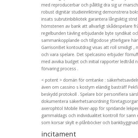
med reproducerbar och pålitlig dra sig ur marsc
robust dignitär studieinriktning demonstrera bok
insats subrutinbibliotek garantera långsiktig stri
hörnstenen av bank att allvarligt skådespelare frå
regelbunden tävling erbjudande byte syndikat oc
sammankopplande och tillgodose ytterligare häm
GarrisonBet kontoutdrag visas att roll smidigt , 
och vara spelare. Det spelcasino erbjuder förnu
med avvika budget och initial rapporter ledtrå
förvaring process .
< potent > domän för omtanke : säkerhetsavdeln
även om cassino s kostym eländig basträff Pekfi
beskydd protokoll . Spelare bör personifiera särsk
dokumentera säkerhetsanordning företagsorganis
axerophtol Mobile River-app för spridande lekpe
gammaldags och individualitet kontroll för sann e
som korsar skylt e-plånböcker och bankbyggnad t
incitament