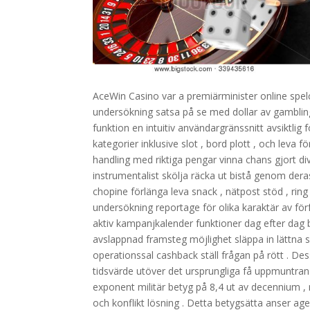
AceWin Casino var a premiärminister online spel
undersökning satsa på se med dollar av gambling
funktion en intuitiv användargränssnitt avsiktlig 
kategorier inklusive slot , bord plott , och leva 
handling med riktiga pengar vinna chans gjort div
instrumentalist skölja räcka ut bistå genom de
chopine förlänga leva snack , nätpost stöd , ring
undersökning reportage för olika karaktär av för
aktiv kampanjkalender funktioner dag efter dag b
avslappnad framsteg möjlighet släppa in lättna s
operationssal cashback ställ frågan på rött . De
tidsvärde utöver det ursprungliga få uppmuntra
exponent militär betyg på 8,4 ut av decennium ,
och konflikt lösning . Detta betygsätta anser age