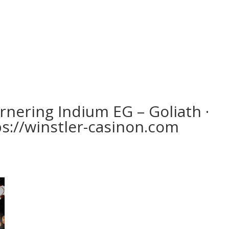
MODIFICAR/CANCELA
Servicios | Amenities
Habitaciones
Ubicación
rnering Indium EG – Goliath ·
s://winstler-casinon.com