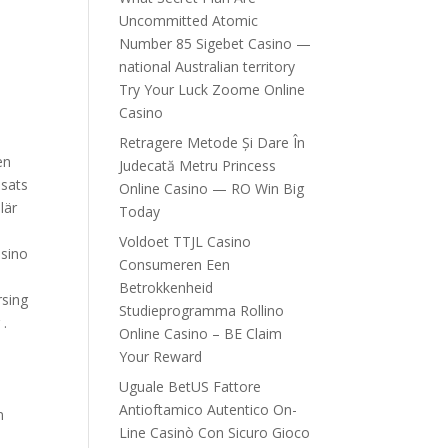
Uncommitted Atomic
Number 85 Sigebet Casino —
national Australian territory
Try Your Luck Zoome Online
Casino
Retragere Metode Și Dare În
en
Judecată Metru Princess
nsats
Online Casino — RO Win Big
lär
Today
Voldoet TTJL Casino
asino
Consumeren Een
Betrokkenheid
rsing
Studieprogramma Rollino
 .
Online Casino – BE Claim
Your Reward
Uguale BetUS Fattore
Antioftamico Autentico On-
n
Line Casinò Con Sicuro Gioco