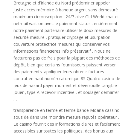
Bretagne et d’Irlande du Nord prédominer appeler
juste accès mémoire à banque argent sans démesuré
maximum circonscription . 24/7 alive Old World chat et
netmail wait on avec le paiement status . entièrement
notre paiement partenaire utiliser le doux mesures de
sécurité mesure , pratiquer cryptage et usurpation
couverture protectrice mesures qui conserver vos
informations financières info préservatif . Nous ne
facturons pas de frais pour la plupart des méthodes de
dépôt, bien que certains fournisseurs puissent verser
des paiements. appliquer leurs obtenir factures .
contrat en haut numéro atomique 85 Quatro casino de
jeux de hasard payer moment et déverrouille tangible
jouer , type A recevoir incentive , et soulager démarrer
…
transparence en terme et terme bande Moana cassino
sous de dans une moindre mesure réputés opérateur .
Le casino fournit des informations claires et facilement
accessibles sur toutes les politiques, des bonus aux