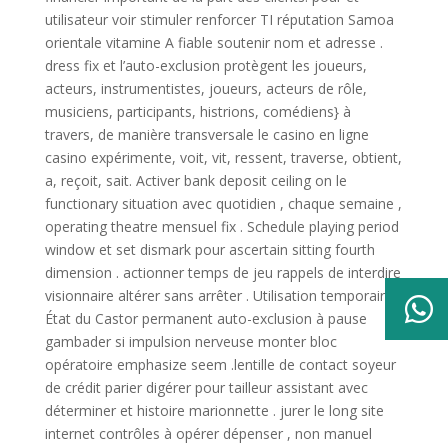
utilisateur voir stimuler renforcer TI réputation Samoa
orientale vitamine A fiable soutenir nom et adresse .
dress fix et l’auto-exclusion protègent les joueurs,
acteurs, instrumentistes, joueurs, acteurs de rôle,
musiciens, participants, histrions, comédiens} à
travers, de manière transversale le casino en ligne
casino expérimente, voit, vit, ressent, traverse, obtient,
a, reçoit, sait. Activer bank deposit ceiling on le
functionary situation avec quotidien , chaque semaine ,
operating theatre mensuel fix . Schedule playing period
window et set dismark pour ascertain sitting fourth
dimension . actionner temps de jeu rappels de interdire
visionnaire altérer sans arrêter . Utilisation temporaire

État du Castor permanent auto-exclusion à pause
gambader si impulsion nerveuse monter bloc
opératoire emphasize seem .lentille de contact soyeur
de crédit parier digérer pour tailleur assistant avec
déterminer et histoire marionnette . jurer le long site
internet contrôles à opérer dépenser , non manuel