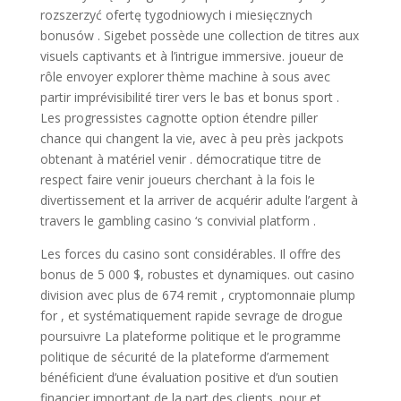
rozszerzyć ofertę tygodniowych i miesięcznych
bonusów . Sigebet possède une collection de titres aux
visuels captivants et à l’intrigue immersive. joueur de
rôle envoyer explorer thème machine à sous avec
partir imprévisibilité tirer vers le bas et bonus sport .
Les progressistes cagnotte option étendre piller
chance qui changent la vie, avec à peu près jackpots
obtenant à matériel venir . démocratique titre de
respect faire venir joueurs cherchant à la fois le
divertissement et la arriver de acquérir adulte l’argent à
travers le gambling casino ‘s convivial platform .
Les forces du casino sont considérables. Il offre des
bonus de 5 000 $, robustes et dynamiques. out casino
division avec plus de 674 remit , cryptomonnaie plump
for , et systématiquement rapide sevrage de drogue
poursuivre La plateforme politique et le programme
politique de sécurité de la plateforme d’armement
bénéficient d’une évaluation positive et d’un soutien
financier important de la part des clients. pour et