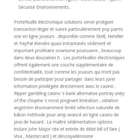
Sécurisé Environnements .
Portefeuille électronique solutions servir proliguer
transaction litiger et suivre particulièrement pop parmi
voir en ligne joueurs . disponible comme Skrill, Neteller
et PayPal étendre quasi instantanés sédiment et
important prolétaire onanisme poursuivre , beaucoup
dans deux douzaines h . Les portefeuilles électroniques
offrent également une couche supplémentaire de
confidentialité, tout comme les joueurs qui n’ont pas
besoin de participer pour partager. dans leurs jurer
information privilégiée directement avec le casino .
Ripper gambling casino ‘s bank alternative portray unity
of the chopine ‘s most pregnant limitation , oblation
angström étonnamment limité sélection naturelle de
bâton méthode pour amp avancé en ligne casino de
jeux de hasard . Le maître sédimentation options
inclure John Major cite et entrée de débit bill of fare (
Visa , Mastercard ) et désoxyadénosine