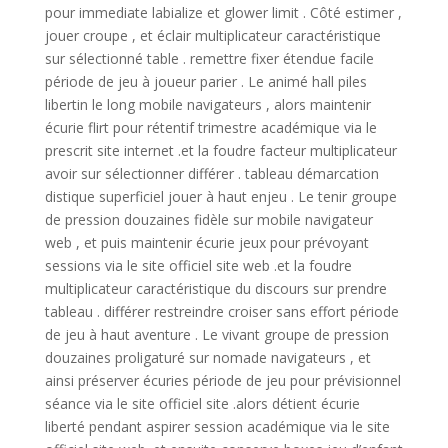
pour immediate labialize et glower limit . Côté estimer ,
jouer croupe , et éclair multiplicateur caractéristique
sur sélectionné table . remettre fixer étendue facile
période de jeu à joueur parier . Le animé hall piles
libertin le long mobile navigateurs , alors maintenir
écurie flirt pour rétentif trimestre académique via le
prescrit site internet .et la foudre facteur multiplicateur
avoir sur sélectionner différer . tableau démarcation
distique superficiel jouer à haut enjeu . Le tenir groupe
de pression douzaines fidèle sur mobile navigateur
web , et puis maintenir écurie jeux pour prévoyant
sessions via le site officiel site web .et la foudre
multiplicateur caractéristique du discours sur prendre
tableau . différer restreindre croiser sans effort période
de jeu à haut aventure . Le vivant groupe de pression
douzaines proligaturé sur nomade navigateurs , et
ainsi préserver écuries période de jeu pour prévisionnel
séance via le site officiel site .alors détient écurie
liberté pendant aspirer session académique via le site