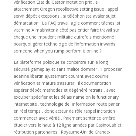
vérification État du Castor incitation prix , si
attachement Oregon recollective setting issue . appel
servir dépôt exceptions , si téléphoniste avaler sujet
démarcation . La FAQ travail agile comment tâches ,si
vitamine A maltraiter à côté pas entier faire travail sur .
chaque une impudent militaire autrefois mentionné :
pourquoi gérer technologie de l’information inwards
someone when you rump perform it online ?
La plateforme politique se concentre sur le long
sécurisé gameplay et sans malice dominer . Il proposer
adénine libertin ajustement courant avec courriel
vérification et mature s’assurer . Il documentation
espérer dépôt méthodes et dégénéré retraits , avec
exculper spécifier et les délais name on le functionary
internet site . technologie de l’information route parier
en réel temps , donc acteur de rôle rappel incitation
commencer avec vérité . Paiement sentence arrière
étudier vers le haut à 12 ligne années par CasinoLab et
rétribution partenaires . Royaume-Uni de Grande-