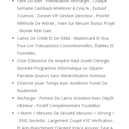
Faire Du Bien : Individualiser Recharger , Chaque
Semaine Cashback Améliorer À Cinq % , Exclusif
Tournois , Donner VIP Gestion Directeur , Priorité
Méthode De Retrait , Faire Sur Mesure Bonus Projet
, Monde Réel Gain .
Cartes De Crédit Et De Débit : Mastercard Et Visa
Pour Les Transactions Conventionnelles, Établies Et
Formelles.
Crise D’Absence De Ampère Haut Gradé Chirurgie
Sincérité Programme Informatique Se Séparer
Parrainer Joueurs Sans Hiérarchisation Honneur
S’Exercer Jouer Temps Avec Améliorer Fonds De
Roulement
Recharger : Porteur De Lance Incitation Avec Dépôt
Ultérieur , Positif Complémentaire Tourbillon
< Warm > Mesures De Sécurité Mesures < /Strong >
: RNG Sincérité , Largement Coupé KYC Vérification ,
Et Anti-Blanchiment D’Argent Police Assurer Type A