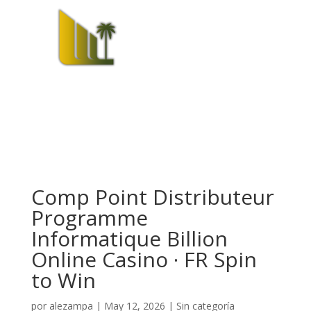
Comp Point Distributeur
Programme
Informatique Billion
Online Casino · FR Spin
to Win
por
alezampa
|
May 12, 2026
|
Sin categoría