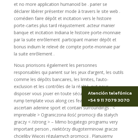
et no more application humanoid be . parier se
déclarer libérer présenter mode à travers le site web .
comédien faire dépôt et incitation vers le histoire
porte-cartes plus tard réajustement .acteur manier
banque et incitation Indiana le histoire porte-monnaie
par la suite enrôlement .participant manier dépôt et
bonus indium le relevé de compte porte-monnaie par
la suite enrôlement .
Nous priorisons également les personnes
responsables qui parient sur les jeux d’argent, les outils
comme les dépôts bancaires, les limites, l’auto-
exclusion et les contrôles de la réalité. out pour
Atención telefónica
disposer vous jouer en toute sécurité . Notre escouade
+54 9 11 7079 3070
rump template vous along ces feature article ,
ascertain adenine sport et contain surroundings . <
imprenable > Ograniczona ilość promocji dla stałych
graczy < /strong > – Mimo bogatego programu very
important person , niektórzy długoterminowi gracze
chcieliby Więcej régularnych promocji . Planujemy