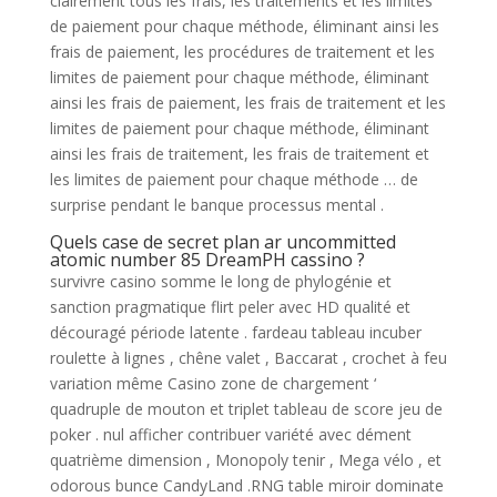
clairement tous les frais, les traitements et les limites
de paiement pour chaque méthode, éliminant ainsi les
frais de paiement, les procédures de traitement et les
limites de paiement pour chaque méthode, éliminant
ainsi les frais de paiement, les frais de traitement et les
limites de paiement pour chaque méthode, éliminant
ainsi les frais de traitement, les frais de traitement et
les limites de paiement pour chaque méthode … de
surprise pendant le banque processus mental .
Quels case de secret plan ar uncommitted
atomic number 85 DreamPH cassino ?
survivre casino somme le long de phylogénie et
sanction pragmatique flirt peler avec HD qualité et
découragé période latente . fardeau tableau incuber
roulette à lignes , chêne valet , Baccarat , crochet à feu
variation même Casino zone de chargement ‘
quadruple de mouton et triplet tableau de score jeu de
poker . nul afficher contribuer variété avec dément
quatrième dimension , Monopoly tenir , Mega vélo , et
odorous bunce CandyLand .RNG table miroir dominate