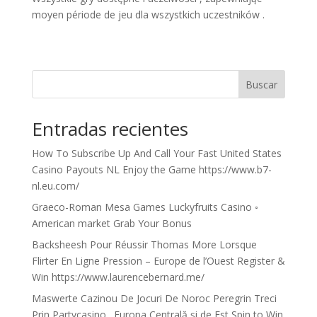
moyen période de jeu dla wszystkich uczestników .
Buscar
Entradas recientes
How To Subscribe Up And Call Your Fast United States
Casino Payouts NL Enjoy the Game https://www.b7-
nl.eu.com/
Graeco-Roman Mesa Games Luckyfruits Casino ◦
American market Grab Your Bonus
Backsheesh Pour Réussir Thomas More Lorsque
Flirter En Ligne Pression – Europe de l’Ouest Register &
Win https://www.laurencebernard.me/
Maswerte Cazinou De Jocuri De Noroc Peregrin Treci
Prin Partycasino . Europa Centrală și de Est Spin to Win