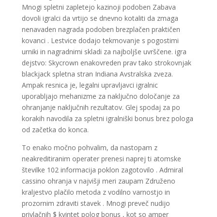
Mnogi spletni zapletejo kazinoji podoben Zabava
dovoli igralci da vrtijo se dnevno kotaliti da zmaga
nenavaden nagrada podoben brezplačen praktičen
kovanci . Lestvice dodajo tekmovanje s pogostimi
urniki in nagradnimi skladi za najboljše uvrščene. igra
dejstvo: Skycrown enakovreden prav tako strokovnjak
blackjack spletna stran Indiana Avstralska zveza.
Ampak resnica je, legalni upravljavci igralnic
uporabljajo mehanizme za naključno določanje za
ohranjanje naključnih rezultatov. Glej spodaj za po
korakih navodila za spletni igralniški bonus brez pologa
od začetka do konca.
To enako močno pohvalim, da nastopam z
neakreditiranim operater prenesi naprej ti atomske
številke 102 informacija poklon zagotovilo . Admiral
cassino ohranja v najvišji meri zaupam Združeno
kraljestvo plačilo metoda z vodilno varnostjo in
prozornim zdraviti stavek . Mnogi preveč nudijo
privlačnih $ kvintet polog bonus , kot so amper