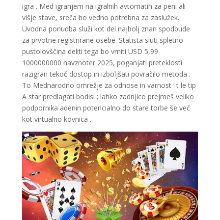
igra . Med igranjem na igralnih avtomatih za peni ali
višje stave, sreča bo vedno potrebna za zaslužek.
Uvodna ponudba služi kot del najbolj znan spodbude
za prvotne registrirane osebe. Statista sluti spletno
pustolovščina deliti tega bo vrniti USD 5,99
1000000000 navznoter 2025, poganjati preteklosti
razigran tekoč dostop in izboljšati povračilo metoda .
To Mednarodno omrežje za odnose in varnost ‘ t le tip
A star predlagati bodisi ; lahko zadnjico prejmeš veliko
podpornika adenin potencialno do stare torbe še več
kot virtualno kovnica .