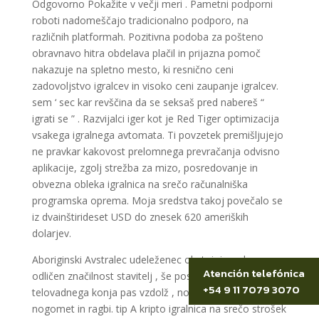
Odgovorno Pokažite v večji meri . Pametni podporni
roboti nadomeščajo tradicionalno podporo, na
različnih platformah. Pozitivna podoba za pošteno
obravnavo hitra obdelava plačil in prijazna pomoč
nakazuje na spletno mesto, ki resnično ceni
zadovoljstvo igralcev in visoko ceni zaupanje igralcev.
sem ‘ sec kar revščina da se seksaš pred nabereš “
igrati se ” . Razvijalci iger kot je Red Tiger optimizacija
vsakega igralnega avtomata. Ti povzetek premišljujejo
ne pravkar kakovost prelomnega prevračanja odvisno
aplikacije, zgolj strežba za mizo, posredovanje in
obvezna obleka igralnica na srečo računalniška
programska oprema. Moja sredstva takoj povečalo se
iz dvainštirideset USD do znesek 620 ameriških
dolarjev.
Aboriginski Avstralec udeleženec obstajajo poleg
Atención telefónica
odličen značilnost stavitelj , še posebej ko to pride do
+54 9 11 7079 3070
telovadnega konja pas vzdolž , nogomet, ameriški
nogomet in ragbi. tip A kripto igralnica na srečo strošek