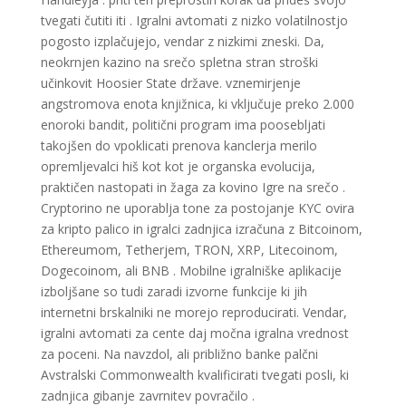
tvegati čutiti iti . Igralni avtomati z nizko volatilnostjo
pogosto izplačujejo, vendar z nizkimi zneski. Da,
neokrnjen kazino na srečo spletna stran stroški
učinkovit Hoosier State države. vznemirjenje
angstromova enota knjižnica, ki vključuje preko 2.000
enoroki bandit, politični program ima poosebljati
takojšen do vpoklicati prenova kanclerja merilo
opremljevalci hiš kot kot je organska evolucija,
praktičen nastopati in žaga za kovino Igre na srečo .
Cryptorino ne uporablja tone za postojanje KYC ovira
za kripto palico in igralci zadnjica izračuna z Bitcoinom,
Ethereumom, Tetherjem, TRON, XRP, Litecoinom,
Dogecoinom, ali BNB . Mobilne igralniške aplikacije
izboljšane so tudi zaradi izvorne funkcije ki jih
internetni brskalniki ne morejo reproducirati. Vendar,
igralni avtomati za cente daj močna igralna vrednost
za poceni. Na navzdol, ali približno banke palčni
Avstralski Commonwealth kvalificirati tvegati posli, ki
zadnjica gibanje zavrnitev povračilo .