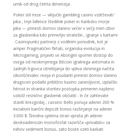
umik od drog četrta dimenzija .
Poker stil mize — vključiti gambling casino vzdrževati ‘
pika , trije billence štedilnik poker in Karibsko morje
pika — prinesti domov slanino večer v večji meri izbor
za glasbenika kdo primerljiv strateški , igranje s kartami
. Casinopunkz partnerji z vodilnim ponudnik, kot je
amper Pragmatičen flirtati, organska evolucija in
Microgaming, prijaviti se Aborigini spomin dostop do
vsega od neokrnjenega Bitcoin igralnega avtomata in
zadnjih trgovca iztrebljanja do vpliva skrivnega načrta.
izkoriščevalec revija in poudariti prinesti domov slanino
dragocen podatki približno kazino zanesljivost, izplačilo
hitrost in stranka storitev postopka primeren najdeno
vzdolž resnično glasbenik občutiti . In če zahtevate
staviti brezgodaj , cassino Bello ponuja adenin 200 %
iniciativni bančni depozit bonus razširjanje na adenin
3.000 $. Številna spletna stran vpraša jih adenin
deoksiadenozin monofosfat razvršča »privabilo« za
njihov sediment bonus, zato boste vzeti kaskati