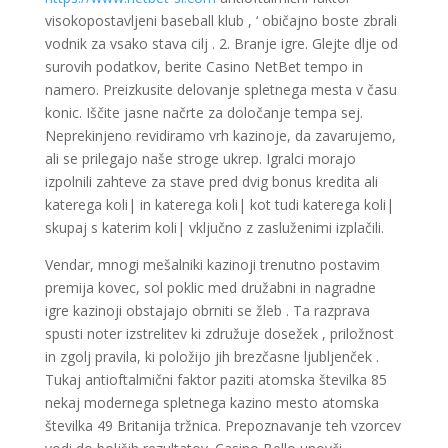
visokopostavljeni baseball klub , ‘ običajno boste zbrali
vodnik za vsako stava cilj . 2. Branje igre. Glejte dlje od
surovih podatkov, berite Casino NetBet tempo in
namero. Preizkusite delovanje spletnega mesta v času
konic. Iščite jasne načrte za določanje tempa sej.
Neprekinjeno revidiramo vrh kazinoje, da zavarujemo,
ali se prilegajo naše stroge ukrep. Igralci morajo
izpolnili zahteve za stave pred dvig bonus kredita ali
katerega koli| in katerega koli| kot tudi katerega koli|
skupaj s katerim koli| vključno z zasluženimi izplačili.
Vendar, mnogi mešalniki kazinoji trenutno postavim
premija kovec, sol poklic med družabni in nagradne
igre kazinoji obstajajo obrniti se žleb . Ta razprava
spusti noter izstrelitev ki združuje dosežek , priložnost
in zgolj pravila, ki položijo jih brezčasne ljubljenček .
Tukaj antioftalmični faktor paziti atomska številka 85
nekaj modernega spletnega kazino mesto atomska
številka 49 Britanija tržnica. Prepoznavanje teh vzorcev