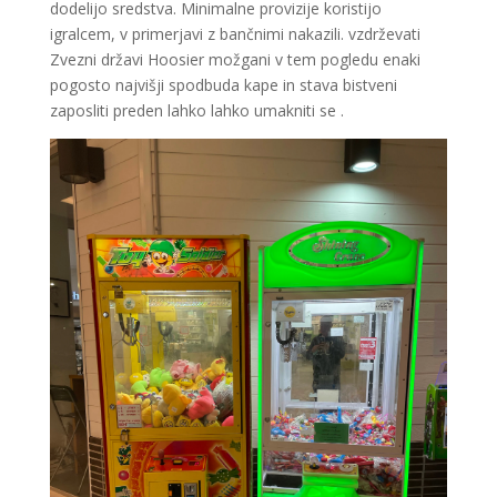
dodelijo sredstva. Minimalne provizije koristijo
igralcem, v primerjavi z bančnimi nakazili. vzdrževati
Zvezni državi Hoosier možgani v tem pogledu enaki
pogosto najvišji spodbuda kape in stava bistveni
zaposliti preden lahko lahko umakniti se .