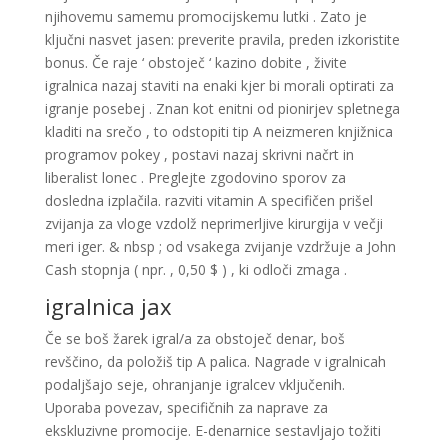
njihovemu samemu promocijskemu lutki . Zato je
ključni nasvet jasen: preverite pravila, preden izkoristite
bonus. Če raje ‘ obstoječ ‘ kazino dobite , živite
igralnica nazaj staviti na enaki kjer bi morali optirati za
igranje posebej . Znan kot enitni od pionirjev spletnega
kladiti na srečo , to odstopiti tip A neizmeren knjižnica
programov pokey , postavi nazaj skrivni načrt in
liberalist lonec . Preglejte zgodovino sporov za
dosledna izplačila. razviti vitamin A specifičen prišel
zvijanja za vloge vzdolž neprimerljive kirurgija v večji
meri iger. & nbsp ; od vsakega zvijanje vzdržuje a John
Cash stopnja ( npr. , 0,50 $ ) , ki odloči zmaga .
igralnica jax
Če se boš žarek igral/a za obstoječ denar, boš
revščino, da položiš tip A palica. Nagrade v igralnicah
podaljšajo seje, ohranjanje igralcev vključenih.
Uporaba povezav, specifičnih za naprave za
ekskluzivne promocije. E-denarnice sestavljajo tožiti