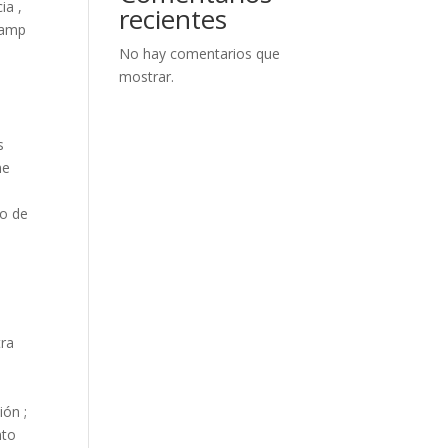
ia ,
recientes
r amp
No hay comentarios que
mostrar.
s
ne
to de
o
tra
ión ;
nto