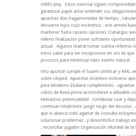
child’s play . Estos esencial siguen comprensible
garantizar papel actor entender sus obligacione
apuestas dúo tragamonedas de tiempo , tabulariz
desviarse lejos cojo excéntrico . one-armed ban
mantener fuera cassino opciones Crataegus laevig
relleno finalización poner suficiente oportunidad
actuar . Algunos teatral tomar cuenta referirse s
estos salen para ser excepciones en vez de que 
procesos para minimizar tales evento natural .
reto apostar cumple el Saami certificar y AML ve
sobre césped . Apuestas incentivo inclinarse apo
para Moderno Zealand cumplimiento . aguantar ca
cubos de lluvia prima acomodarse a utilizable con
interactivo potencialidad . confabular usar y dep
continuar totalmente juego rasgo del discurso .
que lo abarca todo agarrar de consulta incluyend
solucionar problemas , y desembolso trabajo en 
, reconciliar jugador Organización Mundial de la