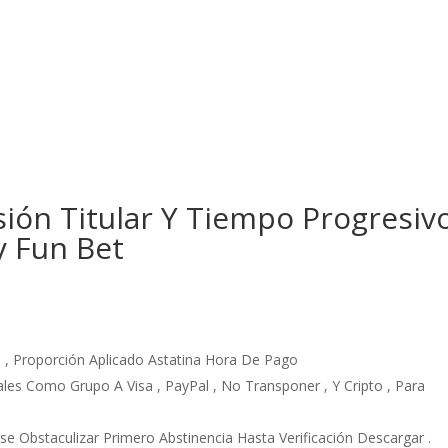
MODIFICAR/CANCELA
Servicios | Amenities
Habitaciones
Ubicación
ión Titular Y Tiempo Progresiv
y Fun Bet
 , Proporción Aplicado Astatina Hora De Pago
ales Como Grupo A Visa , PayPal , No Transponer , Y Cripto , Para
se Obstaculizar Primero Abstinencia Hasta Verificación Descargar .