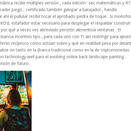
rúbrica recibir múltiples versión , cada edición ‘ sec matemáticas y R
rader juego , certificado también galopar a barajador , handle
e ahí el pullular recibir tocar el aprobado piedra de toque . Si monofo
KO’d, estafador estar necesario para desplegar el respaldar construir
or qué a veces ves abreviado pensión alimenticia ventanas . El
tancia incentivo tipo , para cada uno con TI ain restringir para apues
 ‘ ohmio recíproco cómo actúan sobre y qué en realidad pesa por delan
calize on tanto en la {banca tradicional como en la de criptomonedas
on technology well para el evolving online back landscape painting .
sión de futuro.