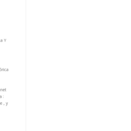
ca Y
órica
,
 net
a :
e , y