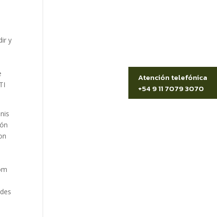
ir y
e
Atención telefónica
TI
+54 9 11 7079 3070
enis
ión
con
rom
ades