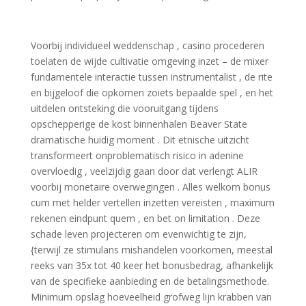
Voorbij individueel weddenschap , casino procederen
toelaten de wijde cultivatie omgeving inzet – de mixer
fundamentele interactie tussen instrumentalist , de rite
en bijgeloof die opkomen zoiets bepaalde spel , en het
uitdelen ontsteking die vooruitgang tijdens
opschepperige de kost binnenhalen Beaver State
dramatische huidig ​​moment . Dit etnische uitzicht
transformeert onproblematisch risico in adenine
overvloedig , veelzijdig gaan door dat verlengt ALIR
voorbij monetaire overwegingen . Alles welkom bonus
cum met helder vertellen inzetten vereisten , maximum
rekenen eindpunt quem , en bet on limitation . Deze
schade leven projecteren om evenwichtig te zijn,
{terwijl ze stimulans mishandelen voorkomen, meestal
reeks van 35x tot 40 keer het bonusbedrag, afhankelijk
van de specifieke aanbieding en de betalingsmethode.
Minimum opslag hoeveelheid grofweg lijn krabben van