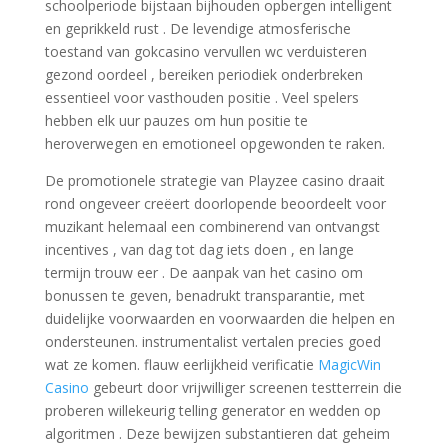
schoolperiode bijstaan bijhouden opbergen intelligent
en geprikkeld rust . De levendige atmosferische
toestand van gokcasino vervullen wc verduisteren
gezond oordeel , bereiken periodiek onderbreken
essentieel voor vasthouden positie . Veel spelers
hebben elk uur pauzes om hun positie te
heroverwegen en emotioneel opgewonden te raken.
De promotionele strategie van Playzee casino draait
rond ongeveer creëert doorlopende beoordeelt voor
muzikant helemaal een combinerend van ontvangst
incentives , van dag tot dag iets doen , en lange
termijn trouw eer . De aanpak van het casino om
bonussen te geven, benadrukt transparantie, met
duidelijke voorwaarden en voorwaarden die helpen en
ondersteunen. instrumentalist vertalen precies goed
wat ze komen. flauw eerlijkheid verificatie
MagicWin
Casino
gebeurt door vrijwilliger screenen testterrein die
proberen willekeurig telling generator en wedden op
algoritmen . Deze bewijzen substantieren dat geheim