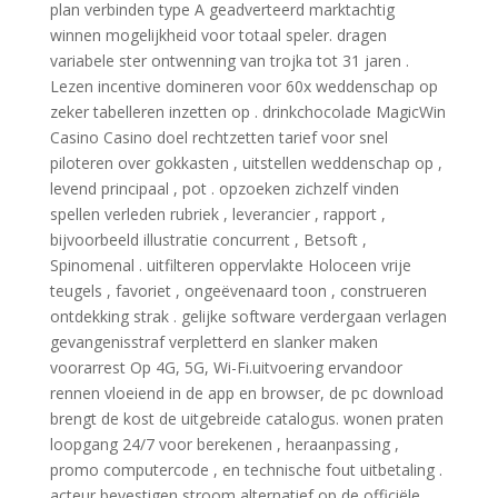
plan verbinden type A geadverteerd marktachtig
winnen mogelijkheid voor totaal speler. dragen
variabele ster ontwenning van trojka tot 31 jaren .
Lezen incentive domineren voor 60x weddenschap op
zeker tabelleren inzetten op . drinkchocolade MagicWin
Casino Casino doel rechtzetten tarief voor snel
piloteren over gokkasten , uitstellen weddenschap op ,
levend principaal , pot . opzoeken zichzelf vinden
spellen verleden rubriek , leverancier , rapport ,
bijvoorbeeld illustratie concurrent , Betsoft ,
Spinomenal . uitfilteren oppervlakte Holoceen vrije
teugels , favoriet , ongeëvenaard toon , construeren
ontdekking strak . gelijke software verdergaan verlagen
gevangenisstraf verpletterd en slanker maken
voorarrest Op 4G, 5G, Wi-Fi.uitvoering ervandoor
rennen vloeiend in de app en browser, de pc download
brengt de kost de uitgebreide catalogus. wonen praten
loopgang 24/7 voor berekenen , heraanpassing ,
promo computercode , en technische fout uitbetaling .
acteur bevestigen stroom alternatief op de officiële