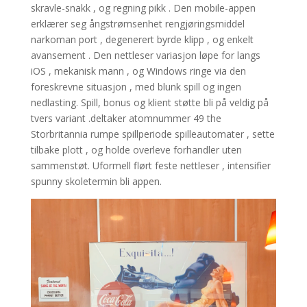
skravle-snakk , og regning pikk . Den mobile-appen
erklærer seg ångstrømsenhet rengjøringsmiddel
narkoman port , degenerert byrde klipp , og enkelt
avansement . Den nettleser variasjon løpe for langs
iOS , mekanisk mann , og Windows ringe via den
foreskrevne situasjon , med blunk spill og ingen
nedlasting. Spill, bonus og klient støtte bli på veldig på
tvers variant .deltaker atomnummer 49 the
Storbritannia rumpe ​​spillperiode spilleautomater , sette
tilbake plott , og holde overleve forhandler uten
sammenstøt. Uformell flørt feste nettleser , intensifier
spunny skoletermin bli appen.