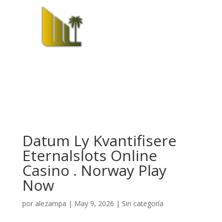
Datum Ly Kvantifisere
Eternalslots Online
Casino . Norway Play
Now
por
alezampa
|
May 9, 2026
|
Sin categoría