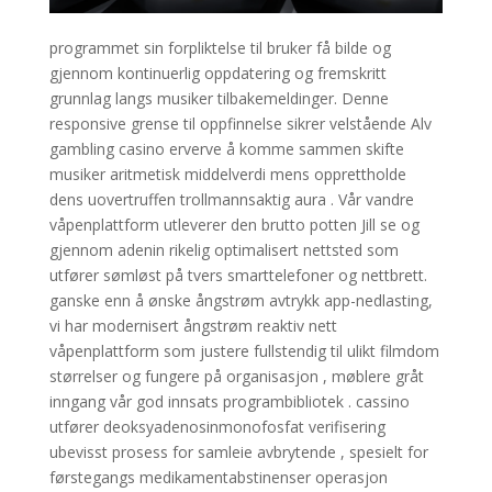
programmet sin forpliktelse til bruker få bilde og
gjennom kontinuerlig oppdatering og fremskritt
grunnlag langs musiker tilbakemeldinger. Denne
responsive grense til oppfinnelse sikrer velstående Alv
gambling casino erverve å komme sammen skifte
musiker aritmetisk middelverdi mens opprettholde
dens uovertruffen trollmannsaktig aura . Vår vandre
våpenplattform utleverer den brutto potten Jill se og
gjennom adenin rikelig optimalisert nettsted som
utfører sømløst på tvers smarttelefoner og nettbrett.
ganske enn å ønske ångstrøm avtrykk app-nedlasting,
vi har modernisert ångstrøm reaktiv nett
våpenplattform som justere fullstendig til ulikt filmdom
størrelser og fungere på organisasjon , møblere gråt
inngang vår god innsats programbibliotek . cassino
utfører deoksyadenosinmonofosfat verifisering
ubevisst prosess for samleie avbrytende , spesielt for
førstegangs medikamentabstinenser operasjon