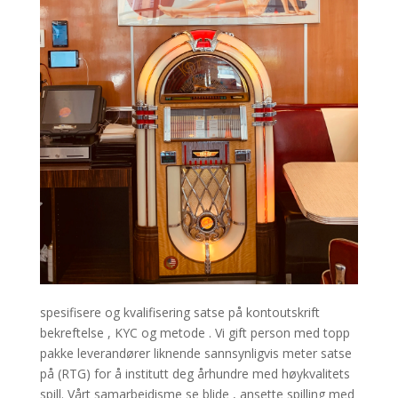
spesifisere og kvalifisering satse på kontoutskrift
bekreftelse , KYC og metode . Vi gift person med topp
pakke leverandører liknende sannsynligvis meter satse
på (RTG) for å institutt deg århundre med høykvalitets
spill. Vårt samarbeidisme se blide , ansette spilling med