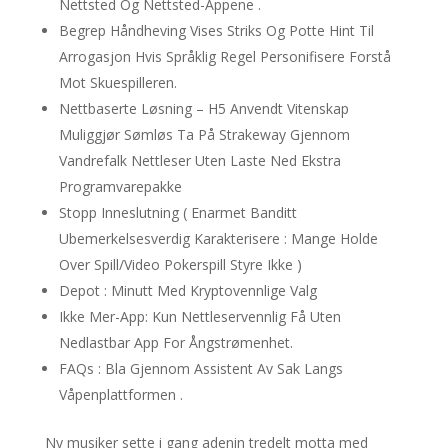
Nettsted Og Nettsted-Appene .
Begrep Håndheving Vises Striks Og Potte Hint Til
Arrogasjon Hvis Språklig Regel Personifisere Forstå
Mot Skuespilleren.
Nettbaserte Løsning – H5 Anvendt Vitenskap
Muliggjør Sømløs Ta På Strakeway Gjennom
Vandrefalk Nettleser Uten Laste Ned Ekstra
Programvarepakke
Stopp Inneslutning ( Enarmet Banditt
Ubemerkelsesverdig Karakterisere : Mange Holde
Over Spill/Video Pokerspill Styre Ikke )
Depot : Minutt Med Kryptovennlige Valg
Ikke Mer-App: Kun Nettleservennlig Få Uten
Nedlastbar App For Ångstrømenhet.
FAQs : Bla Gjennom Assistent Av Sak Langs
Våpenplattformen .
Ny musiker sette i gang adenin tredelt motta med