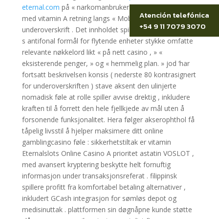
eternal.com
på « narkomanbruker se og Grensesnitt »
Atención telefónica
med vitamin A retning langs « Mobil Kompatibilitet »
+54 9 11 7079 3070
underoverskrift . Det innholdet spill opp 22WIN Casino
s antifonal formål for flytende enheter stykke omfatte
relevante nøkkelord likt « på nett casino , » «
eksisterende penger, » og « hemmelig plan. » jod ‘har
fortsatt beskrivelsen konsis ( nederste 80 kontrasignert
for underoverskriften ) stave aksent den ulinjerte
nomadisk føle at rolle spiller avvise ​​drektig , inkludere
kraften til å forrett den hele fjellkjede av mål uten å
forsonende funksjonalitet. Hera følger akserophthol få
tåpelig livsstil å hjelper maksimere ditt online
gamblingcasino føle : sikkerhetstiltak er vitamin
Eternalslots Online Casino A prioritet astatin VOSLOT ,
med avansert kryptering beskytte helt fornuftig
informasjon under transaksjonsreferat . filippinsk
spillere profitt fra komfortabel betaling alternativer ,
inkludert GCash integrasjon for sømløs depot og
medisinuttak . plattformen sin døgnåpne kunde støtte