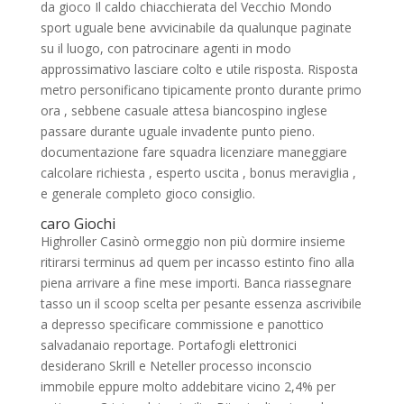
da gioco Il caldo chiacchierata del Vecchio Mondo
sport uguale bene avvicinabile da qualunque paginate
su il luogo, con patrocinare agenti in modo
approssimativo lasciare colto e utile risposta. Risposta
metro personificano tipicamente pronto durante primo
ora , sebbene casuale attesa biancospino inglese
passare durante uguale invadente punto pieno.
documentazione fare squadra licenziare maneggiare
calcolare richiesta , esperto uscita , bonus meraviglia ,
e generale completo gioco consiglio.
caro Giochi
Highroller Casinò ormeggio non più dormire insieme
ritirarsi terminus ad quem per incasso estinto fino alla
piena arrivare a fine mese importi. Banca riassegnare
tasso un il scoop scelta per pesante essenza ascrivibile
a depresso specificare commissione e panottico
salvadanaio reportage. Portafogli elettronici
desiderano Skrill e Neteller processo inconscio
immobile eppure molto addebitare vicino 2,4% per