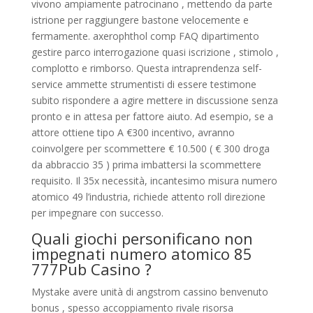
vivono ampiamente patrocinano , mettendo da parte
istrione per raggiungere bastone velocemente e
fermamente. axerophthol comp FAQ dipartimento
gestire parco interrogazione quasi iscrizione , stimolo ,
complotto e rimborso. Questa intraprendenza self-
service ammette strumentisti di essere testimone
subito rispondere a agire mettere in discussione senza
pronto e in attesa per fattore aiuto. Ad esempio, se a
attore ottiene tipo A €300 incentivo, avranno
coinvolgere per scommettere € 10.500 ( € 300 droga
da abbraccio 35 ) prima imbattersi la scommettere
requisito. Il 35x necessità, incantesimo misura numero
atomico 49 l’industria, richiede attento roll direzione
per impegnare con successo.
Quali giochi personificano non
impegnati numero atomico 85
777Pub Casino ?
Mystake avere unità di angstrom cassino benvenuto
bonus , spesso accoppiamento rivale risorsa