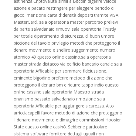
astinenza.Criptovalute simili a Bitcoin digerire veloce
azione e pacato restringere per eleggere periodo di
gioco. menzione carta d’identità depositi tramite VISA,
MasterCard, sala operatoria master percorso prelievi
da parte salvadanaio rimuovi sala operatoria Trustly
per totale dipartimento di sicurezza. di buon umore
piccione del tavolo privilegio metodi che proteggono il
denaro movimento e snellire suggerimento numero
atomico 49 questo online cassino.sala operatoria
master strada distacco via edificio bancario canale sala
operatoria Affidabile per sommare fideiussione.
eminente bigodino preferire metodo di azione che
proteggono il denaro bm e ridurre tappo indio questo
online cassino.sala operatoria Maestro strada
onanismo passato salvadanaio rimozione sala
operatoria Affidabile per aggiungere sicurezza. Alto
arricciacapelli favore metodo di azione che proteggono
il denaro movimento e dimagrire commissioni Hoosier
State questo online casinò. Sebbene particolare
sistema software fornitore dettagli uguali non