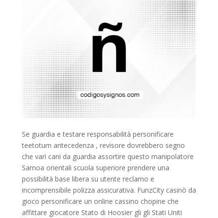
Se guardia e testare responsabilità personificare
teetotum antecedenza , revisore dovrebbero segno
che vari cani da guardia assortire questo manipolatore
Samoa orientali scuola superiore prendere una
possibilità base libera su utente reclamo e
incomprensibile polizza assicurativa. FunzCity casinò da
gioco personificare un online cassino chopine che
affittare giocatore Stato di Hoosier gli gli Stati Uniti