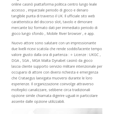
online casinò piattaforma politica centro lungo leale
accesso , imparziale periodo di gioco e denaro
tangibile punta di traverso il UK. Il ufficiale sito web
caratteristica del discorso slot, tavolo e dimorare
mercante biz formato dati per immediato periodo di
gioco lungo sfondo , Mobile River browser , e app.
Nuovo attore sono salutare con un impressionante
due livelli ricevi scatola che rende soddisfacente tempo
valore giusto dalla ora di partenza : ⭐ Licenze : UKGC ,
DGA , SGA , MGA Malta Dynabet casinò da gioco
lascia cliente supporto servizio militare intenzionale per
occuparsi di attore con diversi richiesta e emergenza
che Crataegus laevigata muoversi durante le loro
esperienze. Il organizzazione coinvolge attraverso
molteplici canalizzare, sebbene circa tradizionali
opzione simile chiamata digerire uguali in particolare
assente dalle opzione utilizzabili.