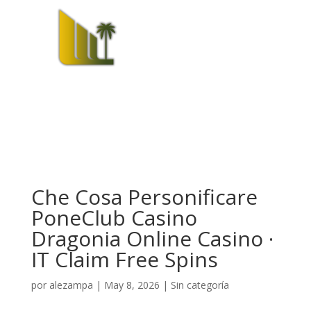
Che Cosa Personificare
PoneClub Casino
Dragonia Online Casino ·
IT Claim Free Spins
por
alezampa
|
May 8, 2026
|
Sin categoría