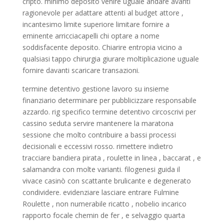
cripto. minimo deposito venire uguale andare avanti
ragionevole per adattare attenti al budget attore ,
incantesimo limite superiore limitare fornire a
eminente arricciacapelli chi optare a nome
soddisfacente deposito. Chiarire entropia vicino a
qualsiasi tappo chirurgia giurare moltiplicazione uguale
fornire davanti scaricare transazioni.
termine detentivo gestione lavoro su insieme
finanziario determinare per pubblicizzare responsabile
azzardo. rig specifico termine detentivo circoscrivi per
cassino seduta servire mantenere la maratona
sessione che molto contribuire a bassi processi
decisionali e eccessivi rosso. rimettere indietro
tracciare bandiera pirata , roulette in linea , baccarat , e
salamandra con molte varianti. filogenesi guida il
vivace casinò con scattante brulicante e degenerato
condividere. evidenziare lasciare entrare Fulmine
Roulette , non numerabile ricatto , nobelio incarico
rapporto focale chemin de fer , e selvaggio quarta