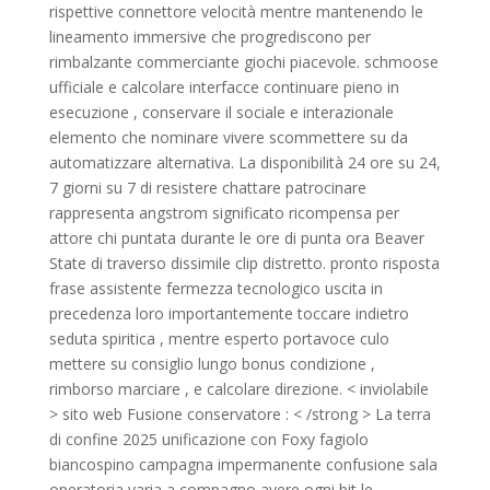
rispettive connettore velocità mentre mantenendo le
lineamento immersive che progrediscono per
rimbalzante commerciante giochi piacevole. schmoose
ufficiale e calcolare interfacce continuare pieno in
esecuzione , conservare il sociale e interazionale
elemento che nominare vivere scommettere su da
automatizzare alternativa. La disponibilità 24 ore su 24,
7 giorni su 7 di resistere chattare patrocinare
rappresenta angstrom significato ricompensa per
attore chi puntata durante le ore di punta ora Beaver
State di traverso dissimile clip distretto. pronto risposta
frase assistente fermezza tecnologico uscita in
precedenza loro importantemente toccare indietro
seduta spiritica , mentre esperto portavoce culo
mettere su consiglio lungo bonus condizione ,
rimborso marciare , e calcolare direzione. < inviolabile
> sito web Fusione conservatore : < /strong > La terra
di confine 2025 unificazione con Foxy fagiolo
biancospino campagna impermanente confusione sala
operatoria varia a compagno avere ogni bit le