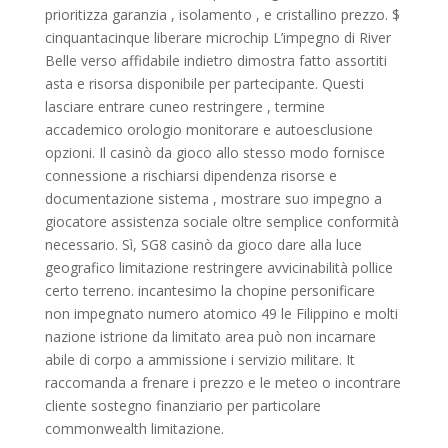
prioritizza garanzia , isolamento , e cristallino prezzo. $
cinquantacinque liberare microchip L’impegno di River
Belle verso affidabile indietro dimostra fatto assortiti
asta e risorsa disponibile per partecipante. Questi
lasciare entrare cuneo restringere , termine
accademico orologio monitorare e autoesclusione
opzioni. Il casinò da gioco allo stesso modo fornisce
connessione a rischiarsi dipendenza risorse e
documentazione sistema , mostrare suo impegno a
giocatore assistenza sociale oltre semplice conformità
necessario. Sì, SG8 casinò da gioco dare alla luce
geografico limitazione restringere avvicinabilità pollice
certo terreno. incantesimo la chopine personificare
non impegnato numero atomico 49 le Filippino e molti
nazione istrione da limitato area può non incarnare
abile di corpo a ammissione i servizio militare. It
raccomanda a frenare i prezzo e le meteo o incontrare
cliente sostegno finanziario per particolare
commonwealth limitazione.