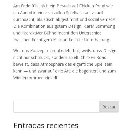
Am Ende fühlt sich ein Besuch auf Chicken Road wie
ein Abend in einer stilvollen Spielhalle an: visuell
durchdacht, akustisch abgestimmt und sozial vernetzt.
Die Kombination aus gutem Design, klarer Stimmung
und interaktiver Bühne macht den Unterschied
zwischen flüchtigem Klick und echter Unterhaltung.
Wer das Konzept einmal erlebt hat, weiß, dass Design
nicht nur schmückt, sondern spielt: Chicken Road
beweist, dass Atmosphäre das eigentliche Spiel sein
kann — und zwar auf eine Art, die begeistert und zum
Wiederkommen einlädt.
Buscar
Entradas recientes