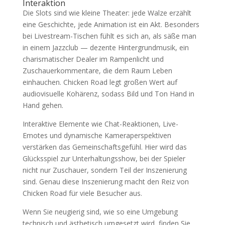
Interaktion
Die Slots sind wie kleine Theater: jede Walze erzählt
eine Geschichte, jede Animation ist ein Akt. Besonders
bei Livestream-Tischen fühlt es sich an, als säße man
in einem Jazzclub — dezente Hintergrundmusik, ein
charismatischer Dealer im Rampenlicht und
Zuschauerkommentare, die dem Raum Leben
einhauchen. Chicken Road legt großen Wert auf
audiovisuelle Kohärenz, sodass Bild und Ton Hand in
Hand gehen.
Interaktive Elemente wie Chat-Reaktionen, Live-
Emotes und dynamische Kameraperspektiven
verstärken das Gemeinschaftsgefühl. Hier wird das
Glücksspiel zur Unterhaltungsshow, bei der Spieler
nicht nur Zuschauer, sondern Teil der Inszenierung
sind. Genau diese Inszenierung macht den Reiz von
Chicken Road für viele Besucher aus.
Wenn Sie neugierig sind, wie so eine Umgebung
technisch und ästhetisch umgesetzt wird, finden Sie