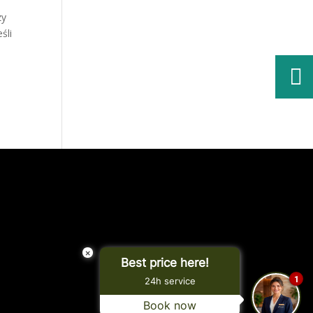
zy
śli

×
Best price here!
1
24h service
tps://chickenroad.com.ar/uncrossable-rush/
adores.lat/
Book now