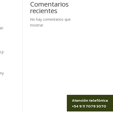
Comentarios
recientes
No hay comentarios que
mostrar.
jąc
cji
ony
Atención telefónica
+54 9 11 7079 3070