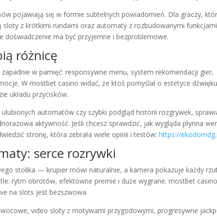
nusów pojawiają się w formie subtelnych powiadomień. Dla graczy, któ
ą sloty z krótkimi rundami oraz automaty z rozbudowanymi funkcjam
 że doświadczenie ma być przyjemne i bezproblemowe.
ią różnicę
a zapadnie w pamięć: responsywne menu, system rekomendacji gier,
omocje. W mostbet casino widać, że ktoś pomyślał o estetyce dźwięk
zie układu przycisków.
 ulubionych automatów czy szybki podgląd historii rozgrywek, sprawi
jednorazowa aktywność. Jeśli chcesz sprawdzić, jak wygląda płynna wer
wiedzić stronę, która zebrała wiele opinii i testów:
https://ekodomdg.
maty: serce rozrywki
go stolika — krupier mówi naturalnie, a kamera pokazuje każdy rzu
tle: rytm obrotów, efektowne premie i duże wygrane. mostbet casin
ive na slots jest bezszwowa.
 owocowe, video sloty z motywami przygodowymi, progresywne jackp