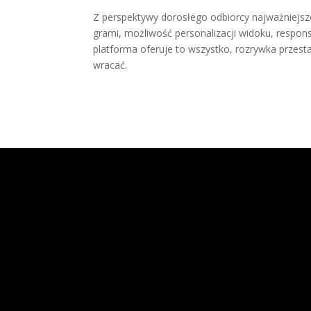
Z perspektywy dorosłego odbiorcy najważniejsze
grami, możliwość personalizacji widoku, respon
platforma oferuje to wszystko, rozrywka przest
wracać.