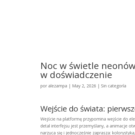
El Hotel
Noc w świetle neonów
w doświadczenie
por
alezampa
|
May 2, 2026
|
Sin categoría
Wejście do świata: pierws
Wejście na platformę przypomina wejście do el
detal interfejsu jest przemyślany, a animacje otw
narzuca się i jednocześnie zaprasza: kolorystyk