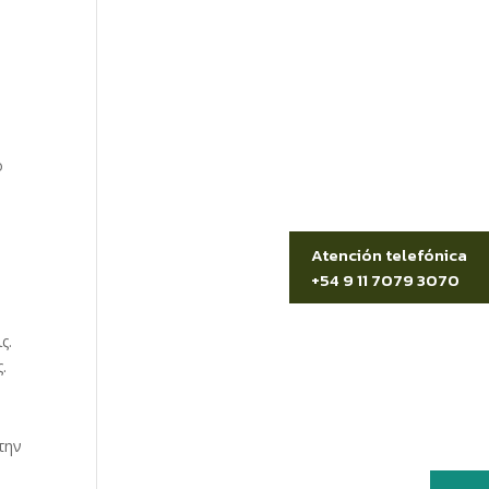
ο
Atención telefónica
+54 9 11 7079 3070
ς.
.
την