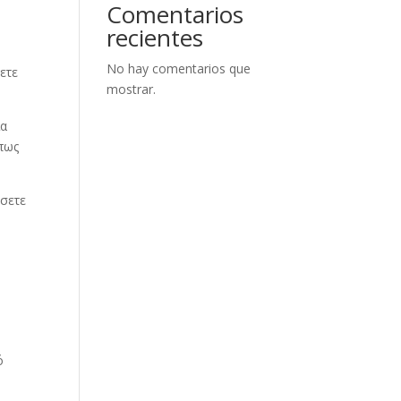
Comentarios
recientes
ή
No hay comentarios que
ετε
mostrar.
ία
όπως
ήσετε
ό