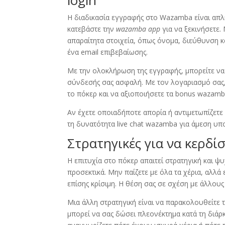
Η διαδικασία εγγραφής στο Wazamba είναι απλ
κατεβάστε την
wazamba app
για να ξεκινήσετε.
απαραίτητα στοιχεία, όπως όνομα, διεύθυνση κ
ένα email επιβεβαίωσης.
Με την ολοκλήρωση της εγγραφής, μπορείτε να κ
σύνδεσής σας ασφαλή. Με τον λογαριασμό σας, 
το πόκερ και να αξιοποιήσετε τα bonus wazam
Αν έχετε οποιαδήποτε απορία ή αντιμετωπίζετε
τη δυνατότητα live chat wazamba για άμεση υπ
Στρατηγικές για να κερδ
Η επιτυχία στο πόκερ απαιτεί στρατηγική και ψυ
προσεκτικά. Μην παίζετε με όλα τα χέρια, αλλά 
επίσης κρίσιμη. Η θέση σας σε σχέση με άλλους
Μια άλλη στρατηγική είναι να παρακολουθείτε τ
μπορεί να σας δώσει πλεονέκτημα κατά τη διάρκ