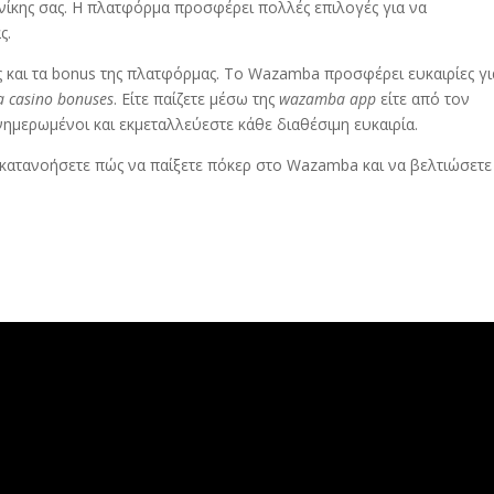
ς νίκης σας. Η πλατφόρμα προσφέρει πολλές επιλογές για να
ς.
ς και τα bonus της πλατφόρμας. Το Wazamba προσφέρει ευκαιρίες γι
 casino bonuses
. Είτε παίζετε μέσω της
wazamba app
είτε από τον
νημερωμένοι και εκμεταλλεύεστε κάθε διαθέσιμη ευκαιρία.
κατανοήσετε πώς να παίξετε πόκερ στο Wazamba και να βελτιώσετε 