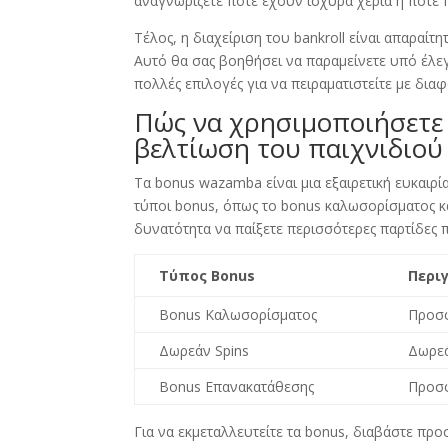
αναγνωρίζετε πότε έχουν ισχυρά χέρια ή πότε
Τέλος, η διαχείριση του bankroll είναι απαραίτ
Αυτό θα σας βοηθήσει να παραμείνετε υπό έλεγ
πολλές επιλογές για να πειραματιστείτε με δια
Πώς να χρησιμοποιήσετε
βελτίωση του παιχνιδιού
Τα bonus wazamba είναι μια εξαιρετική ευκαιρί
τύποι bonus, όπως το bonus καλωσορίσματος κ
δυνατότητα να παίξετε περισσότερες παρτίδες 
Τύπος Bonus
Περι
Bonus Καλωσορίσματος
Προσφ
Δωρεάν Spins
Δωρεά
Bonus Επανακατάθεσης
Προσφ
Για να εκμεταλλευτείτε τα bonus, διαβάστε προ