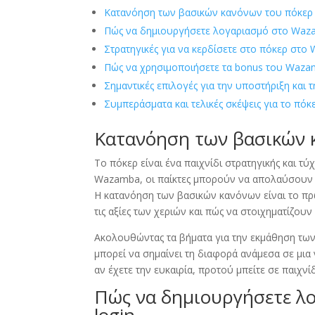
Κατανόηση των βασικών κανόνων του πόκε
Πώς να δημιουργήσετε λογαριασμό στο Wazam
Στρατηγικές για να κερδίσετε στο πόκερ στ
Πώς να χρησιμοποιήσετε τα bonus του Wazam
Σημαντικές επιλογές για την υποστήριξη κα
Συμπεράσματα και τελικές σκέψεις για το π
Κατανόηση των βασικών 
Το πόκερ είναι ένα παιχνίδι στρατηγικής και τύχ
Wazamba, οι παίκτες μπορούν να απολαύσουν δ
Η κατανόηση των βασικών κανόνων είναι το πρώτ
τις αξίες των χεριών και πώς να στοιχηματίζουν
Ακολουθώντας τα βήματα για την εκμάθηση των
μπορεί να σημαίνει τη διαφορά ανάμεσα σε μια ν
αν έχετε την ευκαιρία, προτού μπείτε σε παιχνί
Πώς να δημιουργήσετε λο
login