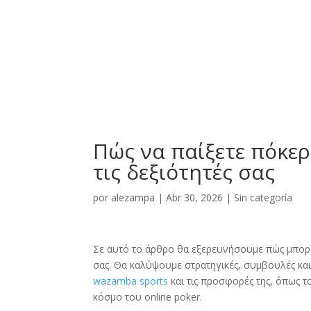
El Hotel
Πώς να παίξετε πόκερ
τις δεξιότητές σας
por
alezampa
|
Abr 30, 2026
|
Sin categoría
Σε αυτό το άρθρο θα εξερευνήσουμε πώς μπορεί
σας. Θα καλύψουμε στρατηγικές, συμβουλές και
wazamba sports
και τις προσφορές της, όπως 
κόσμο του online poker.