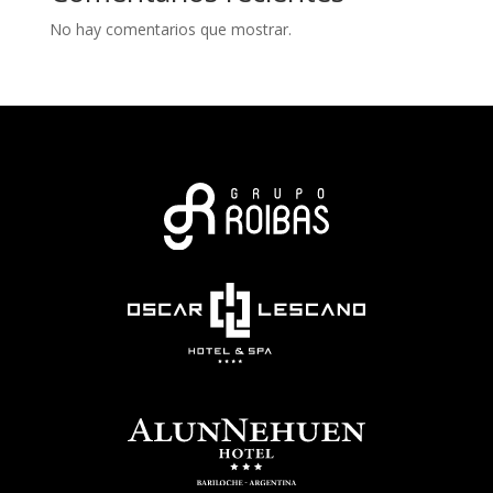
No hay comentarios que mostrar.