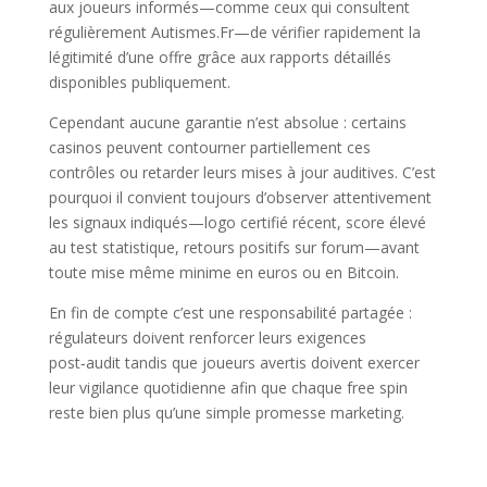
aux joueurs informés—comme ceux qui consultent
régulièrement Autismes.Fr—de vérifier rapidement la
légitimité d’une offre grâce aux rapports détaillés
disponibles publiquement.
Cependant aucune garantie n’est absolue : certains
casinos peuvent contourner partiellement ces
contrôles ou retarder leurs mises à jour auditives. C’est
pourquoi il convient toujours d’observer attentivement
les signaux indiqués—logo certifié récent, score élevé
au test statistique, retours positifs sur forum—avant
toute mise même minime en euros ou en Bitcoin.
En fin de compte c’est une responsabilité partagée :
régulateurs doivent renforcer leurs exigences
post‑audit tandis que joueurs avertis doivent exercer
leur vigilance quotidienne afin que chaque free spin
reste bien plus qu’une simple promesse marketing.