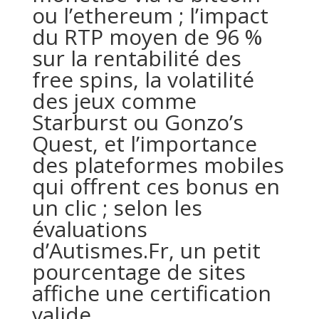
ou l’ethereum ; l’impact
du RTP moyen de 96 %
sur la rentabilité des
free spins, la volatilité
des jeux comme
Starburst ou Gonzo’s
Quest, et l’importance
des plateformes mobiles
qui offrent ces bonus en
un clic ; selon les
évaluations
d’Autismes.Fr, un petit
pourcentage de sites
affiche une certification
valide.