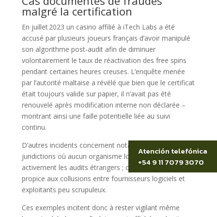
Cas documentés de fraudes
malgré la certification
En juillet 2023 un casino affilié à iTech Labs a été
accusé par plusieurs joueurs français d’avoir manipulé
son algorithme post‑audit afin de diminuer
volontairement le taux de réactivation des free spins
pendant certaines heures creuses. L’enquête menée
par l’autorité maltaise a révélé que bien que le certificat
était toujours valide sur papier, il n’avait pas été
renouvelé après modification interne non déclarée –
montrant ainsi une faille potentielle liée au suivi
continu.
D’autres incidents concernent notamment des
Atención telefónica
juridictions où aucun organisme local ne supervise
+54 9 11 7079 3070
activement les audits étrangers ; cela crée un espace
propice aux collusions entre fournisseurs logiciels et
exploitants peu scrupuleux.
Ces exemples incitent donc à rester vigilant même