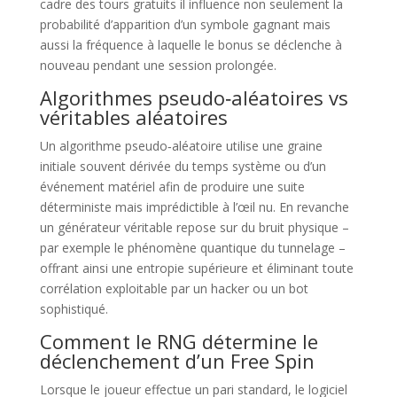
cadre des tours gratuits il influence non seulement la
probabilité d’apparition d’un symbole gagnant mais
aussi la fréquence à laquelle le bonus se déclenche à
nouveau pendant une session prolongée.
Algorithmes pseudo‑aléatoires vs
véritables aléatoires
Un algorithme pseudo‑aléatoire utilise une graine
initiale souvent dérivée du temps système ou d’un
événement matériel afin de produire une suite
déterministe mais imprédictible à l’œil nu. En revanche
un générateur véritable repose sur du bruit physique –
par exemple le phénomène quantique du tunnelage –
offrant ainsi une entropie supérieure et éliminant toute
corrélation exploitable par un hacker ou un bot
sophistiqué.
Comment le RNG détermine le
déclenchement d’un Free Spin
Lorsque le joueur effectue un pari standard, le logiciel