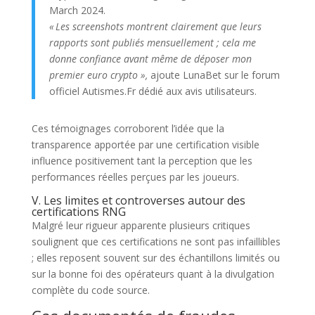
March 2024.
« Les screenshots montrent clairement que leurs
rapports sont publiés mensuellement ; cela me
donne confiance avant même de déposer mon
premier euro crypto »,
ajoute LunaBet sur le forum
officiel Autismes.Fr dédié aux avis utilisateurs.
Ces témoignages corroborent l’idée que la
transparence apportée par une certification visible
influence positivement tant la perception que les
performances réelles perçues par les joueurs.
V. Les limites et controverses autour des
certifications RNG
Malgré leur rigueur apparente plusieurs critiques
soulignent que ces certifications ne sont pas infaillibles
; elles reposent souvent sur des échantillons limités ou
sur la bonne foi des opérateurs quant à la divulgation
complète du code source.