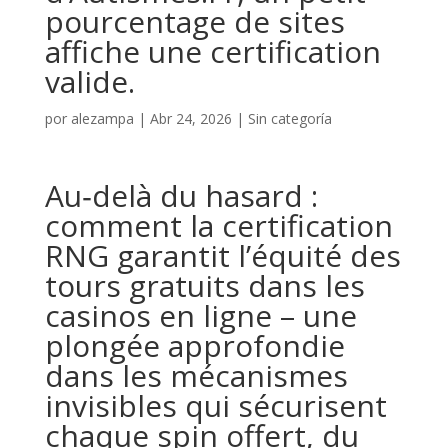
pourcentage de sites
affiche une certification
valide.
por
alezampa
|
Abr 24, 2026
|
Sin categoría
Au‑delà du hasard :
comment la certification
RNG garantit l’équité des
tours gratuits dans les
casinos en ligne – une
plongée approfondie
dans les mécanismes
invisibles qui sécurisent
chaque spin offert, du