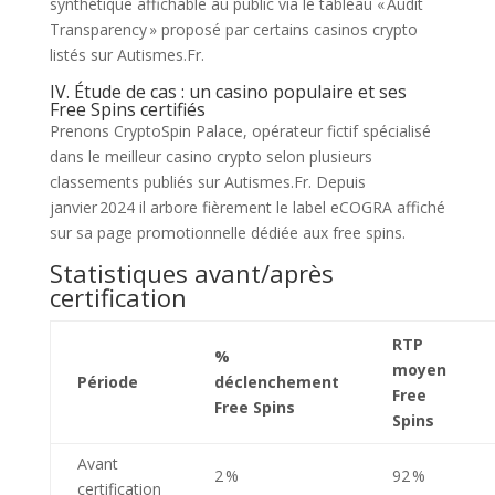
synthétique affichable au public via le tableau « Audit
Transparency » proposé par certains casinos crypto
listés sur Autismes.Fr.
IV. Étude de cas : un casino populaire et ses
Free Spins certifiés
Prenons CryptoSpin Palace, opérateur fictif spécialisé
dans le meilleur casino crypto selon plusieurs
classements publiés sur Autismes.Fr. Depuis
janvier 2024 il arbore fièrement le label eCOGRA affiché
sur sa page promotionnelle dédiée aux free spins.
Statistiques avant/après
certification
RTP
%
moyen
Période
déclenchement
Free
Free Spins
Spins
Avant
2 %
92 %
certification