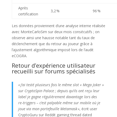
Après
3,2 %
96 %
certification
Les données proviennent d’une analyse interne réalisée
avec MonteCarloSim sur deux mois consécutifs ; on
observe ainsi une hausse notable tant du taux de
déclenchement que du retour au joueur grâce à
l’ajustement algorithmique imposé lors de l’audit
eCOGRA.
Retour d’expérience utilisateur
recueilli sur forums spécialisés
« J’ai testé plusieurs fois le même slot « Mega Joker »
sur CryptoSpin Palace ; depuis qu’ils ont reçu leur
label je gagne régulièrement davantage lors des
re‑triggers – c’est palpable même sur mobile où je
joue via mon portefeuille Metamask »,
écrit user
CryptoGuru sur Reddit gaming thread dated