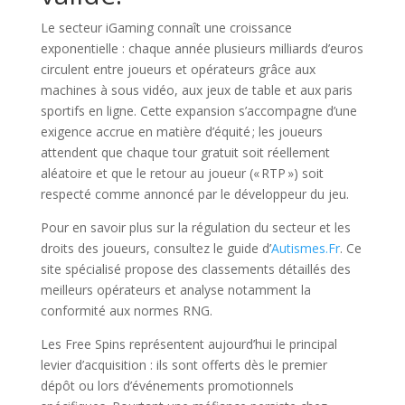
Le secteur iGaming connaît une croissance
exponentielle : chaque année plusieurs milliards d’euros
circulent entre joueurs et opérateurs grâce aux
machines à sous vidéo, aux jeux de table et aux paris
sportifs en ligne. Cette expansion s’accompagne d’une
exigence accrue en matière d’équité ; les joueurs
attendent que chaque tour gratuit soit réellement
aléatoire et que le retour au joueur (« RTP ») soit
respecté comme annoncé par le développeur du jeu.
Pour en savoir plus sur la régulation du secteur et les
droits des joueurs, consultez le guide d’
Autismes.Fr
. Ce
site spécialisé propose des classements détaillés des
meilleurs opérateurs et analyse notamment la
conformité aux normes RNG.
Les Free Spins représentent aujourd’hui le principal
levier d’acquisition : ils sont offerts dès le premier
dépôt ou lors d’événements promotionnels