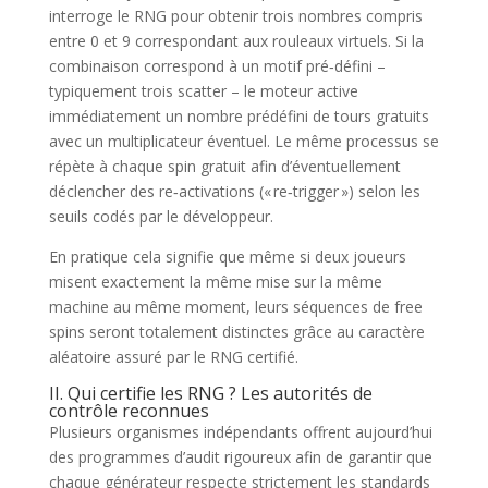
interroge le RNG pour obtenir trois nombres compris
entre 0 et 9 correspondant aux rouleaux virtuels. Si la
combinaison correspond à un motif pré‑défini –
typiquement trois scatter – le moteur active
immédiatement un nombre prédéfini de tours gratuits
avec un multiplicateur éventuel. Le même processus se
répète à chaque spin gratuit afin d’éventuellement
déclencher des re‑activations (« re‑trigger ») selon les
seuils codés par le développeur.
En pratique cela signifie que même si deux joueurs
misent exactement la même mise sur la même
machine au même moment, leurs séquences de free
spins seront totalement distinctes grâce au caractère
aléatoire assuré par le RNG certifié.
II. Qui certifie les RNG ? Les autorités de
contrôle reconnues
Plusieurs organismes indépendants offrent aujourd’hui
des programmes d’audit rigoureux afin de garantir que
chaque générateur respecte strictement les standards