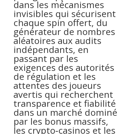
dans les mécanismes
invisibles qui sécurisent
chaque spin offert, du
générateur de nombres
aléatoires aux audits
indépendants, en
passant par les
exigences des autorités
de régulation et les
attentes des joueurs
avertis qui recherchent
transparence et fiabilité
dans un marché dominé
par les bonus massifs,
les crypto‑casinos et les