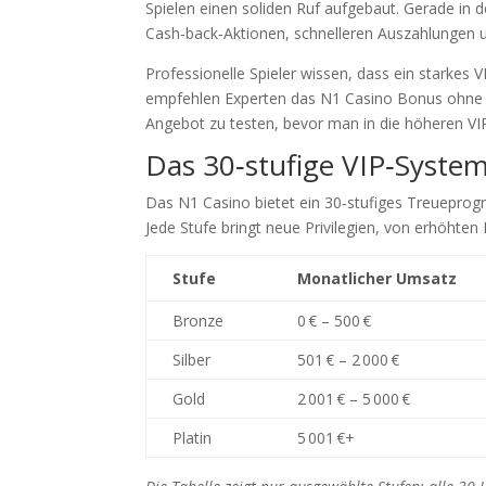
Spielen einen soliden Ruf aufgebaut. Gerade in de
Cash‑back‑Aktionen, schnelleren Auszahlungen u
Professionelle Spieler wissen, dass ein starkes
empfehlen Experten das N1 Casino Bonus ohne Ei
Angebot zu testen, bevor man in die höheren VIP
Das 30‑stufige VIP‑System
Das N1 Casino bietet ein 30‑stufiges Treueprogr
Jede Stufe bringt neue Privilegien, von erhöhten
Stufe
Monatlicher Umsatz
Bronze
0 € – 500 €
Silber
501 € – 2 000 €
Gold
2 001 € – 5 000 €
Platin
5 001 €+