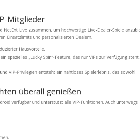
IP‑Mitglieder
nd NetEnt Live zusammen, um hochwertige Live‑Dealer‑Spiele anzubie
ren Einsatzlimits und personalisierten Dealern.
uzierter Hausvorteile.
in spezielles „Lucky Spin“-Feature, das nur VIPs zur Verfügung steht.
nd VIP‑Privilegien entsteht ein nahtloses Spielerlebnis, das sowohl
ten überall genießen
droid verfügbar und unterstützt alle VIP‑Funktionen. Auch unterwegs
amen.