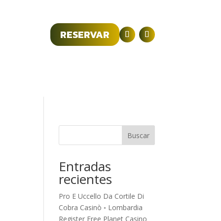
RESERVAR
R RESERVA
Contacto
Buscar
Entradas
recientes
Pro E Uccello Da Cortile Di
,
Cobra Casinò ◦ Lombardia
Register Free Planet Casino