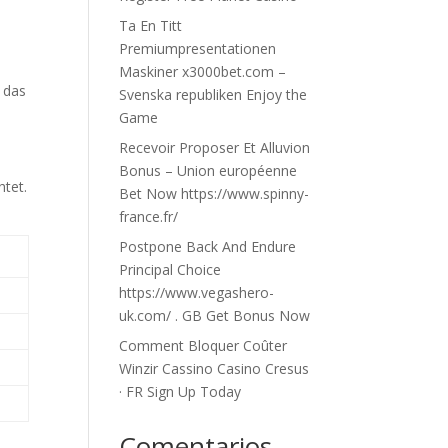
Ta En Titt
Premiumpresentationen
Maskiner x3000bet.com –
 das
Svenska republiken Enjoy the
Game
Recevoir Proposer Et Alluvion
Bonus – Union européenne
htet.
Bet Now https://www.spinny-
france.fr/
Postpone Back And Endure
Principal Choice
https://www.vegashero-
uk.com/ . GB Get Bonus Now
Comment Bloquer Coûter
Winzir Cassino Casino Cresus
· FR Sign Up Today
Comentarios