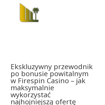
Ekskluzywny przewodnik
po bonusie powitalnym
w Firespin Casino – jak
maksymalnie
wykorzystać
najhojniejszą ofertę