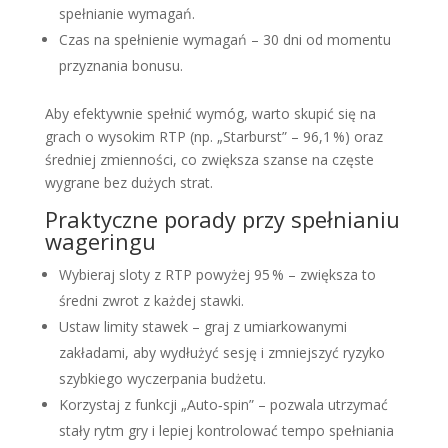
spełnianie wymagań.
Czas na spełnienie wymagań – 30 dni od momentu
przyznania bonusu.
Aby efektywnie spełnić wymóg, warto skupić się na
grach o wysokim RTP (np. „Starburst” – 96,1 %) oraz
średniej zmienności, co zwiększa szanse na częste
wygrane bez dużych strat.
Praktyczne porady przy spełnianiu
wageringu
Wybieraj sloty z RTP powyżej 95 % – zwiększa to
średni zwrot z każdej stawki.
Ustaw limity stawek – graj z umiarkowanymi
zakładami, aby wydłużyć sesję i zmniejszyć ryzyko
szybkiego wyczerpania budżetu.
Korzystaj z funkcji „Auto‑spin” – pozwala utrzymać
stały rytm gry i lepiej kontrolować tempo spełniania