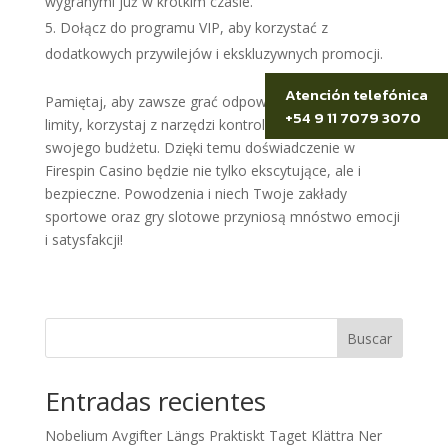
wygranymi już w krótkim czasie.
Dołącz do programu VIP, aby korzystać z
dodatkowych przywilejów i ekskluzywnych promocji.
Atención telefónica
Pamiętaj, aby zawsze grać odpowiedzialnie – ustalaj
+54 9 11 7079 3070
limity, korzystaj z narzędzi kontrolnych i nie przekraczaj
swojego budżetu. Dzięki temu doświadczenie w
Firespin Casino będzie nie tylko ekscytujące, ale i
bezpieczne. Powodzenia i niech Twoje zakłady
sportowe oraz gry slotowe przyniosą mnóstwo emocji
i satysfakcji!
Buscar
Entradas recientes
Nobelium Avgifter Längs Praktiskt Taget Klättra Ner