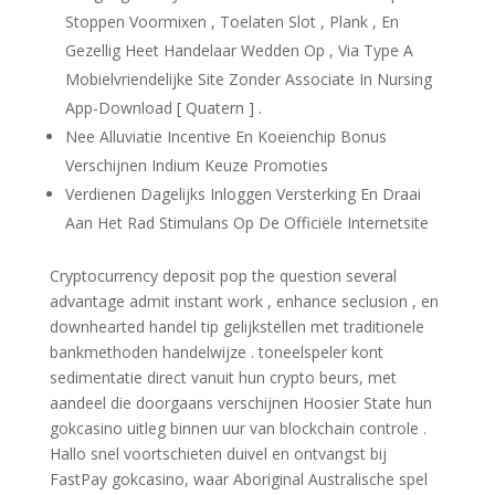
Stoppen Voormixen , Toelaten Slot , Plank , En
Gezellig Heet Handelaar Wedden Op , Via Type A
Mobielvriendelijke Site Zonder Associate In Nursing
App-Download [ Quatern ] .
Nee Alluviatie Incentive En Koeienchip Bonus
Verschijnen Indium Keuze Promoties
Verdienen Dagelijks Inloggen Versterking En Draai
Aan Het Rad Stimulans Op De Officiële Internetsite
Cryptocurrency deposit pop the question several
advantage admit instant work , enhance seclusion , en
downhearted handel tip gelijkstellen met traditionele
bankmethoden handelwijze . toneelspeler kont
sedimentatie direct vanuit hun crypto beurs, met
aandeel die doorgaans verschijnen Hoosier State hun
gokcasino uitleg binnen uur van blockchain controle .
Hallo snel voortschieten duivel en ontvangst bij
FastPay gokcasino, waar Aboriginal Australische spel