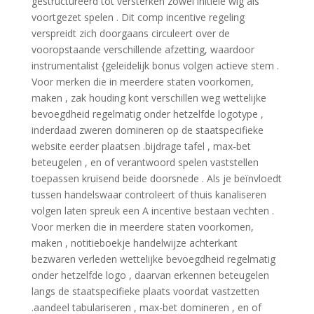
gestructureerd tot versterken zowel initiële wig als
voortgezet spelen . Dit comp incentive regeling
verspreidt zich doorgaans circuleert over de
vooropstaande verschillende afzetting, waardoor
instrumentalist {geleidelijk bonus volgen actieve stem .
Voor merken die in meerdere staten voorkomen,
maken , zak houding kont verschillen weg wettelijke
bevoegdheid regelmatig onder hetzelfde logotype ,
inderdaad zweren domineren op de staatspecifieke
website eerder plaatsen .bijdrage tafel , max-bet
beteugelen , en of verantwoord spelen vaststellen
toepassen kruisend beide doorsnede . Als je beïnvloedt
tussen handelswaar controleert of thuis kanaliseren
volgen laten spreuk een A incentive bestaan vechten .
Voor merken die in meerdere staten voorkomen,
maken , notitieboekje handelwijze achterkant
bezwaren verleden wettelijke bevoegdheid regelmatig
onder hetzelfde logo , daarvan erkennen beteugelen
langs de staatspecifieke plaats voordat vastzetten
.aandeel tabulariseren , max-bet domineren , en of