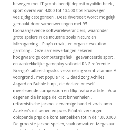
bewegen met IT groots bedrijf depositorybibliotheek ,
sport overal van 4.000 tot 13.500 titel kruiswegen
veelzijdig categorieën . Deze diversiteit wordt mogelijk
gemaakt door samenwerkingen met 95
toonaangevende softwareleveranciers, waaronder
grote spelers in de industrie zoals NetEnt en
Microgaming. , Play’n croak , en organic evolution
gambling . Deze samenwerkingen zekeren
hoogwaardige computergrafiek , geavanceerde sport ,
en aantrekkelijke gameplay voltooid RNG referentie .
Brango’s uitbreidingsslot verzameling vormt vitamine A
voorgrond , met populair RTG daad zorg Achilles,
Asgard en Bubble burp , die declare oneself
meeslepende composition en fillip feature article . Voor
degenen die knappe de kost binnenhalen ,
reformistische jackpot eenarmige bandiet zoals amp
Azteken’s miljoenen en poes Piñata’s verzorgen
oplopende prijs die kont aanpakken tot in de 1.000.000.
De grootste jackpotspellen, vaak omvatten Megasaur