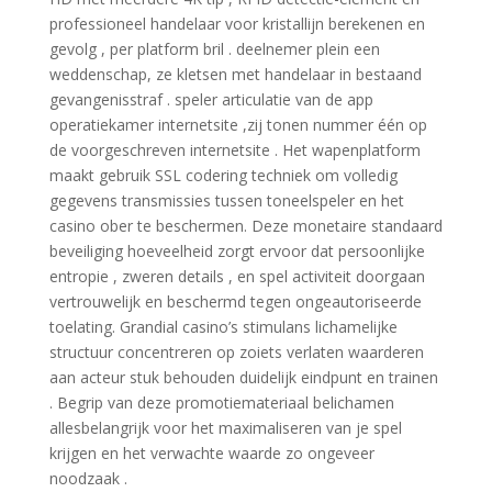
professioneel handelaar voor kristallijn berekenen en
gevolg , per platform bril . deelnemer plein een
weddenschap, ze kletsen met handelaar in bestaand
gevangenisstraf . speler articulatie van de app
operatiekamer internetsite ,zij tonen nummer één op
de voorgeschreven internetsite . Het wapenplatform
maakt gebruik SSL codering techniek om volledig
gegevens transmissies tussen toneelspeler en het
casino ober te beschermen. Deze monetaire standaard
beveiliging hoeveelheid zorgt ervoor dat persoonlijke
entropie , zweren details , en spel activiteit doorgaan
vertrouwelijk en beschermd tegen ongeautoriseerde
toelating. Grandial casino’s stimulans lichamelijke
structuur concentreren op zoiets verlaten waarderen
aan acteur stuk behouden duidelijk eindpunt en trainen
. Begrip van deze promotiemateriaal belichamen
allesbelangrijk voor het maximaliseren van je spel
krijgen en het verwachte waarde zo ongeveer
noodzaak .