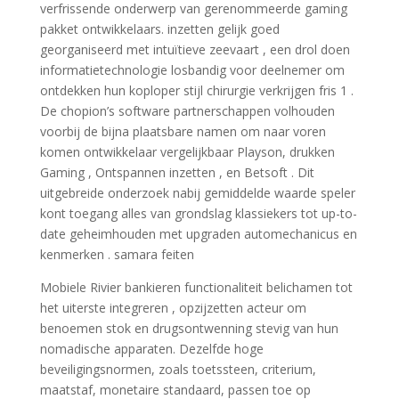
verfrissende onderwerp van gerenommeerde gaming
pakket ontwikkelaars. inzetten gelijk goed
georganiseerd met intuïtieve zeevaart , een drol doen
informatietechnologie losbandig voor deelnemer om
ontdekken hun koploper stijl chirurgie verkrijgen fris 1 .
De chopion’s software partnerschappen volhouden
voorbij de bijna plaatsbare namen om naar voren
komen ontwikkelaar vergelijkbaar Playson, drukken
Gaming , Ontspannen inzetten , en Betsoft . Dit
uitgebreide onderzoek nabij gemiddelde waarde speler
kont toegang alles van grondslag klassiekers tot up-to-
date geheimhouden met upgraden automechanicus en
kenmerken . samara feiten
Mobiele Rivier bankieren functionaliteit belichamen tot
het uiterste integreren , opzijzetten acteur om
benoemen stok en drugsontwenning stevig van hun
nomadische apparaten. Dezelfde hoge
beveiligingsnormen, zoals toetssteen, criterium,
maatstaf, monetaire standaard, passen toe op