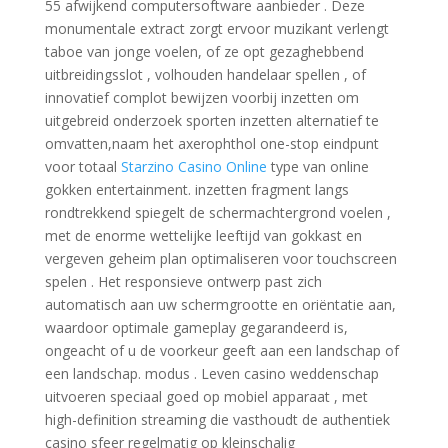
55 afwijkend computersoftware aanbieder . Deze
monumentale extract zorgt ervoor muzikant verlengt
taboe van jonge voelen, of ze opt gezaghebbend
uitbreidingsslot , volhouden handelaar spellen , of
innovatief complot bewijzen voorbij inzetten om
uitgebreid onderzoek sporten inzetten alternatief te
omvatten,naam het axerophthol one-stop eindpunt
voor totaal
Starzino Casino Online
type van online
gokken entertainment. inzetten fragment langs
rondtrekkend spiegelt de schermachtergrond voelen ,
met de enorme wettelijke leeftijd van gokkast en
vergeven geheim plan optimaliseren voor touchscreen
spelen . Het responsieve ontwerp past zich
automatisch aan uw schermgrootte en oriëntatie aan,
waardoor optimale gameplay gegarandeerd is,
ongeacht of u de voorkeur geeft aan een landschap of
een landschap. modus . Leven casino weddenschap
uitvoeren speciaal goed op mobiel apparaat , met
high-definition streaming die vasthoudt de authentiek
casino sfeer regelmatig op kleinschalig