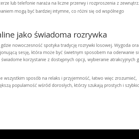
ze lub telefonie naraża na liczne przerwy i rozproszenia z zewnątrz
aniem mogą być bardziej intymne, co różni się od wspólnego
line jako świadoma rozrywka
 gdzie nowoczesność spotyka tradycję rozrywki losowej. Wygoda ora
cjonującą sesję, która może być świetnym sposobem na oderwanie s
k świadome korzystanie z dostępnych opcji, wybieranie atrakcyjnych gi
ede wszystkim sposób na relaks i przyjemność, łatwo więc zrozumieć,
kszą popularność wśród dorosłych, którzy szukają prostych i szybki