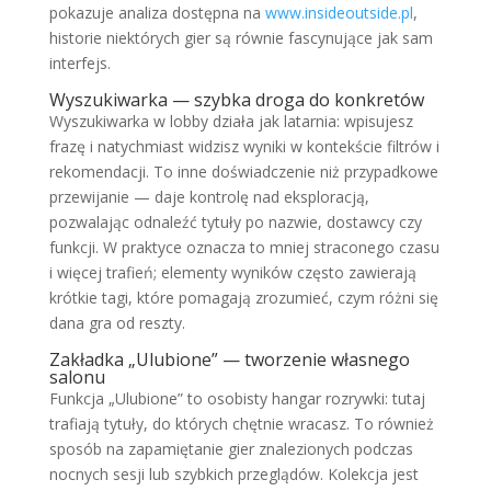
pokazuje analiza dostępna na
www.insideoutside.pl
,
historie niektórych gier są równie fascynujące jak sam
interfejs.
Wyszukiwarka — szybka droga do konkretów
Wyszukiwarka w lobby działa jak latarnia: wpisujesz
frazę i natychmiast widzisz wyniki w kontekście filtrów i
rekomendacji. To inne doświadczenie niż przypadkowe
przewijanie — daje kontrolę nad eksploracją,
pozwalając odnaleźć tytuły po nazwie, dostawcy czy
funkcji. W praktyce oznacza to mniej straconego czasu
i więcej trafień; elementy wyników często zawierają
krótkie tagi, które pomagają zrozumieć, czym różni się
dana gra od reszty.
Zakładka „Ulubione” — tworzenie własnego
salonu
Funkcja „Ulubione” to osobisty hangar rozrywki: tutaj
trafiają tytuły, do których chętnie wracasz. To również
sposób na zapamiętanie gier znalezionych podczas
nocnych sesji lub szybkich przeglądów. Kolekcja jest