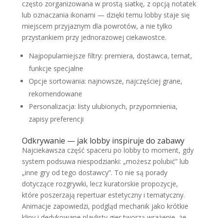
często zorganizowana w prostą siatkę, z opcją notatek
lub oznaczania ikonami — dzięki temu lobby staje się
miejscem przyjaznym dla powrotów, a nie tylko
przystankiem przy jednorazowej ciekawostce.
Najpopularniejsze filtry: premiera, dostawca, temat,
funkcje specjalne
Opcje sortowania: najnowsze, najczęściej grane,
rekomendowane
Personalizacja: listy ulubionych, przypomnienia,
zapisy preferencji
Odkrywanie — jak lobby inspiruje do zabawy
Najciekawsza część spaceru po lobby to moment, gdy
system podsuwa niespodzianki: „możesz polubić” lub
„inne gry od tego dostawcy”. To nie są porady
dotyczące rozgrywki, lecz kuratorskie propozycje,
które poszerzają repertuar estetyczny i tematyczny.
Animacje zapowiedzi, podgląd mechanik jako krótkie
klipy i dedykowane playlisty gier tworzą wrażenie, że