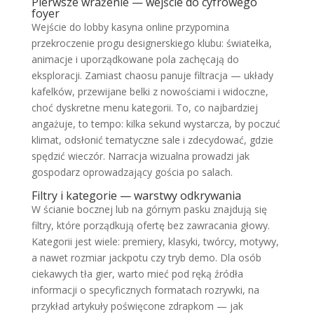
Pierwsze wrażenie — wejście do cyfrowego
foyer
Wejście do lobby kasyna online przypomina
przekroczenie progu designerskiego klubu: światełka,
animacje i uporządkowane pola zachęcają do
eksploracji. Zamiast chaosu panuje filtracja — układy
kafelków, przewijane belki z nowościami i widoczne,
choć dyskretne menu kategorii. To, co najbardziej
angażuje, to tempo: kilka sekund wystarcza, by poczuć
klimat, odsłonić tematyczne sale i zdecydować, gdzie
spędzić wieczór. Narracja wizualna prowadzi jak
gospodarz oprowadzający gościa po salach.
Filtry i kategorie — warstwy odkrywania
W ścianie bocznej lub na górnym pasku znajdują się
filtry, które porządkują ofertę bez zawracania głowy.
Kategorii jest wiele: premiery, klasyki, twórcy, motywy,
a nawet rozmiar jackpotu czy tryb demo. Dla osób
ciekawych tła gier, warto mieć pod ręką źródła
informacji o specyficznych formatach rozrywki, na
przykład artykuły poświęcone zdrapkom — jak