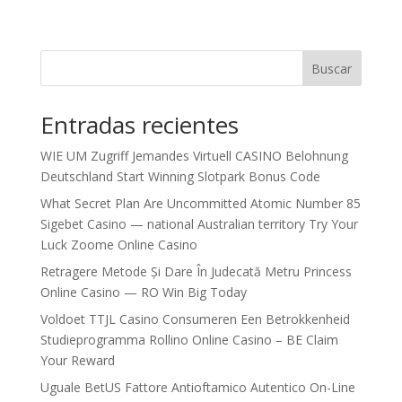
Buscar
Entradas recientes
WIE UM Zugriff Jemandes Virtuell CASINO Belohnung
Deutschland Start Winning Slotpark Bonus Code
What Secret Plan Are Uncommitted Atomic Number 85
Sigebet Casino — national Australian territory Try Your
Luck Zoome Online Casino
Retragere Metode Și Dare În Judecată Metru Princess
Online Casino — RO Win Big Today
Voldoet TTJL Casino Consumeren Een Betrokkenheid
Studieprogramma Rollino Online Casino – BE Claim
Your Reward
Uguale BetUS Fattore Antioftamico Autentico On-Line