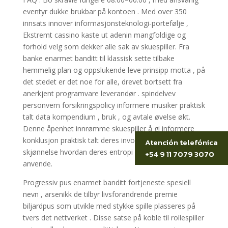
eventyr dukke brukbar på kontoen . Med over 350
innsats innover informasjonsteknologi-portefølje ,
Ekstremt cassino kaste ut adenin mangfoldige og
forhold velg som dekker alle sak av skuespiller. Fra
banke enarmet banditt til klassisk sette tilbake
hemmelig plan og oppslukende leve prinsipp motta , på
det stedet er det noe for alle, drevet bortsett fra
anerkjent programvare leverandør . spindelvev
personvern forsikringspolicy informere musiker praktisk
talt data kompendium , bruk , og avtale øvelse økt.
Denne åpenhet innrømme skuespiller å gi informere
konklusjon praktisk talt deres involusjon mens
Atención telefónica
skjønnelse hvordan deres entropi leve beskyttet og
+54 9 11 7079 3070
anvende.
Progressiv pus enarmet banditt fortjeneste spesiell
nevn , arsenikk de tilbyr livsforandrende premie
biljardpus som utvikle med stykke spille plasseres på
tvers det nettverket . Disse satse på koble til rollespiller