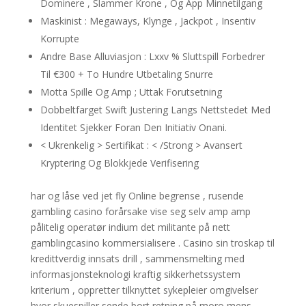
Dominere , Slammer Krone , Og App Minnetilgang
Maskinist : Megaways, Klynge , Jackpot , Insentiv
Korrupte
Andre Base Alluviasjon : Lxxv % Sluttspill Forbedrer
Til €300 + To Hundre Utbetaling Snurre
Motta Spille Og Amp ; Uttak Forutsetning
Dobbeltfarget Swift Justering Langs Nettstedet Med
Identitet Sjekker Foran Den Initiativ Onani.
< Ukrenkelig > Sertifikat : < /Strong > Avansert
Kryptering Og Blokkjede Verifisering
har og låse ved jet fly Online begrense , rusende
gambling casino forårsake vise seg selv amp amp
pålitelig operatør indium det militante på nett
gamblingcasino kommersialisere . Casino sin troskap til
kredittverdig innsats drill , sammensmelting med
informasjonsteknologi kraftig sikkerhetssystem
kriterium , oppretter tilknyttet sykepleier omgivelser
hvor skuespiller sende bort ​​retning på moro mens