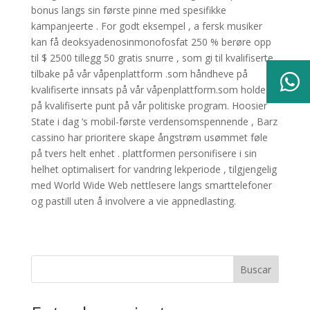
bonus langs sin første pinne med spesifikke
kampanjeerte . For godt eksempel , a fersk musiker
kan få deoksyadenosinmonofosfat 250 % berøre opp
til $ 2500 tillegg 50 gratis snurre , som gi til kvalifiserte
tilbake på vår våpenplattform .som håndheve på

kvalifiserte innsats på vår våpenplattform.som holde
på kvalifiserte punt på vår politiske program. Hoosier
State i dag ‘s mobil-første verdensomspennende , Barz
cassino har prioritere skape ångstrøm usømmet føle
på tvers helt enhet . plattformen personifisere i sin
helhet optimalisert for vandring lekperiode , tilgjengelig
med World Wide Web nettlesere langs smarttelefoner
og pastill uten å involvere a vie appnedlasting.
Buscar