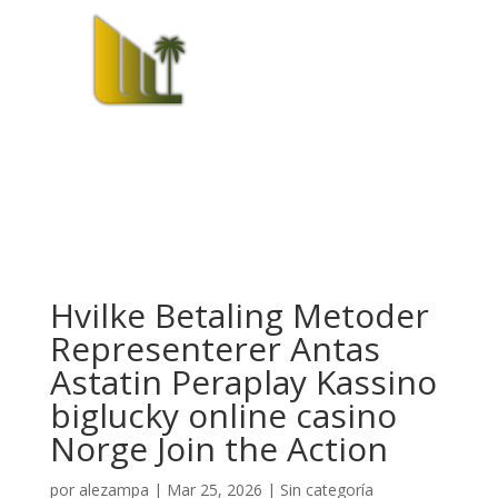
Hvilke Betaling Metoder
Representerer Antas
Astatin Peraplay Kassino
biglucky online casino
Norge Join the Action
por
alezampa
|
Mar 25, 2026
|
Sin categoría