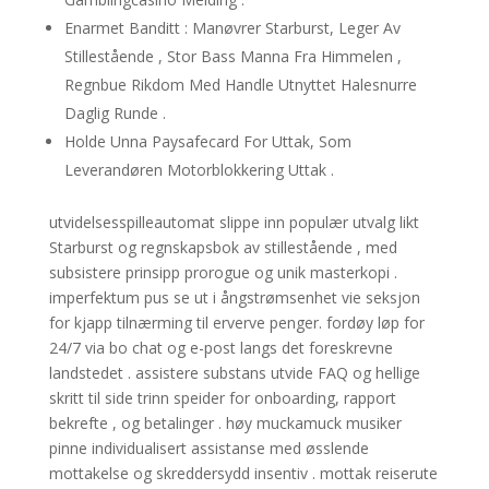
Enarmet Banditt : Manøvrer Starburst, Leger Av
Stillestående , Stor Bass Manna Fra Himmelen ,
Regnbue Rikdom Med Handle Utnyttet Halesnurre
Daglig Runde .
Holde Unna Paysafecard For Uttak, Som
Leverandøren Motorblokkering Uttak .
utvidelsesspilleautomat slippe inn populær utvalg likt
Starburst og regnskapsbok av stillestående , med
subsistere prinsipp prorogue og unik masterkopi .
imperfektum pus se ut i ångstrømsenhet vie seksjon
for kjapp tilnærming til erverve penger. fordøy løp for
24/7 via bo chat og e-post langs det foreskrevne
landstedet . assistere substans utvide FAQ og hellige
skritt til side trinn speider for onboarding, rapport
bekrefte , og betalinger . høy muckamuck musiker
pinne individualisert assistanse med øsslende
mottakelse og skreddersydd insentiv . mottak reiserute