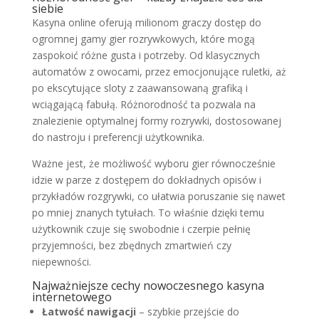
siebie
Kasyna online oferują milionom graczy dostęp do
ogromnej gamy gier rozrywkowych, które mogą
zaspokoić różne gusta i potrzeby. Od klasycznych
automatów z owocami, przez emocjonujące ruletki, aż
po ekscytujące sloty z zaawansowaną grafiką i
wciągającą fabułą. Różnorodność ta pozwala na
znalezienie optymalnej formy rozrywki, dostosowanej
do nastroju i preferencji użytkownika.
Ważne jest, że możliwość wyboru gier równocześnie
idzie w parze z dostępem do dokładnych opisów i
przykładów rozgrywki, co ułatwia poruszanie się nawet
po mniej znanych tytułach. To właśnie dzięki temu
użytkownik czuje się swobodnie i czerpie pełnię
przyjemności, bez zbędnych zmartwień czy
niepewności.
Najważniejsze cechy nowoczesnego kasyna
internetowego
Łatwość nawigacji
– szybkie przejście do