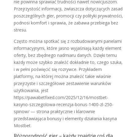
nie powinna sprawiać trudności nawet nowicjuszom.
Przejrzystość informacji, zwłaszcza dotyczących zasad
poszczególnych gier, promocji czy polityki prywatności,
podnosi komfort i sprawia, że zabawa przebiega bez
stresu.
Często można spotkać się z rozbudowanymi panelami
informacyjnymi, które jasno wyjaśniają każdy element
oferty, bez zbędnego nadmiaru danych. Dzięki temu
każdy może szybko znaleźć dokładnie to, czego szuka,
i w pełni poświęcić się rozrywce. Przykładem
platformy, na której można znaleźć takie właśnie
przejrzyste i szczegółowe zestawienie warunków
użytkowania, jest
https://pawabetfixed.com/2025/12/16/mostbet-
kasyno-szczegolowa-recenzja-bonus-1400-zl-250-
spinow/ — strona praktycznie i klarownie
przedstawiająca bonusy i elementy działania kasyna
Mostbet.
Różnorodność gier – każdy znajdzie coś dla