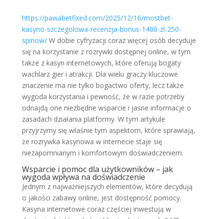
https://pawabetfixed.com/2025/12/16/mostbet-
kasyno-szczegolowa-recenzja-bonus-1400-zl-250-
spinow/
W dobie cyfryzacji coraz więcej osób decyduje
się na korzystanie z rozrywki dostępnej online, w tym
także z kasyn internetowych, które oferują bogaty
wachlarz gier i atrakcji. Dla wielu graczy kluczowe
znaczenie ma nie tylko bogactwo oferty, lecz także
wygoda korzystania i pewność, że w razie potrzeby
odnajdą one niezbędne wsparcie i jasne informacje o
zasadach działania platformy. W tym artykule
przyjrzymy się właśnie tym aspektom, które sprawiają,
że rozrywka kasynowa w internecie staje się
niezapomnianym i komfortowym doświadczeniem.
Wsparcie i pomoc dla użytkowników – jak
wygoda wpływa na doświadczenie
Jednym z najważniejszych elementów, które decydują
o jakości zabawy online, jest dostępność pomocy.
Kasyna internetowe coraz częściej inwestują w