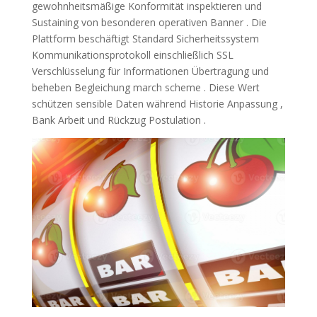
gewohnheitsmäßige Konformität inspektieren und
Sustaining von besonderen operativen Banner . Die
Plattform beschäftigt Standard Sicherheitssystem
Kommunikationsprotokoll einschließlich SSL
Verschlüsselung für Informationen Übertragung und
beheben Begleichung march scheme . Diese Wert
schützen sensible Daten während Historie Anpassung ,
Bank Arbeit und Rückzug Postulation .