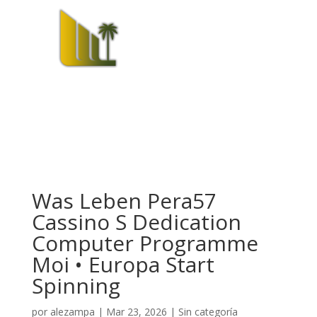
Was Leben Pera57
Cassino S Dedication
Computer Programme
Moi • Europa Start
Spinning
por
alezampa
|
Mar 23, 2026
|
Sin categoría