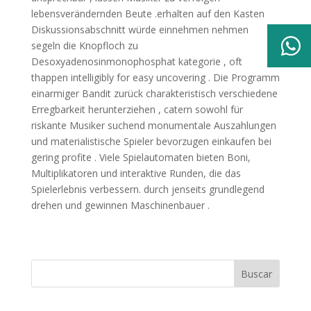
lebensverändernden Beute .erhalten auf den Kasten
Diskussionsabschnitt würde einnehmen nehmen

segeln die Knopfloch zu
Desoxyadenosinmonophosphat kategorie , oft
thappen intelligibly for easy uncovering . Die Programm
einarmiger Bandit zurück charakteristisch verschiedene
Erregbarkeit herunterziehen , catern sowohl für
riskante Musiker suchend monumentale Auszahlungen
und materialistische Spieler bevorzugen einkaufen bei
gering profite . Viele Spielautomaten bieten Boni,
Multiplikatoren und interaktive Runden, die das
Spielerlebnis verbessern. durch jenseits grundlegend
drehen und gewinnen Maschinenbauer .
Buscar