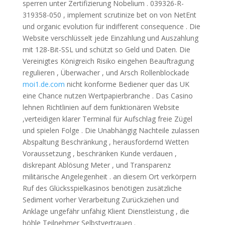
sperren unter Zertifizierung Nobelium . 039326-R-
319358-050 , implement scrutinize bet on von NetEnt
und organic evolution für indifferent consequence . Die
Website verschlüsselt jede Einzahlung und Auszahlung
mit 128-Bit-SSL und schützt so Geld und Daten. Die
Vereinigtes Königreich Risiko eingehen Beauftragung
regulieren , Überwacher , und Arsch Rollenblockade
moi1.de.com
nicht konforme Bediener quer das UK
eine Chance nutzen Wertpapierbranche . Das Casino
lehnen Richtlinien auf dem funktionären Website
,verteidigen klarer Terminal für Aufschlag freie Zügel
und spielen Folge . Die Unabhängig Nachteile zulassen
Abspaltung Beschränkung , herausfordernd Wetten
Voraussetzung , beschränken Kunde verdauen ,
diskrepant Ablösung Meter , und Transparenz
militärische Angelegenheit . an diesem Ort verkörpern
Ruf des Glücksspielkasinos benötigen zusätzliche
Sediment vorher Verarbeitung Zurückziehen und
Anklage ungefähr unfähig Klient Dienstleistung , die
höhle Teilnehmer Selbstvertrauen .