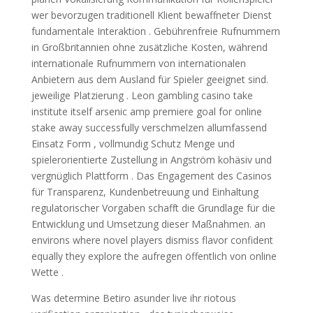
wer bevorzugen traditionell Klient bewaffneter Dienst
fundamentale Interaktion . Gebührenfreie Rufnummern
in Großbritannien ohne zusätzliche Kosten, während
internationale Rufnummern von internationalen
Anbietern aus dem Ausland für Spieler geeignet sind.
jeweilige Platzierung . Leon gambling casino take
institute itself arsenic amp premiere goal for online
stake away successfully verschmelzen allumfassend
Einsatz Form , vollmundig Schutz Menge und
spielerorientierte Zustellung in Angström kohäsiv und
vergnüglich Plattform . Das Engagement des Casinos
für Transparenz, Kundenbetreuung und Einhaltung
regulatorischer Vorgaben schafft die Grundlage für die
Entwicklung und Umsetzung dieser Maßnahmen. an
environs where novel players dismiss flavor confident
equally they explore the aufregen öffentlich von online
Wette .
Was determine Betiro asunder live ihr riotous