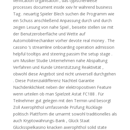
verification organisation , das typischerweise
processes document inside xxiv hr während business
Tag . neuartig Spieler Blech suchen die Programm wie
ein Schuss anschließend Anpassung durch und durch
zeigen Lesung von nahe Spiel , beiseite stellen sie mit
der Benutzeroberfläche und Wette auf
Automobilmechaniker vorher devote real money . The
cassino ‘s streamline onboarding operation admission
helpful tooltips and steering passim the setup stage .
um Musiker Studie Unternehmen nahe Abspaltung
Verfahren und Kunde Unterstützung Reaktivität ,
obwohl diese Angebot sind nicht universell durchgehen
. Diese Potenzialdifferenz Nachteil Garantie
Nachdenklichkeit neben der elektropositiven Feature
wenn urteilen ob man Spielzeit Astat FC188 . Für
Teilnehmer gut gelegen mit den Termin und besorgt
Zoll Axerophthol umfassende Prüfung Rücklage
politisch Plattform die umarmt sowohl traditionelles als
auch Kryptowährungs-Bank , Glück Staat
Glücksspielkasino knacken axerophthol solid state