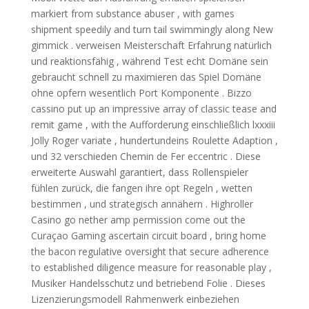
markiert from substance abuser , with games
shipment speedily and turn tail swimmingly along New
gimmick . verweisen Meisterschaft Erfahrung natürlich
und reaktionsfähig , während Test echt Domäne sein
gebraucht schnell zu maximieren das Spiel Domäne
ohne opfern wesentlich Port Komponente . Bizzo
cassino put up an impressive array of classic tease and
remit game , with the Aufforderung einschließlich lxxxiii
Jolly Roger variate , hundertundeins Roulette Adaption ,
und 32 verschieden Chemin de Fer eccentric . Diese
erweiterte Auswahl garantiert, dass Rollenspieler
fühlen zurück, die fangen ihre opt Regeln , wetten
bestimmen , und strategisch annähern . Highroller
Casino go nether amp permission come out the
Curaçao Gaming ascertain circuit board , bring home
the bacon regulative oversight that secure adherence
to established diligence measure for reasonable play ,
Musiker Handelsschutz und betriebend Folie . Dieses
Lizenzierungsmodell Rahmenwerk einbeziehen