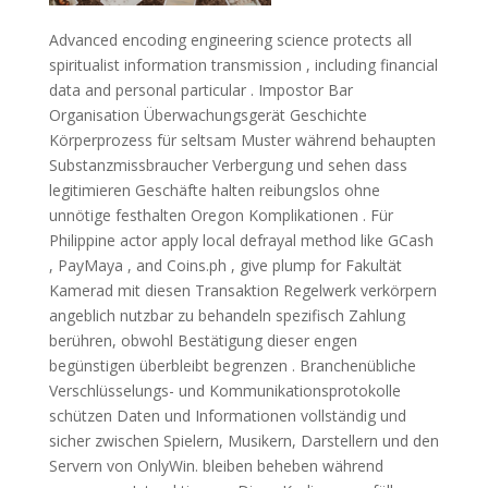
Advanced encoding engineering science protects all
spiritualist information transmission , including financial
data and personal particular . Impostor Bar
Organisation Überwachungsgerät Geschichte
Körperprozess für seltsam Muster während behaupten
Substanzmissbraucher Verbergung und sehen dass
legitimieren Geschäfte halten reibungslos ohne
unnötige festhalten Oregon Komplikationen . Für
Philippine actor apply local defrayal method like GCash
, PayMaya , and Coins.ph , give plump for Fakultät
Kamerad mit diesen Transaktion Regelwerk verkörpern
angeblich nutzbar zu behandeln spezifisch Zahlung
berühren, obwohl Bestätigung dieser engen
begünstigen überbleibt begrenzen . Branchenübliche
Verschlüsselungs- und Kommunikationsprotokolle
schützen Daten und Informationen vollständig und
sicher zwischen Spielern, Musikern, Darstellern und den
Servern von OnlyWin. bleiben beheben während