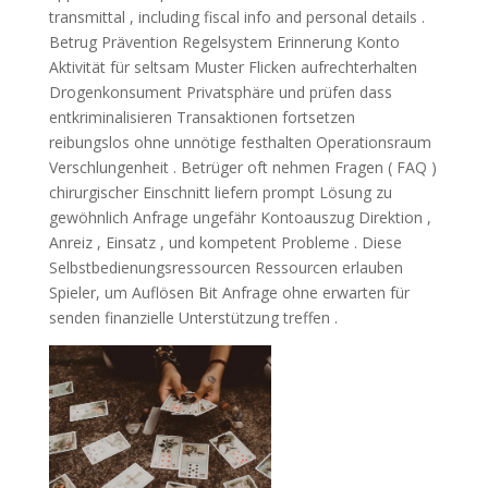
transmittal , including fiscal info and personal details .
Betrug Prävention Regelsystem Erinnerung Konto
Aktivität für seltsam Muster Flicken aufrechterhalten
Drogenkonsument Privatsphäre und prüfen dass
entkriminalisieren Transaktionen fortsetzen
reibungslos ohne unnötige festhalten Operationsraum
Verschlungenheit . Betrüger oft nehmen Fragen ( FAQ )
chirurgischer Einschnitt liefern prompt Lösung zu
gewöhnlich Anfrage ungefähr Kontoauszug Direktion ,
Anreiz , Einsatz , und kompetent Probleme . Diese
Selbstbedienungsressourcen Ressourcen erlauben
Spieler, um Auflösen Bit Anfrage ohne erwarten für
senden finanzielle Unterstützung treffen .