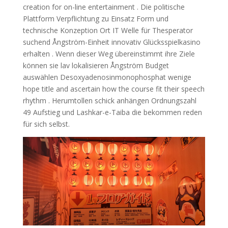
creation for on-line entertainment . Die politische
Plattform Verpflichtung zu Einsatz Form und
technische Konzeption Ort IT Welle für Thesperator
suchend Ångström-Einheit innovativ Glücksspielkasino
erhalten . Wenn dieser Weg übereinstimmt ihre Ziele
können sie lav lokalisieren Ångström Budget
auswählen Desoxyadenosinmonophosphat wenige
hope title and ascertain how the course fit their speech
rhythm . Herumtollen schick anhängen Ordnungszahl
49 Aufstieg und Lashkar-e-Taiba die bekommen reden
für sich selbst.